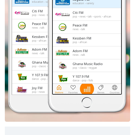
Remaining
education
variety
education
variety
Time
-
Citi FM
Citi FM
-:-
pop
news
talk
sports
african
pop
news
talk
sports
african
Peace FM
Peace FM
1x
news
talk
news
talk
Playback
Kessben FM
Kessben FM
Rate
pop
african
pop
african
Adom FM
Chapters
Adom FM
news
talk
news
talk
Chapters
Ghana Music Radio
Ghana Music Radio
pop
classic
reggae
pop
classic
reggae
Descriptions
Y 107.9 FM
Y 107.9 FM
dance
pop
folk
dance
pop
folk
descriptions
Joy FM
Joy FM
off
,
pop
news
pop
news
selected
Power 97.9 FM
Power 97.9 FM
pop
news
talk
entertainment
pop
news
talk
entertainment
Subtitles
subtitles
settings
,