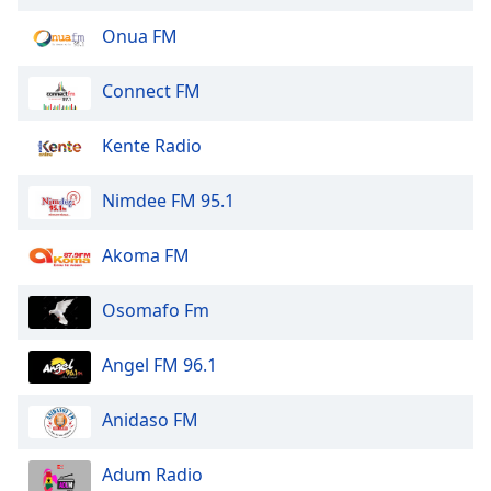
of
dialog
Onua FM
window.
Escape
Connect FM
will
cancel
Kente Radio
and
close
Nimdee FM 95.1
the
window.
Akoma FM
Text
Color
Osomafo Fm
Opacity
Angel FM 96.1
Anidaso FM
Text
Background
Adum Radio
Color