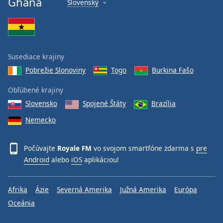
Ghana
Slovenský
Font
Family
Reset
Susediace krajiny
Done
Pobrežie Slonoviny
Togo
Burkina Fašo
Close
Modal
Dialog
Obľúbené krajiny
End
Slovensko
Spojené Štáty
Brazília
of
dialog
Nemecko
window.
Počúvajte
Royale FM
vo svojom smartfóne zdarma s
pre
Android
alebo
iOS
aplikáciou!
Afrika
Ázie
Severná Amerika
Južná Amerika
Európa
Oceánia