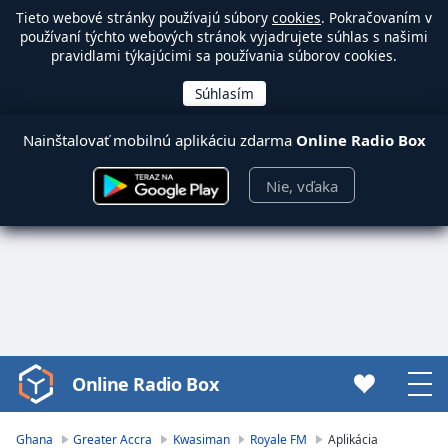
Tieto webové stránky používajú súbory
cookies
. Pokračovaním v
používaní týchto webových stránok vyjadrujete súhlas s našimi
pravidlami týkajúcimi sa používania súborov cookies.
Nainštalovať mobilnú aplikáciu zdarma
Online Radio Box
Nie, vďaka
Online Radio Box
Video
Player
is
Ghana
Greater Accra
Kwasiman
Royale FM
Aplikácia