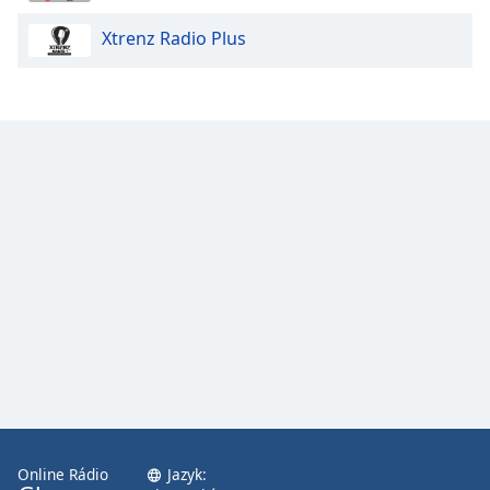
Xtrenz Radio Plus
Opacity
Caption
Area
Background
Color
Opacity
Font
Size
Text
Edge
Style
Online Rádio
Jazyk: