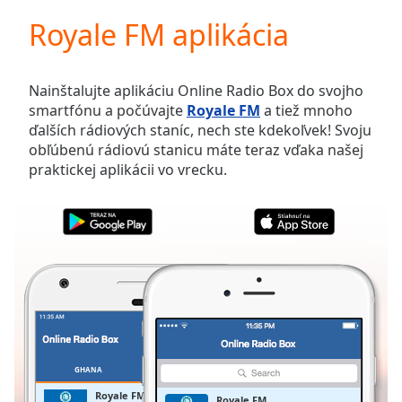
loading.
Royale FM aplikácia
Play
Video
Play
Skip
Nainštalujte aplikáciu Online Radio Box do svojho
Backward
smartfónu a počúvajte
Royale FM
a tiež mnoho
Skip
ďalších rádiových staníc, nech ste kdekoľvek! Svoju
Forward
obľúbenú rádiovú stanicu máte teraz vďaka našej
Mute
praktickej aplikácii vo vrecku.
Current
Time
0:00
/
Duration
-:-
Loaded
:
0.00%
Stream
Type
LIVE
Seek to
live,
currently
GHANA
OBĽÚBENÉ
behind
live
LIVE
Royale FM
Royale FM