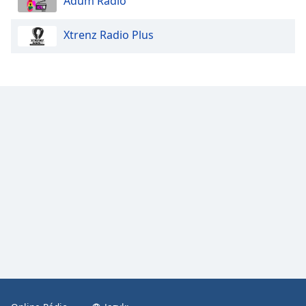
Adum Radio
Color
Xtrenz Radio Plus
Opacity
Caption
Area
Background
Color
Opacity
Font
Size
Text
Edge
Style