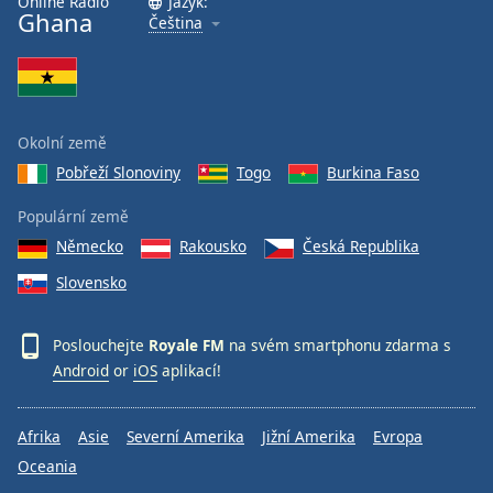
Online Rádio
Jazyk:
Ghana
Čeština
Font
Family
Reset
Okolní země
Done
Pobřeží Slonoviny
Togo
Burkina Faso
Close
Modal
Dialog
Populární země
End
Německo
Rakousko
Česká Republika
of
dialog
Slovensko
window.
Poslouchejte
Royale FM
na svém smartphonu zdarma s
Android
or
iOS
aplikací!
Afrika
Asie
Severní Amerika
Jižní Amerika
Evropa
Oceania