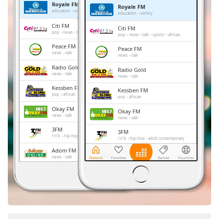
Royale FM
Royale FM
Remaining
education
variety
education
variety
Time
-
Citi FM
Citi FM
-:-
pop
news
talk
sports
african
pop
news
talk
sports
african
Peace FM
Peace FM
1x
news
talk
news
talk
Playback
Radio Gold
Radio Gold
Rate
news
talk
news
talk
Kessben FM
Chapters
Kessben FM
pop
african
pop
african
Chapters
Okay FM
Okay FM
news
talk
news
talk
Descriptions
3FM
3FM
r'n'b
hip-hop
adult contemporary
r'n'b
hip-hop
adult contemporary
descriptions
Adom FM
Adom FM
off
,
news
talk
news
talk
selected
Ghana Music Radio
Ghana Music Radio
pop
classic
reggae
pop
classic
reggae
Subtitles
subtitles
settings
,