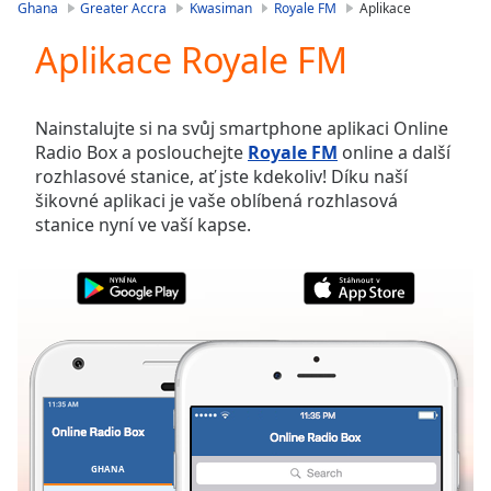
is
Ghana
Greater Accra
Kwasiman
Royale FM
Aplikace
loading.
Aplikace Royale FM
Play
Video
Play
Skip
Nainstalujte si na svůj smartphone aplikaci Online
Backward
Radio Box a poslouchejte
Royale FM
online a další
Skip
rozhlasové stanice, ať jste kdekoliv! Díku naší
Forward
šikovné aplikaci je vaše oblíbená rozhlasová
Mute
stanice nyní ve vaší kapse.
Current
Time
0:00
/
Duration
-:-
Loaded
:
0.00%
Stream
Type
LIVE
Seek to
live,
currently
GHANA
OBLÍBENÉ
behind
live
LIVE