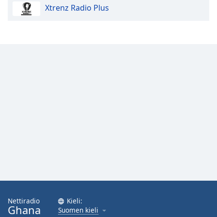
Xtrenz Radio Plus
Opacity
Caption
Area
Background
Color
Opacity
Font
Size
Text
Edge
Style
Nettiradio
Kieli:
Ghana
Suomen kieli
Font