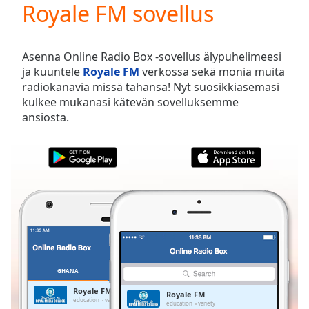
Royale FM sovellus
Play
Video
Play
Skip
Asenna Online Radio Box -sovellus älypuhelimeesi
Backward
ja kuuntele
Royale FM
verkossa sekä monia muita
Skip
radiokanavia missä tahansa! Nyt suosikkiasemasi
Forward
kulkee mukanasi kätevän sovelluksemme
Mute
ansiosta.
Current
Time
0:00
/
Duration
-:-
Loaded
:
0.00%
Stream
Type
LIVE
Seek to
live,
currently
GHANA
SUOSIKIT
behind
live
LIVE
Royale FM
Royale FM
Remaining
education
variety
education
variety