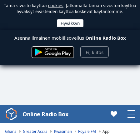
Tämä sivusto käyttää
cookies
. Jatkamalla tämän sivuston käyttöä
hyväksyt evästeiden käyttöä koskevat käytäntömme.
Asenna ilmainen mobiilisovellus
Online Radio Box
Ei, kiitos
Online Radio Box
Video
Player
is
Ghana
Greater Accra
Kwasiman
Royale FM
App
loading.