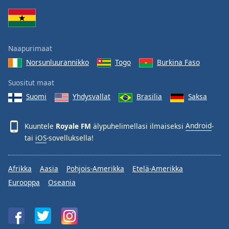
Family
Reset
Naapurimaat
Done
Norsunluurannikko
Togo
Burkina Faso
Close
Modal
Dialog
Suositut maat
End
Suomi
Yhdysvallat
Brasilia
Saksa
of
dialog
window.
Kuuntele
Royale FM
älypuhelimellasi ilmaiseksi
Android
-
tai
iOS
-sovelluksella!
Afrikka
Aasia
Pohjois-Amerikka
Etelä-Amerikka
Eurooppa
Oseania