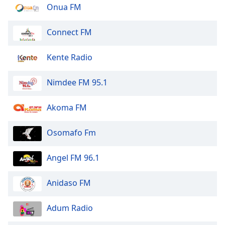
dialog
Onua FM
window.
Escape
Connect FM
will
cancel
Kente Radio
and
close
Nimdee FM 95.1
the
window.
Akoma FM
Text
Color
Osomafo Fm
Opacity
Angel FM 96.1
Anidaso FM
Text
Background
Adum Radio
Color