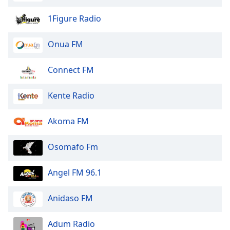
dialog
window.
1Figure Radio
Escape
will
Onua FM
cancel
and
Connect FM
close
the
Kente Radio
window.
Text
Akoma FM
Color
Osomafo Fm
Opacity
Angel FM 96.1
Text
Anidaso FM
Background
Color
Adum Radio