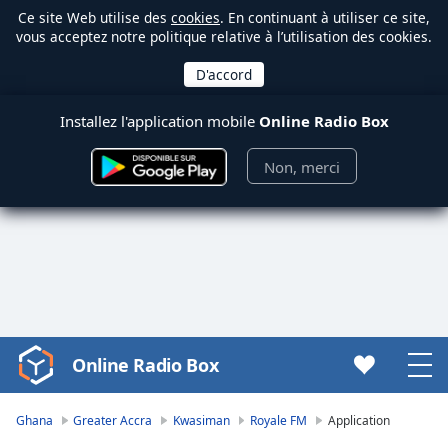
Ce site Web utilise des
cookies
. En continuant à utiliser ce site,
vous acceptez notre politique relative à l’utilisation des cookies.
Installez l'application mobile
Online Radio Box
Non, merci
Online Radio Box
Video
Player
is
Ghana
Greater Accra
Kwasiman
Royale FM
Application
loading.