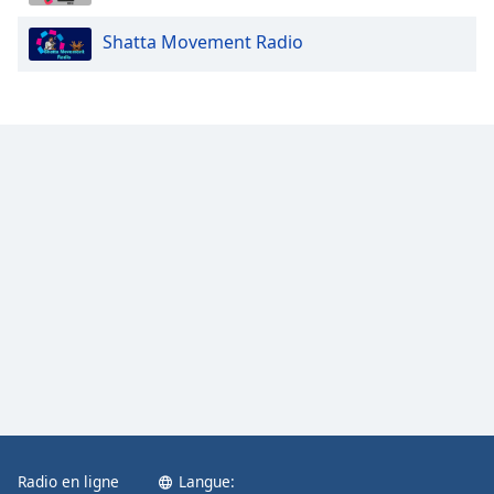
Opacity
Shatta Movement Radio
Caption
Area
Background
Color
Opacity
Font
Size
Text
Edge
Style
Radio en ligne
Langue:
Font