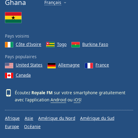
Ghana
Français
Family
Reset
Done
Pays voisins
Close
Modal
Côte d'Ivoire
Togo
Burkina Faso
Dialog
End
Pays populaires
of
United States
Allemagne
France
dialog
window.
Canada
Écoutez
Royale FM
sur votre smartphone gratuitement
avec l'application
Android
ou
iOS
!
Afrique
Asie
Amérique du Nord
Amérique du Sud
Europe
Océanie