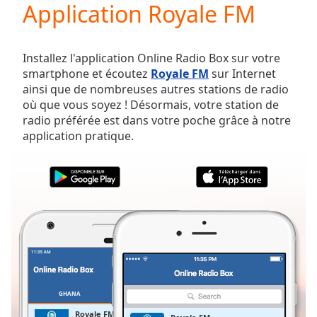
Application Royale FM
Play
Video
Play
Skip
Installez l'application Online Radio Box sur votre
Backward
smartphone et écoutez
Royale FM
sur Internet
Skip
ainsi que de nombreuses autres stations de radio
Forward
où que vous soyez ! Désormais, votre station de
Mute
radio préférée est dans votre poche grâce à notre
Current
application pratique.
Time
0:00
/
Duration
-:-
Loaded
:
0.00%
Stream
Type
LIVE
Seek to
live,
currently
behind
live
LIVE
GHANA
FAVORIS
Remaining
Royale FM