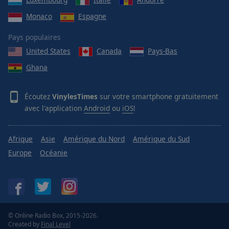
Monaco
Espagne
Pays populaires
United States
Canada
Pays-Bas
Ghana
Écoutez
VinylesTimes
sur votre smartphone gratuitement
avec l'application
Android
ou
iOS
!
Afrique
Asie
Amérique du Nord
Amérique du Sud
Europe
Océanie
© Online Radio Box, 2015-2026.
Created by
Final Level