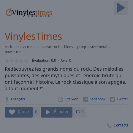
Skip
Forward
Mute
Current
Time
0:00
VinylesTimes
/
Duration
-:-
rock
heavy metal
classic rock
blues
progressive metal
Loaded
:
power metal
0.00%
Évaluation:
0.0
Avis
:
0
Stream
Type
Redécouvrez les grands noms du rock. Des mélodies
LIVE
puissantes, des voix mythiques et l'énergie brute qui
Seek to
live,
ont façonné l'histoire. Le rock classique à son apogée,
currently
à tout moment !"
behind
live
LIVE
Français
Site web
Remaining
Time
-
J’aime
8
Écouter
0
-:-
Contacts
1x