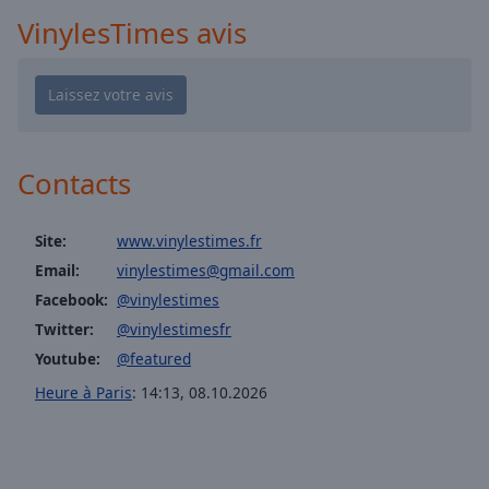
Playback
Rate
VinylesTimes avis
Chapters
Chapters
Descriptions
Contacts
descriptions
off
,
selected
Site:
www.vinylestimes.fr
Email:
vinylestimes@gmail.com
Subtitles
Facebook:
@vinylestimes
subtitles
Twitter:
@vinylestimesfr
settings
,
Youtube:
@featured
opens
subtitles
Heure à Paris
:
14:13
,
08.10.2026
settings
dialog
subtitles
off
,