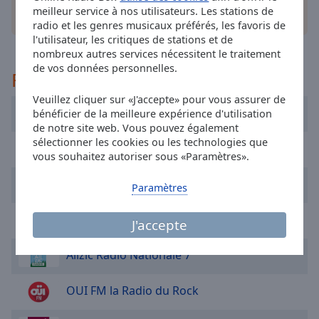
cancel
meilleur service à nos utilisateurs. Les stations de
autres options
and
radio et les genres musicaux préférés, les favoris de
close
l'utilisateur, les critiques de stations et de
the
nombreux autres services nécessitent le traitement
window.
de vos données personnelles.
Recommandé
Text
Veuillez cliquer sur «J'accepte» pour vous assurer de
Radio Liberte
Color
bénéficier de la meilleure expérience d'utilisation
de notre site web. Vous pouvez également
sélectionner les cookies ou les technologies que
FIP Radio
Opacity
vous souhaitez autoriser sous «Paramètres».
Top Music
Paramètres
Text
Background
Nostalgie
J'accepte
Color
Allzic Radio Nationale 7
Opacity
OUI FM la Radio du Rock
Caption