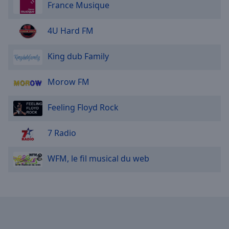
France Musique
Area
Background
Color
4U Hard FM
King dub Family
Opacity
Morow FM
Font
Size
Feeling Floyd Rock
Text
7 Radio
Edge
Style
WFM, le fil musical du web
Font
Family
Reset