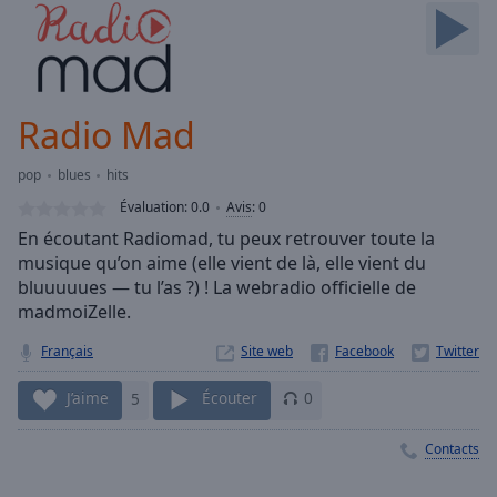
Skip
Forward
Mute
Current
Time
0:00
Radio Mad
/
Duration
-:-
pop
blues
hits
Loaded
:
0.00%
Évaluation:
0.0
Avis
:
0
Stream
En écoutant Radiomad, tu peux retrouver toute la
Type
LIVE
musique qu’on aime (elle vient de là, elle vient du
Seek to
bluuuuues — tu l’as ?) ! La webradio officielle de
live,
madmoiZelle.
currently
behind
live
LIVE
Français
Site web
Remaining
Time
-
J’aime
5
Écouter
0
-:-
Contacts
1x