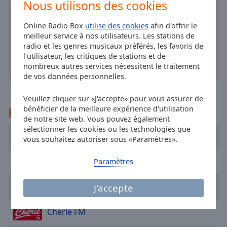
cancel
Nous utilisons des cookies
stations de radio préférées en ligne où que vous
and
soyez!
close
Online Radio Box
utilise des cookies
afin d'offrir le
the
meilleur service à nos utilisateurs. Les stations de
radio et les genres musicaux préférés, les favoris de
window.
l'utilisateur, les critiques de stations et de
nombreux autres services nécessitent le traitement
autres options
Text
de vos données personnelles.
Color
Veuillez cliquer sur «J'accepte» pour vous assurer de
Recommandé
bénéficier de la meilleure expérience d'utilisation
Opacity
de notre site web. Vous pouvez également
sélectionner les cookies ou les technologies que
FIP Radio
vous souhaitez autoriser sous «Paramètres».
Text
Background
Nostalgie
Paramètres
Color
NRJ
J'accepte
Opacity
Cherie FM
Caption