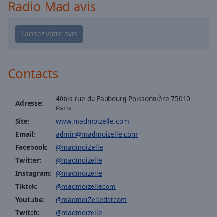
Playback
Radio Mad avis
Rate
Chapters
Chapters
Descriptions
Contacts
descriptions
off
,
40bis rue du Faubourg Poissonnière 75010
selected
Adresse:
Paris
Site:
www.madmoizelle.com
Subtitles
Email:
admin@madmoizelle.com
subtitles
Facebook:
@madmoiZelle
settings
,
Twitter:
@madmoizelle
opens
subtitles
Instagram:
@madmoizelle
settings
Tiktok:
@madmoizellecom
dialog
Youtube:
@madmoiZelledotcom
subtitles
Twitch:
@madmoizelle
off
,