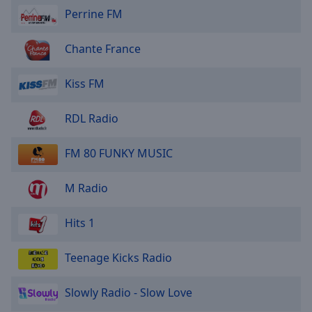
Area
Perrine FM
Background
Color
Chante France
Opacity
Kiss FM
RDL Radio
Font
Size
FM 80 FUNKY MUSIC
Text
M Radio
Edge
Style
Hits 1
Font
Teenage Kicks Radio
Family
Slowly Radio - Slow Love
Reset