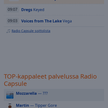
Playback
Rate
09:07
Dregs
Keyed
Chapters
09:03
Voices from The Lake
Vega
Chapters
Radio Capsule soittolista
Descriptions
descriptions
off
,
selected
Subtitles
subtitles
TOP-kappaleet palvelussa Radio
settings
,
opens
Capsule
subtitles
settings
Mozzarella
— ???
dialog
subtitles
Martin
— Tipper Gore
off
,