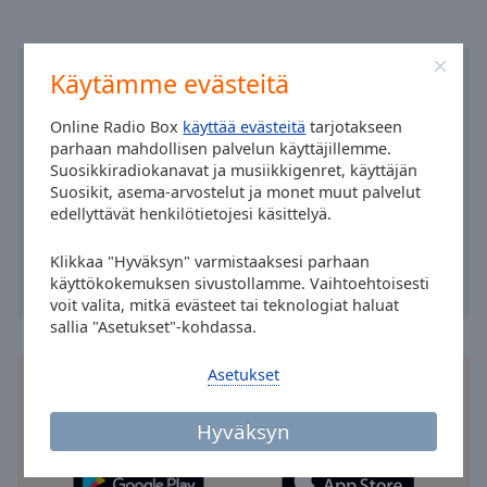
Area
Background
Color
Käytämme evästeitä
Opacity
Online Radio Box
käyttää evästeitä
tarjotakseen
parhaan mahdollisen palvelun käyttäjillemme.
Suosikkiradiokanavat ja musiikkigenret, käyttäjän
Font
Suosikit, asema-arvostelut ja monet muut palvelut
Size
edellyttävät henkilötietojesi käsittelyä.
Klikkaa "Hyväksyn" varmistaaksesi parhaan
Text
käyttökokemuksen sivustollamme. Vaihtoehtoisesti
Edge
voit valita, mitkä evästeet tai teknologiat haluat
Style
sallia "Asetukset"-kohdassa.
Asetukset
Font
Asenna ilmainen Online Radio Box
sovellus
Family
älypuhelimeesi ja kuuntele suosikkiradiokanaviasi
Hyväksyn
verkossa – missä tahansa oletkin!
Reset