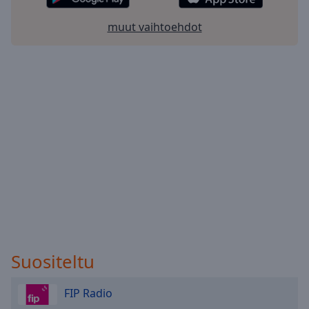
Done
Close
muut vaihtoehdot
Modal
Dialog
End
of
dialog
window.
Suositeltu
FIP Radio