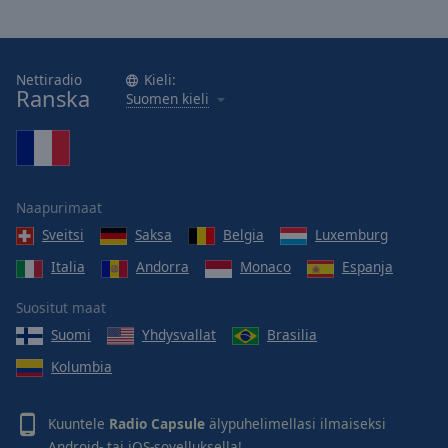
Nettiradio
Kieli:
Ranska
Suomen kieli
Naapurimaat
Sveitsi
Saksa
Belgia
Luxemburg
Italia
Andorra
Monaco
Espanja
Suositut maat
Suomi
Yhdysvallat
Brasilia
Kolumbia
Kuuntele
Radio Capsule
älypuhelimellasi ilmaiseksi
Android
- tai
iOS
-sovelluksella!