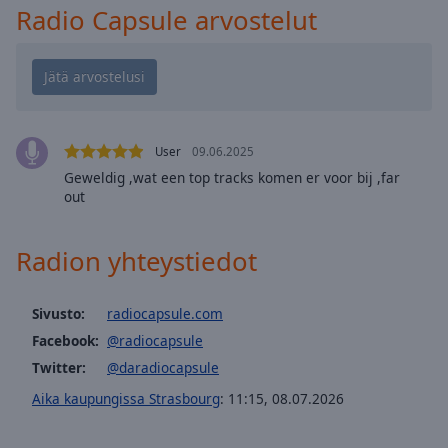
cancel
Radio Capsule arvostelut
and
close
the
window.
Text
User
09.06.2025
Color
Geweldig ,wat een top tracks komen er voor bij ,far
out
Opacity
Radion yhteystiedot
Text
Background
Sivusto:
radiocapsule.com
Color
Facebook:
@radiocapsule
Twitter:
@daradiocapsule
Opacity
Aika kaupungissa Strasbourg
:
11:15
,
08.07.2026
Caption