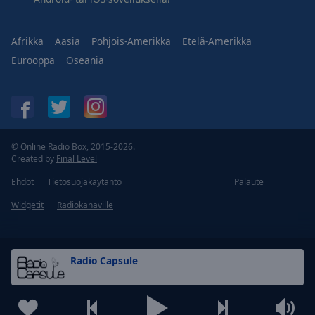
Afrikka
Aasia
Pohjois-Amerikka
Etelä-Amerikka
Eurooppa
Oseania
© Online Radio Box, 2015-2026.
Created by
Final Level
Ehdot
Tietosuojakäytäntö
Palaute
Widgetit
Radiokanaville
Radio Capsule