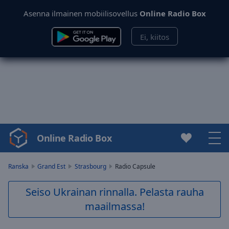
Asenna ilmainen mobiilisovellus
Online Radio Box
Ei, kiitos
Online Radio Box
Video
Player
is
Ranska
Grand Est
Strasbourg
Radio Capsule
loading.
Play
Seiso Ukrainan rinnalla. Pelasta rauha
Video
maailmassa!
Play
Skip
Backward