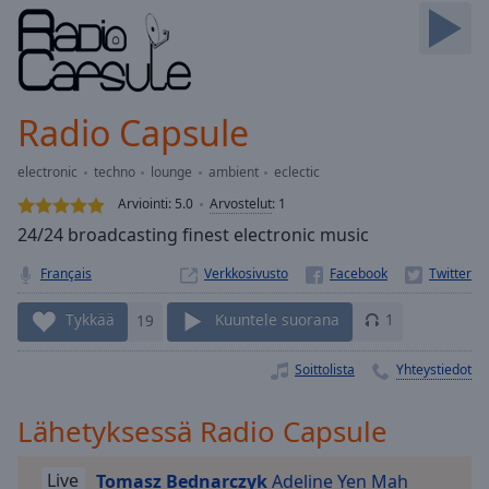
Skip
Forward
Mute
Current
Time
0:00
Radio Capsule
/
Duration
-:-
electronic
techno
lounge
ambient
eclectic
Loaded
:
0.00%
Arviointi:
5.0
Arvostelut
:
1
Stream
24/24 broadcasting finest electronic music
Type
LIVE
Français
Verkkosivusto
Seek to
live,
currently
Tykkää
19
Kuuntele suorana
1
behind
live
LIVE
Remaining
Soittolista
Yhteystiedot
Time
-
-:-
Lähetyksessä Radio Capsule
1x
Live
Tomasz Bednarczyk
Adeline Yen Mah