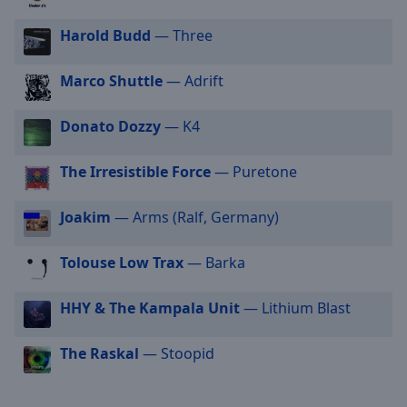
selected
Harold Budd
— Three
Audio
Track
Marco Shuttle
— Adrift
Picture-
in-
Donato Dozzy
— K4
Picture
Fullscreen
This
The Irresistible Force
— Puretone
is
a
Joakim
— Arms (Ralf, Germany)
modal
window.
Tolouse Low Trax
— Barka
Beginning
HHY & The Kampala Unit
— Lithium Blast
of
dialog
window.
The Raskal
— Stoopid
Escape
will