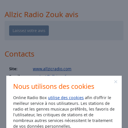
Area
Allzic Radio R&B
Background
Allzic Radio Zouk avis
Color
Allzic Radio Fitness
Allzic Radio Africa
Opacity
Allzic Radio Années 70
Allzic Années 2000
Font
Contacts
Allzic Radio Classic Piano
Size
Allzic Radio Chill Out
Site:
www.allzicradio.com
Text
Allzic Radio Classic Violon
Email:
contact@allzicradio.com
Edge
Allzic Radio Comédies Musicales
Style
Facebook:
@allzicradio
Nous utilisons des cookies
Allzic Radio Disney
Instagram:
@allzicradio
Online Radio Box
utilise des cookies
afin d'offrir le
Allzic Radio Live FR
Font
Heure à Lyon
:
18:03
,
08.08.2026
meilleur service à nos utilisateurs. Les stations de
Family
Allzic Radio Live GOLD
radio et les genres musicaux préférés, les favoris de
l'utilisateur, les critiques de stations et de
Allzic Radio Pop Queens
nombreux autres services nécessitent le traitement
Reset
de vos données personnelles.
Allzic Radio Reggae