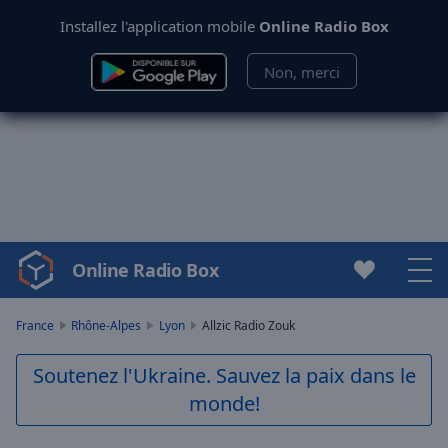
Installez l'application mobile
Online Radio Box
Non, merci
Online Radio Box
Video
Player
is
France
Rhône-Alpes
Lyon
Allzic Radio Zouk
loading.
Play
Soutenez l'Ukraine. Sauvez la paix dans le
Video
monde!
Play
Skip
Backward