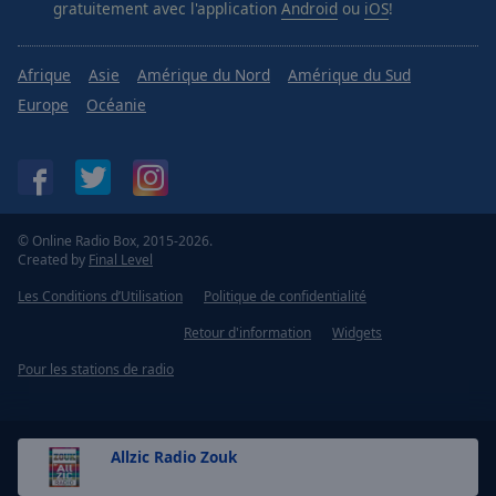
gratuitement avec l'application
Android
ou
iOS
!
Afrique
Asie
Amérique du Nord
Amérique du Sud
Europe
Océanie
© Online Radio Box, 2015-2026.
Created by
Final Level
Les Conditions d’Utilisation
Politique de confidentialité
Retour d'information
Widgets
Pour les stations de radio
Allzic Radio Zouk