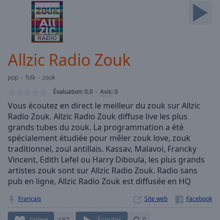
Skip
Forward
Mute
Current
Time
0:00
Allzic Radio Zouk
/
Duration
-:-
pop
folk
zouk
Loaded
:
0.00%
Évaluation:
0.0
Avis
:
0
Stream
Vous écoutez en direct le meilleur du zouk sur Allzic
Type
LIVE
Radio Zouk. Allzic Radio Zouk diffuse live les plus
Seek to
grands tubes du zouk. La programmation a été
live,
spécialement étudiée pour mêler zouk love, zouk
currently
traditionnel, zoul antillais. Kassav, Malavoi, Francky
behind
live
LIVE
Vincent, Edith Lefel ou Harry Diboula, les plus grands
Remaining
artistes zouk sont sur Allzic Radio Zouk. Radio sans
Time
-
pub en ligne, Allzic Radio Zouk est diffusée en HQ
-:-
Français
Site web
1x
J’aime
187
Écouter
0