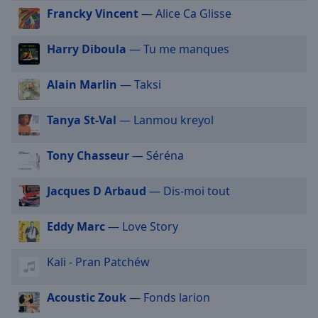
cancel
Francky Vincent
— Alice Ca Glisse
Allzic Radio 7/12
and
close
Allzic Radio Comptines
Harry Diboula
— Tu me manques
the
Allzic Radio Funk
window.
Allzic Radio Lounge
Alain Marlin
— Taksi
Text
Allzic Radio Orientale
Color
Tanya St-Val
— Lanmou kreyol
Allzic Radio Love
Allzic Radio Classic
Opacity
Tony Chasseur
— Séréna
Allzic Radio Dancefloor
Jacques D Arbaud
— Dis-moi tout
Text
Allzic Radio 4/7
Background
Allzic Radio Golds Français
Eddy Marc
— Love Story
Color
Allzic Radio Rock FM
Kali - Pran Patchéw
Allzic Radio Black Music
Opacity
Allzic Radio Blues
Acoustic Zouk
— Fonds larion
Caption
Allzic Radio Country