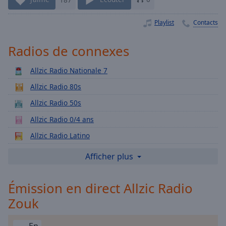
Playback
Rate
Playlist
Contacts
Chapters
Chapters
Radios de connexes
Descriptions
Allzic Radio Nationale 7
descriptions
Allzic Radio 80s
off
,
Allzic Radio 50s
selected
Allzic Radio 0/4 ans
Subtitles
Allzic Radio Latino
subtitles
Allzic Radio Zen
Afficher plus
settings
,
opens
Allzic Radio Italia
subtitles
Émission en direct Allzic Radio
Allzic Radio Jazz Lounge
settings
Zouk
Allzic Radio Route 66
dialog
subtitles
Allzic Radio Enfoirés
off
,