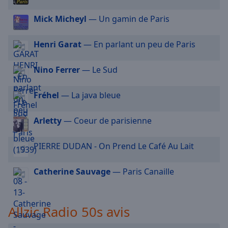
cancel
and
Allzic Radio Funk
Mick Micheyl
— Un gamin de Paris
close
Allzic Radio Lounge
the
Henri Garat
— En parlant un peu de Paris
window.
Allzic Radio Orientale
Allzic Radio Love
Nino Ferrer
— Le Sud
Text
Color
Allzic Radio Zouk
Fréhel
— La java bleue
Allzic Radio Classic
Opacity
Allzic Radio Dancefloor
Arletty
— Coeur de parisienne
Allzic Radio 4/7
Text
PIERRE DUDAN - On Prend Le Café Au Lait
Allzic Radio Golds Français
Background
Color
Allzic Radio Rock FM
Catherine Sauvage
— Paris Canaille
Allzic Radio Black Music
Opacity
Allzic Radio Blues
Allzic Radio 50s avis
Allzic Radio Country
Caption