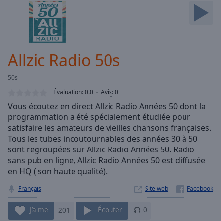
Skip
Forward
Mute
Current
Time
0:00
Allzic Radio 50s
/
Duration
-:-
50s
Loaded
:
0.00%
Évaluation:
0.0
Avis
:
0
Stream
Vous écoutez en direct Allzic Radio Années 50 dont la
Type
LIVE
programmation a été spécialement étudiée pour
Seek to
satisfaire les amateurs de vieilles chansons françaises.
live,
Tous les tubes incoutournables des années 30 à 50
currently
sont regroupées sur Allzic Radio Années 50. Radio
behind
live
LIVE
sans pub en ligne, Allzic Radio Années 50 est diffusée
Remaining
en HQ ( son haute qualité).
Time
-
-:-
Français
Site web
1x
J’aime
201
Écouter
0