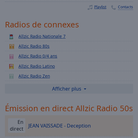
Playback
Rate
Playlist
Contacts
Chapters
Radios de connexes
Chapters
Allzic Radio Nationale 7
Descriptions
Allzic Radio 80s
descriptions
Allzic Radio 0/4 ans
off
,
selected
Allzic Radio Latino
Allzic Radio Zen
Subtitles
Allzic Radio Italia
Afficher plus
subtitles
settings
,
Allzic Radio Jazz Lounge
opens
Émission en direct Allzic Radio 50s
Allzic Radio Route 66
subtitles
Allzic Radio Enfoirés
settings
En
dialog
JEAN VAISSADE - Deception
Allzic Radio fête
direct
subtitles
Allzic Radio Gothique
off
,