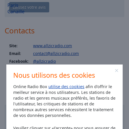
Allzic Radio R&B
Area
Background
Allzic Radio Fitness
Color
Allzic Radio Africa
Contacts
Allzic Radio Années 70
Opacity
Allzic Années 2000
Site:
www.allzicradio.com
Allzic Radio Classic Piano
Font
Email:
contact@allzicradio.com
Size
Allzic Radio Chill Out
Facebook:
@allzicradio
Allzic Radio Classic Violon
Instagram:
@allzicradio
Text
Nous utilisons des cookies
Allzic Radio Comédies Musicales
Heure à Lyon
:
06:13
,
08.08.2026
Edge
Style
Allzic Radio Disney
Online Radio Box
utilise des cookies
afin d'offrir le
meilleur service à nos utilisateurs. Les stations de
Allzic Radio Live FR
radio et les genres musicaux préférés, les favoris de
Font
Allzic Radio Live GOLD
l'utilisateur, les critiques de stations et de
Family
nombreux autres services nécessitent le traitement
Allzic Radio Pop Queens
de vos données personnelles.
Allzic Radio Reggae
Reset
Veuillez cliquer sur «J'accepte» pour vous assurer de