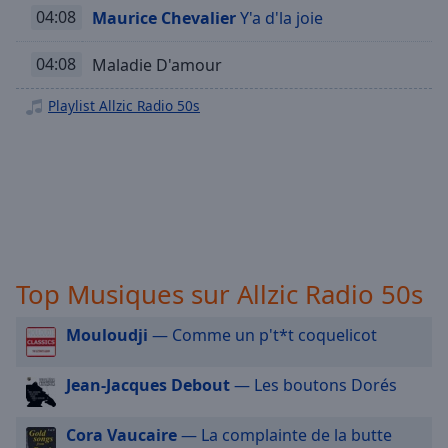
04:08
Maurice Chevalier
Y'a d'la joie
selected
Allzic Radio Nouveautés Françaises
Allzic Radio 90s
Audio
04:08
Maladie D'amour
Track
Allzic Radio Brazil
Playlist Allzic Radio 50s
Picture-
Allzic Radio Deep Disco
in-
Picture
Allzic Radio Disco
Fullscreen
This
Allzic Radio Rap FR
is
Allzic Radio Rap US
a
modal
Allzic Radio Hard & Heavy
window.
Allzic Radio Humour
Top Musiques sur Allzic Radio 50s
Allzic Radio Jazz
Beginning
Mouloudji
— Comme un p't*t coquelicot
of
Allzic Radio TOP 20
dialog
Allzic Radio TOP 10
Jean-Jacques Debout
— Les boutons Dorés
window.
Escape
Allzic Radio 7/12
will
Cora Vaucaire
— La complainte de la butte
Allzic Radio Comptines