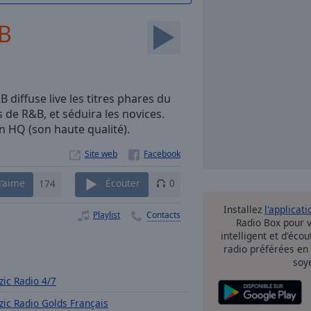
&B
 diffuse live les titres phares du
de R&B, et séduira les novices.
en HQ (son haute qualité).
Site web
J’aime
174
Écouter
0
Installez
l'applicati
Playlist
Contacts
Radio Box pour 
intelligent et d'éco
radio préférées en
soy
lzic Radio 4/7
lzic Radio Golds Français