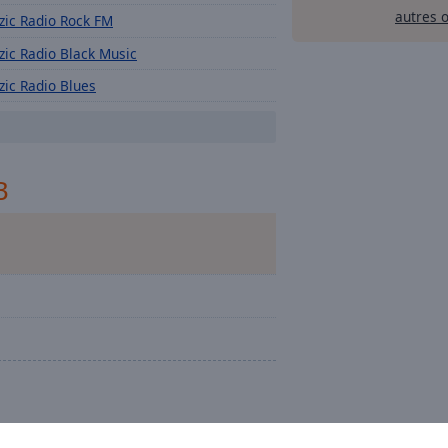
autres 
lzic Radio Rock FM
lzic Radio Black Music
lzic Radio Blues
lzic Radio Country
lzic Radio Fitness
B
lzic Radio Africa
lzic Radio Années 70
lzic Années 2000
lzic Radio Classic Piano
lzic Radio Chill Out
lzic Radio Classic Violon
lzic Radio Comédies Musicales
lzic Radio Disney
B
lzic Radio Live FR