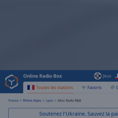
Video
Player
is
loading.
Play
Video
Online Radio Box
Jeux
Play
Skip
Toutes les stations
Favoris
Backward
Skip
Forward
France
Rhône-Alpes
Lyon
Allzic Radio R&B
Mute
Current
Soutenez l'Ukraine. Sauvez la p
Time
0:00