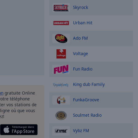
Skyrock
Urban Hit
Ado FM
Voltage
Fun Radio
King dub Family
on
gratuite Online
votre téléphone
FunkaGroove
uter vos stations de
 ligne où que vous
Soulmet Radio
ez!
Vybz FM