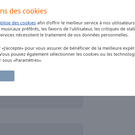
lzic Radio Live GOLD
ons des cookies
lzic Radio Pop Queens
utilise des cookies
afin d'offrir le meilleur service à nos utilisateur
lzic Radio Reggae
musicaux préférés, les favoris de l'utilisateur, les critiques de stat
rvices nécessitent le traitement de vos données personnelles.
lzic Radio TOP 50
lzic Radio Acoustic
r «J'accepte» pour vous assurer de bénéficier de la meilleure expéri
 Vous pouvez également sélectionner les cookies ou les technolog
lzic Radio French Mix
r sous «Paramètres».
lzic Radio K-pop
lzic Radio Musique D'Animés
lzic Radio Electro Remix
lzic Radio Faire La Fête
lzic Radio Hommage Johnny Hallyday
lzic Radio Kitch
zic Radio Lofi
lzic Radio Noël