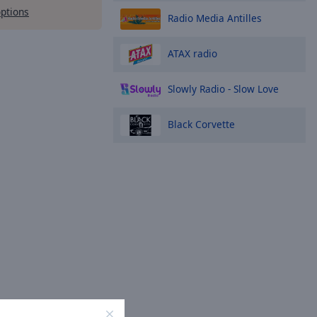
options
Radio Media Antilles
ATAX radio
Slowly Radio - Slow Love
Black Corvette