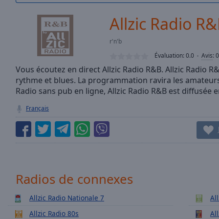
/
Duration
-:-
Allzic Radio R
Loaded
:
0.00%
r'n'b
0:00
Évaluation:
0.0
Avis
:
0
Stream
Type
Vous écoutez en direct Allzic Radio R&B. Allzic Radio R&B
LIVE
rythme et blues. La programmation ravira les amateurs 
Seek to
live,
Radio sans pub en ligne, Allzic Radio R&B est diffusée 
currently
behind
Français
live
LIVE
Remaining
Time
-
-:-
1x
Radios de connexes
Playback
Rate
Allzic Radio Nationale 7
Al
Chapters
Allzic Radio 80s
Al