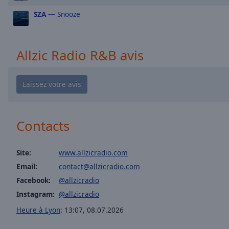
window.
SZA
— Snooze
Allzic Radio Zouk
Al
Text
Allzic Radio Classic
Al
Color
Allzic Radio Dancefloor
Allzic Radio R&B avis
Opacity
Text
Background
Color
Contacts
Opacity
Site:
www.allzicradio.com
Email:
contact@allzicradio.com
Caption
Facebook:
@allzicradio
Area
Instagram:
@allzicradio
Background
Heure à Lyon
:
13:07
,
08.07.2026
Color