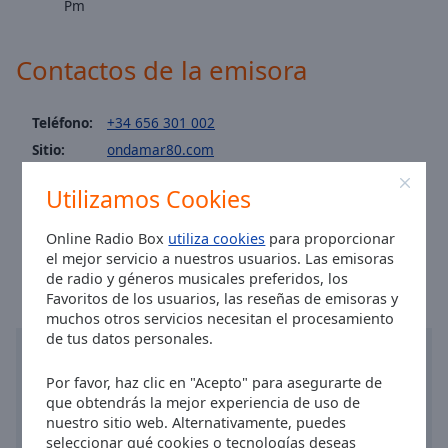
Pm
Area
Background
Color
Contactos de la emisora
Opacity
Teléfono:
+34 656 301 002
Sitio:
ondamar80.com
Font
Email:
info@ondamar80.com
Size
Utilizamos Cookies
Facebook:
@Ondamar80-824010314320652
Hora en Barcelona
:
00:57
,
08.07.2026
Online Radio Box
utiliza cookies
para proporcionar
Text
el mejor servicio a nuestros usuarios. Las emisoras
Edge
de radio y géneros musicales preferidos, los
Style
Favoritos de los usuarios, las reseñas de emisoras y
muchos otros servicios necesitan el procesamiento
de tus datos personales.
Font
Family
Por favor, haz clic en "Acepto" para asegurarte de
que obtendrás la mejor experiencia de uso de
nuestro sitio web. Alternativamente, puedes
Reset
seleccionar qué cookies o tecnologías deseas