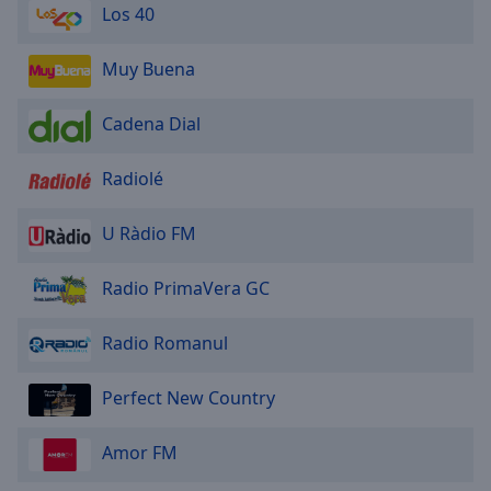
Los 40
Muy Buena
Cadena Dial
Radiolé
U Ràdio FM
Radio PrimaVera GC
Radio Romanul
Perfect New Country
Amor FM