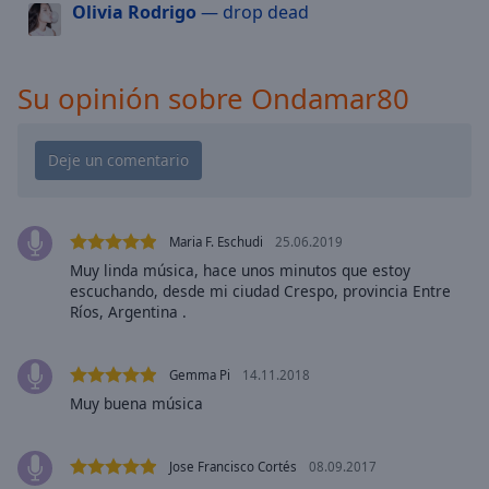
cancel
Olivia Rodrigo
— drop dead
and
close
the
Su opinión sobre Ondamar80
window.
Text
Color
Opacity
Maria F. Eschudi
25.06.2019
Muy linda música, hace unos minutos que estoy
escuchando, desde mi ciudad Crespo, provincia Entre
Text
Ríos, Argentina .
Background
Color
Gemma Pi
14.11.2018
Muy buena música
Opacity
Jose Francisco Cortés
08.09.2017
Caption