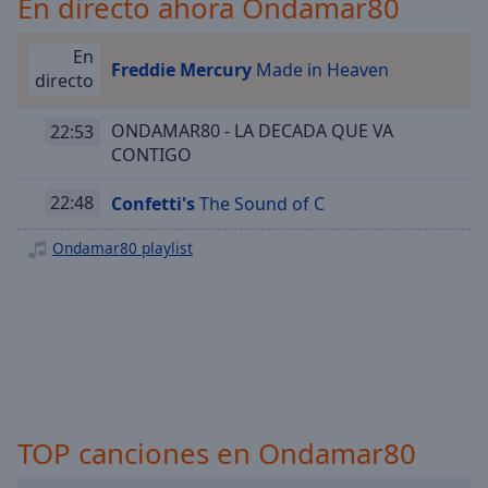
En directo ahora Ondamar80
Playback
Rate
En
Chapters
Freddie Mercury
Made in Heaven
directo
Chapters
ONDAMAR80 - LA DECADA QUE VA
22:53
Descriptions
CONTIGO
descriptions
22:48
Confetti's
The Sound of C
off
,
selected
Ondamar80 playlist
Subtitles
subtitles
settings
,
opens
subtitles
settings
dialog
TOP canciones en Ondamar80
subtitles
off
,