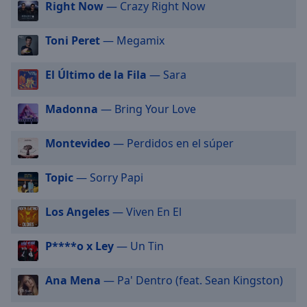
Right Now
— Crazy Right Now
selected
Toni Peret
— Megamix
Audio
Track
El Último de la Fila
— Sara
Picture-
in-
Picture
Madonna
— Bring Your Love
Fullscreen
This
is
Montevideo
— Perdidos en el súper
a
modal
Topic
— Sorry Papi
window.
Los Angeles
— Viven En El
Beginning
of
P****o x Ley
— Un Tin
dialog
window.
Escape
Ana Mena
— Pa' Dentro (feat. Sean Kingston)
will