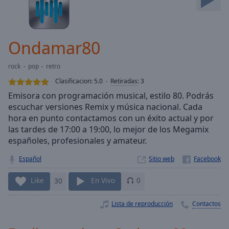
Skip
Forward
Mute
Current
Ondamar80
Time
0:00
/
rock
pop
retro
Duration
-:-
Clasificacion:
5.0
Retiradas
:
3
Loaded
:
Emisora con programación musical, estilo 80. Podrás
0.00%
escuchar versiones Remix y música nacional. Cada
Stream
hora en punto contactamos con un éxito actual y por
Type
LIVE
las tardes de 17:00 a 19:00, lo mejor de los Megamix
Seek to
live,
españoles, profesionales y amateur.
currently
behind
Español
Sitio web
live
LIVE
Remaining
Like
30
En Vivo
0
Time
-
-:-
Lista de reproducción
Contactos
1x