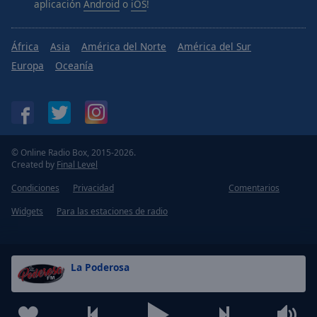
aplicación
Android
o
iOS
!
África
Asia
América del Norte
América del Sur
Europa
Oceanía
© Online Radio Box, 2015-2026.
Created by
Final Level
Condiciones
Privacidad
Comentarios
Widgets
Para las estaciones de radio
La Poderosa