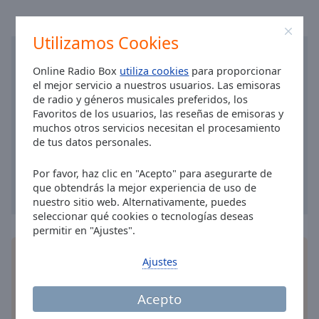
Area
Background
Color
Utilizamos Cookies
Online Radio Box
utiliza cookies
para proporcionar
Opacity
el mejor servicio a nuestros usuarios. Las emisoras
de radio y géneros musicales preferidos, los
Favoritos de los usuarios, las reseñas de emisoras y
Font
muchos otros servicios necesitan el procesamiento
Size
de tus datos personales.
Por favor, haz clic en "Acepto" para asegurarte de
Text
que obtendrás la mejor experiencia de uso de
Edge
nuestro sitio web. Alternativamente, puedes
Style
seleccionar qué cookies o tecnologías deseas
permitir en "Ajustes".
Font
Instala la
aplicación
gratis Online Radio Box para
Ajustes
Family
su teléfono y escucha sus estaciones de radio en
línea favoritas dondequiera que esté!
Acepto
Reset