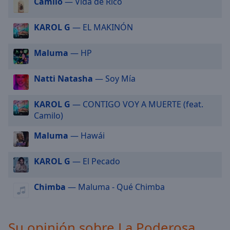
Camilo
— Vida de Rico
selected
KAROL G
— EL MAKINÓN
Audio
Track
Maluma
— HP
Picture-
in-
Picture
Natti Natasha
— Soy Mía
Fullscreen
This
KAROL G
— CONTIGO VOY A MUERTE (feat.
is
Camilo)
a
modal
Maluma
— Hawái
window.
KAROL G
— El Pecado
Beginning
of
Chimba
— Maluma - Qué Chimba
dialog
window.
Escape
will
Su opinión sobre La Poderosa