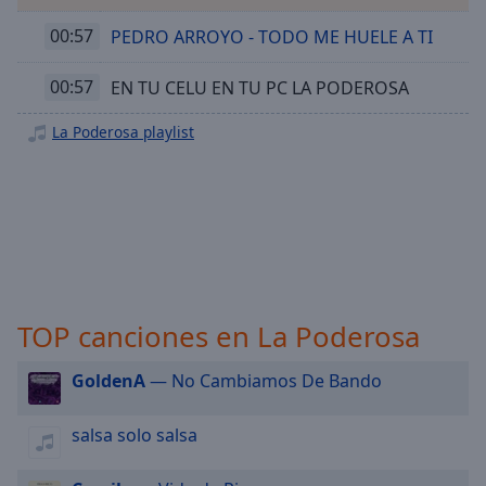
Playback
Rate
00:57
PEDRO ARROYO - TODO ME HUELE A TI
Chapters
00:57
EN TU CELU EN TU PC LA PODEROSA
Chapters
La Poderosa playlist
Descriptions
descriptions
off
,
selected
Subtitles
subtitles
TOP canciones en La Poderosa
settings
,
opens
GoldenA
— No Cambiamos De Bando
subtitles
settings
dialog
salsa solo salsa
subtitles
off
,