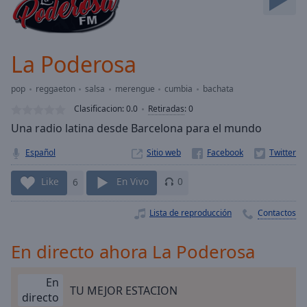
Skip
Forward
Mute
Current
La Poderosa
Time
0:00
/
pop
reggaeton
salsa
merengue
cumbia
bachata
Duration
-:-
Clasificacion:
0.0
Retiradas
:
0
Loaded
:
Una radio latina desde Barcelona para el mundo
0.00%
Stream
Español
Sitio web
Type
LIVE
Seek to
Like
6
En Vivo
0
live,
currently
behind
Lista de reproducción
Contactos
live
LIVE
Remaining
Time
-
En directo ahora La Poderosa
-:-
En
TU MEJOR ESTACION
1x
directo