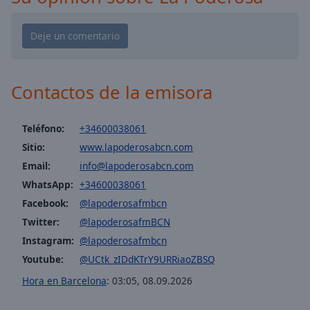
cancel
and
close
the
window.
Contactos de la emisora
Text
Color
Teléfono:
+34600038061
Sitio:
www.lapoderosabcn.com
Opacity
Email:
info@lapoderosabcn.com
WhatsApp:
+34600038061
Text
Facebook:
@lapoderosafmbcn
Background
Color
Twitter:
@lapoderosafmBCN
Instagram:
@lapoderosafmbcn
Youtube:
@UCtk_zIDdKTrY9URRiaoZBSQ
Opacity
Hora en Barcelona
:
03:05
,
08.09.2026
Caption