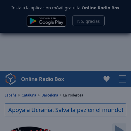
Instala la aplicación móvil gratuita
Online Radio Box
No, gracias
Online Radio Box
Video
Player
is
España
Cataluña
Barcelona
La Poderosa
loading.
Play
Apoya a Ucrania. Salva la paz en el mundo!
Video
Play
Skip
Backward