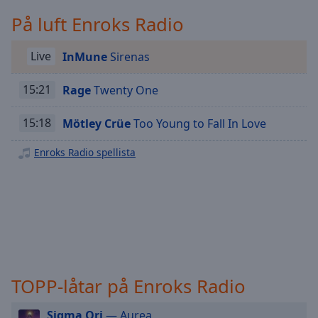
Playback
Rate
På luft Enroks Radio
Chapters
Live
InMune
Sirenas
Chapters
15:21
Rage
Twenty One
Descriptions
descriptions
15:18
Mötley Crüe
Too Young to Fall In Love
off
,
selected
Enroks Radio spellista
Subtitles
subtitles
settings
,
opens
subtitles
settings
TOPP-låtar på Enroks Radio
dialog
subtitles
Sigma Ori
— Aurea
off
,