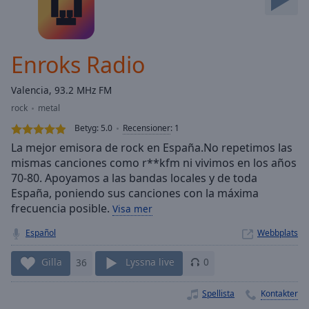
Skip
Forward
Mute
Current
Enroks Radio
Time
0:00
/
Valencia, 93.2 MHz FM
Duration
-:-
rock
metal
Loaded
:
0.00%
Betyg:
5.0
Recensioner
:
1
Stream
La mejor emisora de rock en España.No repetimos las
Type
LIVE
mismas canciones como r**kfm ni vivimos en los años
70-80. Apoyamos a las bandas locales y de toda
Seek to
live,
España, poniendo sus canciones con la máxima
currently
frecuencia posible.
behind
Visa mer
live
LIVE
Remaining
Español
Webbplats
Time
-
-:-
Gilla
36
Lyssna live
0
1x
Spellista
Kontakter