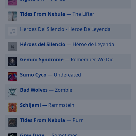
selected
Tides From Nebula
— The Lifter
Audio
Track
Heroes Del Silencio - Heroe De Leyenda
Picture-
in-
Picture
Héroes del Silencio
— Héroe de Leyenda
Fullscreen
This
Gemini Syndrome
— Remember We Die
is
a
Sumo Cyco
— Undefeated
modal
window.
Bad Wolves
— Zombie
Beginning
of
Schijami
— Rammstein
dialog
window.
Tides From Nebula
— Purr
Escape
will
Grey Daze
— Sometimes