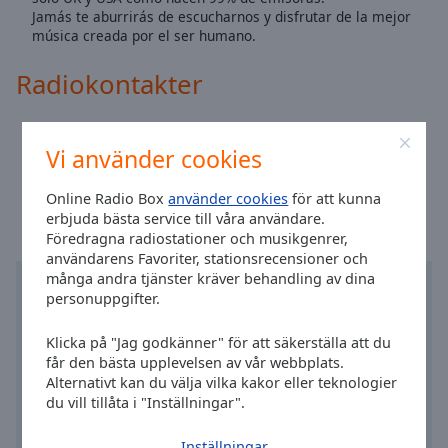
Area
Jamás te aburrirás de escucharnos y disfrutar de la mejor
Background
música creada por el ser humano.
Color
Radiokontakter
Opacity
Webbplats:
enroks.es
Vi använder cookies
Tid i Valencia
:
17:28
,
08.09.2026
Font
Size
Online Radio Box
använder cookies
för att kunna
erbjuda bästa service till våra användare.
Föredragna radiostationer och musikgenrer,
Text
användarens Favoriter, stationsrecensioner och
Edge
många andra tjänster kräver behandling av dina
Style
personuppgifter.
Klicka på "Jag godkänner" för att säkerställa att du
Font
får den bästa upplevelsen av vår webbplats.
Family
Alternativt kan du välja vilka kakor eller teknologier
du vill tillåta i "Inställningar".
Reset
Inställningar