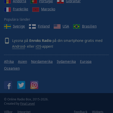
Andorra
Portugal
Gibraltar
Frankrike
Marocko
Populära länder
Sverige
Finland
USA
Brasilien
Lyssna på
Enroks Radio
på din smartphone gratis med
Android
- eller
iOS
-appen!
Afrika
Asien
Nordamerika
Sydamerika
Europa
Oceanien
© Online Radio Box, 2015-2026.
Created by
Final Level
Villkor
Integritet
Feedback
Widgets