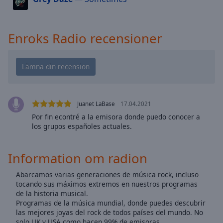
cancel
and
close
Enroks Radio recensioner
the
window.
Text
Color
Juanet LaBase
17.04.2021
Opacity
Por fin econtré a la emisora donde puedo conocer a
los grupos españoles actuales.
Text
Background
Information om radion
Color
Abarcamos varias generaciones de música rock, incluso
tocando sus máximos extremos en nuestros programas
Opacity
de la historia musical.
Programas de la música mundial, donde puedes descubrir
las mejores joyas del rock de todos países del mundo. No
Caption
solo UK y USA como hacen 99% de emisoras.