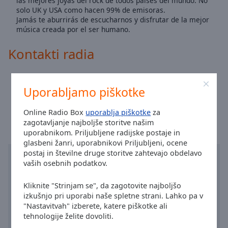
las mejores joyas del rock de todos países del mundo. No
Area
solo UK y USA como hacen 99% de emisoras.
Background
Jamás te aburrirás de escucharnos y disfrutar de la mejor
Color
música creada por el ser humano.
Kontakti radia
Opacity
Stran:
enroks.es
Font
Uporabljamo piškotke
Čas v mestu Valencija
:
17:32
,
08.08.2026
Size
Online Radio Box
uporablja piškotke
za
zagotavljanje najboljše storitve našim
Text
uporabnikom. Priljubljene radijske postaje in
Edge
glasbeni žanri, uporabnikovi Priljubljeni, ocene
Style
postaj in številne druge storitve zahtevajo obdelavo
vaših osebnih podatkov.
Font
Kliknite "Strinjam se", da zagotovite najboljšo
Family
izkušnjo pri uporabi naše spletne strani. Lahko pa v
"Nastavitvah" izberete, katere piškotke ali
tehnologije želite dovoliti.
Reset