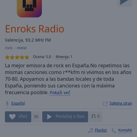
Skip
Forward
Mute
Current
Enroks Radio
Time
0:00
/
Valencija, 93.2 MHz FM
Duration
-:-
rock
metal
Loaded
:
0.00%
Ocena:
5.0
Mnenja
:
1
Stream
La mejor emisora de rock en España.No repetimos las
Type
LIVE
mismas canciones como r**kfm ni vivimos en los años
70-80. Apoyamos a las bandas locales y de toda
Seek to
live,
España, poniendo sus canciones con la máxima
currently
frecuencia posible.
behind
Pokaži več
live
LIVE
Remaining
Español
Spletna stran
Time
-
-:-
Všeč
36
Poslušaj v živo
0
1x
Playlist
Kontakti