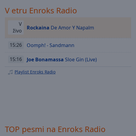
Playback
Rate
V etru Enroks Radio
Chapters
V
Rockaina
De Amor Y Napalm
Chapters
živo
Descriptions
15:26
Oomph! - Sandmann
descriptions
off
,
15:16
Joe Bonamassa
Sloe Gin (Live)
selected
Playlist Enroks Radio
Subtitles
subtitles
settings
,
opens
subtitles
settings
dialog
TOP pesmi na Enroks Radio
subtitles
off
,