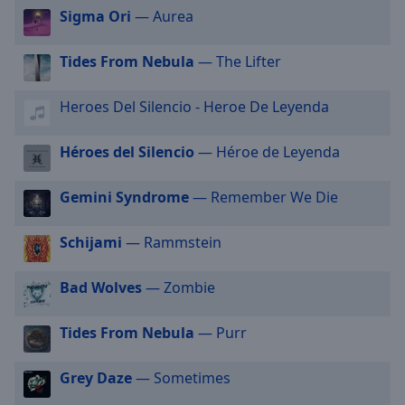
Sigma Ori
— Aurea
selected
Audio
Tides From Nebula
— The Lifter
Track
Picture-
Heroes Del Silencio - Heroe De Leyenda
in-
Picture
Héroes del Silencio
— Héroe de Leyenda
Fullscreen
This
is
Gemini Syndrome
— Remember We Die
a
modal
Schijami
— Rammstein
window.
Bad Wolves
— Zombie
Beginning
of
dialog
Tides From Nebula
— Purr
window.
Escape
Grey Daze
— Sometimes
will