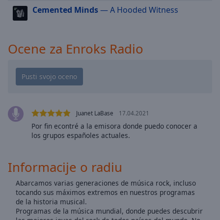
cancel
Cemented Minds
— A Hooded Witness
and
close
the
Ocene za Enroks Radio
window.
Text
Color
Opacity
Juanet LaBase
17.04.2021
Por fin econtré a la emisora donde puedo conocer a
Text
los grupos españoles actuales.
Background
Color
Informacije o radiu
Abarcamos varias generaciones de música rock, incluso
Opacity
tocando sus máximos extremos en nuestros programas
de la historia musical.
Programas de la música mundial, donde puedes descubrir
Caption