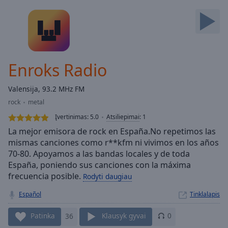
Backward
Skip
Forward
Mute
Current
Time
0:00
Enroks Radio
/
Duration
-:-
Valensija, 93.2 MHz FM
Loaded
:
rock
metal
0.00%
Stream
Įvertinimas:
5.0
Atsiliepimai
:
1
Type
LIVE
La mejor emisora de rock en España.No repetimos las
Seek to
mismas canciones como r**kfm ni vivimos en los años
live,
70-80. Apoyamos a las bandas locales y de toda
currently
behind
España, poniendo sus canciones con la máxima
live
LIVE
frecuencia posible.
Rodyti daugiau
Remaining
Time
-
Español
Tinklalapis
-:-
Patinka
36
Klausyk gyvai
0
1x