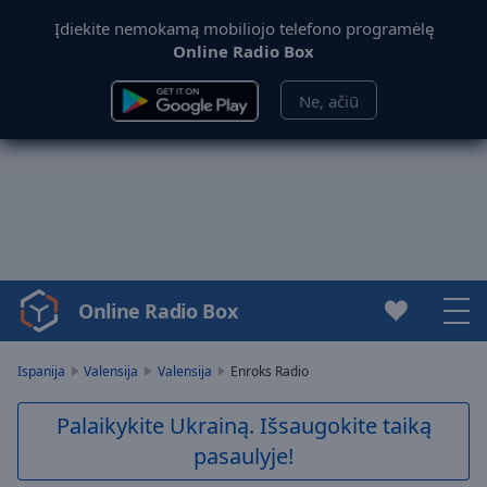
Įdiekite nemokamą mobiliojo telefono programėlę
Online Radio Box
Ne, ačiū
Online Radio Box
Video
Player
is
Ispanija
Valensija
Valensija
Enroks Radio
loading.
Play
Palaikykite Ukrainą. Išsaugokite taiką
Video
pasaulyje!
Play
Skip