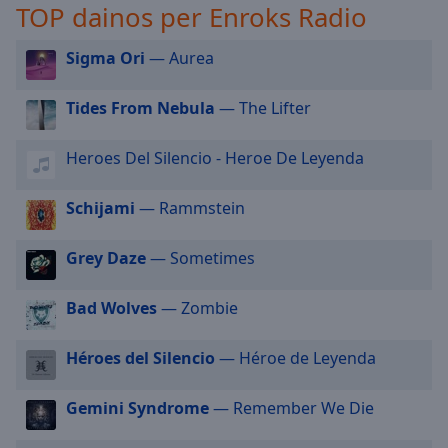
TOP dainos per Enroks Radio
off
,
selected
Sigma Ori
— Aurea
Audio
Track
Tides From Nebula
— The Lifter
Picture-
in-
Heroes Del Silencio - Heroe De Leyenda
Picture
Fullscreen
This
Schijami
— Rammstein
is
a
Grey Daze
— Sometimes
modal
window.
Bad Wolves
— Zombie
Beginning
Héroes del Silencio
— Héroe de Leyenda
of
dialog
window.
Gemini Syndrome
— Remember We Die
Escape
will