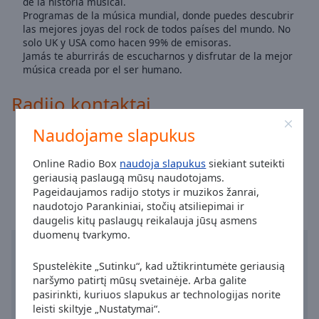
de la historia musical.
Caption
Programas de la música mundial, donde puedes descubrir
Area
las mejores joyas del rock de todos países del mundo. No
Background
solo UK y USA como hacen 99% de emisoras.
Color
Jamás te aburrirás de escucharnos y disfrutar de la mejor
música creada por el ser humano.
Opacity
Radijo kontaktai
Naudojame slapukus
Font
Svetainė:
enroks.es
Size
Laikas mieste Valensija
:
06:27
,
08.07.2026
Online Radio Box
naudoja slapukus
siekiant suteikti
geriausią paslaugą mūsų naudotojams.
Text
Pageidaujamos radijo stotys ir muzikos žanrai,
Edge
naudotojo Parankiniai, stočių atsiliepimai ir
Style
daugelis kitų paslaugų reikalauja jūsų asmens
duomenų tvarkymo.
Font
Spustelėkite „Sutinku“, kad užtikrintumėte geriausią
Family
naršymo patirtį mūsų svetainėje. Arba galite
pasirinkti, kuriuos slapukus ar technologijas norite
leisti skiltyje „Nustatymai“.