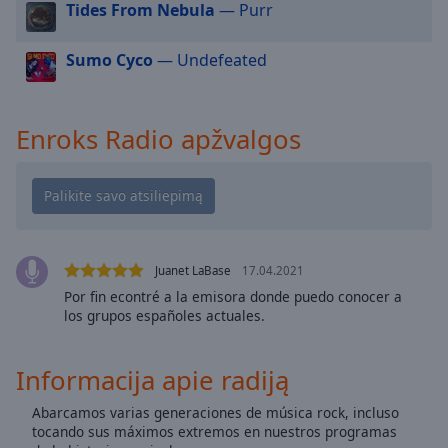
Tides From Nebula
— Purr
cancel
and
Sumo Cyco
— Undefeated
close
the
window.
Enroks Radio apžvalgos
Text
Color
Opacity
Juanet LaBase
17.04.2021
Text
Por fin econtré a la emisora donde puedo conocer a
Background
los grupos españoles actuales.
Color
Informacija apie radiją
Opacity
Abarcamos varias generaciones de música rock, incluso
tocando sus máximos extremos en nuestros programas