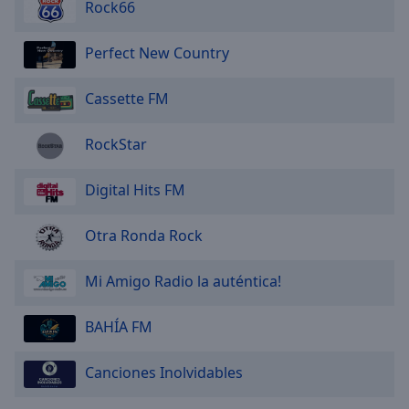
Rock66
Perfect New Country
Cassette FM
RockStar
Digital Hits FM
Otra Ronda Rock
Mi Amigo Radio la auténtica!
BAHÍA FM
Canciones Inolvidables