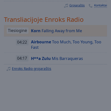
Playback
Grojaraštis
Kontaktai
Rate
Transliacijoje Enroks Radio
Chapters
Chapters
Tiesioginė
Korn
Falling Away from Me
Descriptions
Airbourne
Too Much, Too Young, Too
04:22
descriptions
Fast
off
,
selected
04:17
H**a Zulu
Mis Barraqueras
Subtitles
Enroks Radio grojaraštis
subtitles
settings
,
opens
subtitles
settings
dialog
subtitles