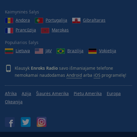
Kaimyninės šalys
Andora
Portugalija
Gibraltaras
Prancūzija
Marokas
Populiarios šalys
Lietuva
JAV
Brazilija
Vokietija
Klausyk
Enroks Radio
savo išmaniajame telefone
nemokamai naudodamas
Android
arba
iOS
programėlę!
Afrika
Azija
Šiaurės Amerika
Pietų Amerika
Europa
Okeanija