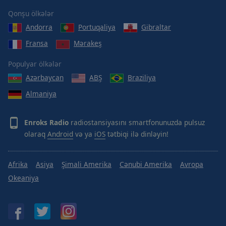
Qonşu ölkələr
Andorra
Portuqaliya
Gibraltar
Fransa
Mərakeş
Populyar ölkələr
Azərbaycan
ABŞ
Braziliya
Almaniya
Enroks Radio
radiostansiyasını smartfonunuzda pulsuz
olaraq
Android
və ya
iOS
tətbiqi ilə dinləyin!
Afrika
Asiya
Şimali Amerika
Cənubi Amerika
Avropa
Okeaniya