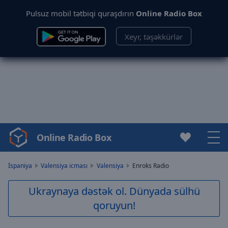
Pulsuz mobil tətbiqi quraşdırın
Online Radio Box
Xeyr, təşəkkürlər
Online Radio Box
Video
Player
is
İspaniya
Valensiya icması
Valensiya
Enroks Radio
loading.
Play
Ukraynaya dəstək ol. Dünyada sülhü
Video
qoruyun!
Play
Skip
Backward