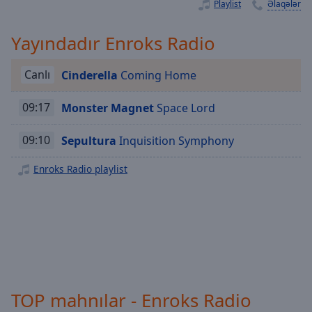
Playback
Playlist
Əlaqələr
Rate
Yayındadır Enroks Radio
Chapters
Chapters
Canlı
Cinderella
Coming Home
Descriptions
09:17
Monster Magnet
Space Lord
descriptions
off
,
09:10
Sepultura
Inquisition Symphony
selected
Enroks Radio playlist
Subtitles
subtitles
settings
,
opens
subtitles
settings
dialog
subtitles
TOP mahnılar - Enroks Radio
off
,