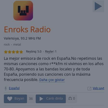
Skip
Forward
Mute
Current
Time
0:00
Enroks Radio
/
Duration
-:-
Valensiya, 93.2 MHz FM
Loaded
:
rock
metal
0.00%
Stream
Reytinq:
5.0
Rəylər
:
1
Type
LIVE
La mejor emisora de rock en España.No repetimos las
Seek to
mismas canciones como r**kfm ni vivimos en los años
live,
70-80. Apoyamos a las bandas locales y de toda
currently
behind
España, poniendo sus canciones con la máxima
live
LIVE
frecuencia posible.
Daha çox göstər
Remaining
Time
-
Español
Veb sayt
-:-
Bəyən
36
Canlı dinlə
0
1x