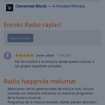
cancel
Cemented Minds
— A Hooded Witness
and
close
the
window.
Enroks Radio rəyləri
Text
Color
Opacity
Juanet LaBase
17.04.2021
Por fin econtré a la emisora donde puedo conocer a
Text
los grupos españoles actuales.
Background
Color
Radio haqqında məlumat
Opacity
Abarcamos varias generaciones de música rock, incluso
tocando sus máximos extremos en nuestros programas
de la historia musical.
Caption
Programas de la música mundial, donde puedes descubrir