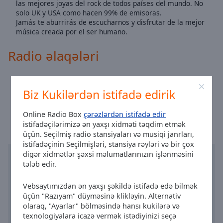
las mejores joyas del rock de todos países del mundo. No
Area
solo UK y USA como hacen 99% de emisoras.
Background
Jamás te aburrirás de escucharnos y disfrutar de la mejor
Color
música creada por el ser humano.
Radio əlaqələri
Opacity
Sayt:
enroks.es
Font
Biz Kukilərdən istifadə edirik
Size
Valensiya vaxtı
:
11:27
,
08.08.2026
Online Radio Box
çərəzlərdən istifadə edir
Text
istifadəçilərimizə ən yaxşı xidməti təqdim etmək
üçün. Seçilmiş radio stansiyaları və musiqi janrları,
Edge
istifadəçinin Seçilmişləri, stansiya rəyləri və bir çox
Style
digər xidmətlər şəxsi məlumatlarınızın işlənməsini
tələb edir.
Font
Family
Vebsaytımızdan ən yaxşı şəkildə istifadə edə bilmək
üçün "Razıyam" düyməsinə klikləyin. Alternativ
olaraq, "Ayarlar" bölməsində hansı kukilərə və
texnologiyalara icazə vermək istədiyinizi seçə
Reset