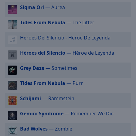
selected
Sigma Ori
— Aurea
Audio
Tides From Nebula
— The Lifter
Track
Picture-
Heroes Del Silencio - Heroe De Leyenda
in-
Picture
Fullscreen
Héroes del Silencio
— Héroe de Leyenda
This
is
Grey Daze
— Sometimes
a
modal
Tides From Nebula
— Purr
window.
Beginning
Schijami
— Rammstein
of
dialog
Gemini Syndrome
— Remember We Die
window.
Escape
Bad Wolves
— Zombie
will