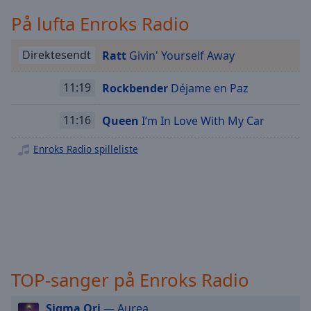
Playback
Rate
På lufta Enroks Radio
Chapters
Direktesendt
Ratt
Givin' Yourself Away
Chapters
11:19
Rockbender
Déjame en Paz
Descriptions
descriptions
11:16
Queen
I’m In Love With My Car
off
,
selected
Enroks Radio spilleliste
Subtitles
subtitles
settings
,
opens
subtitles
settings
TOP-sanger på Enroks Radio
dialog
subtitles
Sigma Ori
— Aurea
off
,