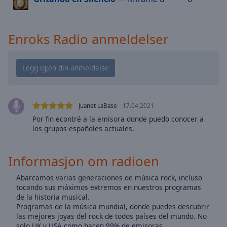
cancel
and
close
Enroks Radio anmeldelser
the
window.
Text
Color
Juanet LaBase
17.04.2021
Opacity
Por fin econtré a la emisora donde puedo conocer a
los grupos españoles actuales.
Text
Background
Informasjon om radioen
Color
Abarcamos varias generaciones de música rock, incluso
tocando sus máximos extremos en nuestros programas
Opacity
de la historia musical.
Programas de la música mundial, donde puedes descubrir
las mejores joyas del rock de todos países del mundo. No
Caption
solo UK y USA como hacen 99% de emisoras.