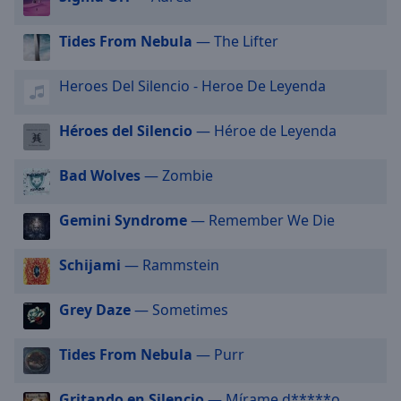
selected
Tides From Nebula
— The Lifter
Audio
Track
Heroes Del Silencio - Heroe De Leyenda
Picture-
in-
Picture
Héroes del Silencio
— Héroe de Leyenda
Fullscreen
This
Bad Wolves
— Zombie
is
a
Gemini Syndrome
— Remember We Die
modal
window.
Schijami
— Rammstein
Beginning
of
Grey Daze
— Sometimes
dialog
window.
Tides From Nebula
— Purr
Escape
will
Gritando en Silencio
— Mírame d*****o