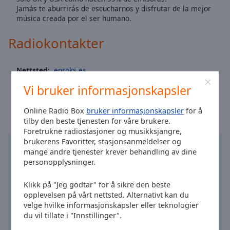
Area
Jamás te aburrirás de escucharnos y disfrutar de la mejor
Background
música creada por el ser humano.
Color
Radiokontakter
Opacity
Nettsted:
enroks.es
Tid i Valencia
:
13:29
,
08.07.2026
Font
Vi bruker informasjonskapsler
Size
Online Radio Box
bruker informasjonskapsler
for å
tilby den beste tjenesten for våre brukere.
Text
Foretrukne radiostasjoner og musikksjangre,
Edge
brukerens Favoritter, stasjonsanmeldelser og
Style
mange andre tjenester krever behandling av dine
personopplysninger.
Font
Klikk på "Jeg godtar" for å sikre den beste
Family
opplevelsen på vårt nettsted. Alternativt kan du
velge hvilke informasjonskapsler eller teknologier
du vil tillate i "Innstillinger".
Reset