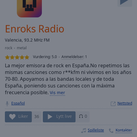
Skip
Forward
Mute
Current
Enroks Radio
Time
0:00
/
Valencia, 93.2 MHz FM
Duration
-:-
rock
metal
Loaded
:
0.00%
Vurdering:
5.0
Anmeldelser
:
1
Stream
La mejor emisora de rock en España.No repetimos las
Type
LIVE
mismas canciones como r**kfm ni vivimos en los años
70-80. Apoyamos a las bandas locales y de toda
Seek to
live,
España, poniendo sus canciones con la máxima
currently
frecuencia posible.
behind
Vis mer
live
LIVE
Remaining
Español
Nettsted
Time
-
-:-
Liker
36
Lytt live
0
1x
Spilleliste
Kontakter