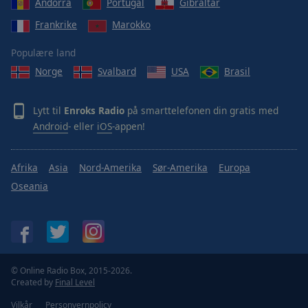
Andorra
Portugal
Gibraltar
Frankrike
Marokko
Populære land
Norge
Svalbard
USA
Brasil
Lytt til
Enroks Radio
på smarttelefonen din gratis med
Android
- eller
iOS
-appen!
Afrika
Asia
Nord-Amerika
Sør-Amerika
Europa
Oseania
© Online Radio Box, 2015-2026.
Created by
Final Level
Vilkår
Personvernpolicy