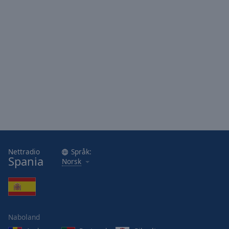
Nettradio
Språk:
Spania
Norsk
Naboland