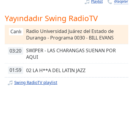
Remaining
Playlist
Əlaqələr
Time
-
-:-
Yayındadır Swing RadioTV
1x
Radio Universidad Juárez del Estado de
Canlı
Playback
Durango - Programa 0030 - BILL EVANS
Rate
SWIPER - LAS CHARANGAS SUENAN POR
03:20
Chapters
AQUI
Chapters
01:59
02 LA H**A DEL LATIN JAZZ
Descriptions
Swing RadioTV playlist
descriptions
off
,
selected
Subtitles
subtitles
settings
,