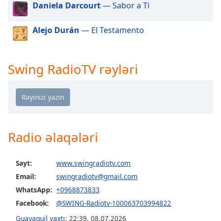
of
Daniela Darcourt
— Sabor a Ti
dialog
window.
Alejo Durán
— El Testamento
Escape
will
cancel
Swing RadioTV rəyləri
and
close
the
window.
Text
Radio əlaqələri
Color
Sayt:
www.swingradiotv.com
Opacity
Email:
swingradiotv@gmail.com
WhatsApp:
+0968873833
Text
Background
Facebook:
@SWING-Radiotv-100063703994822
Color
Guayaquil vaxtı
:
22:39
,
08.07.2026