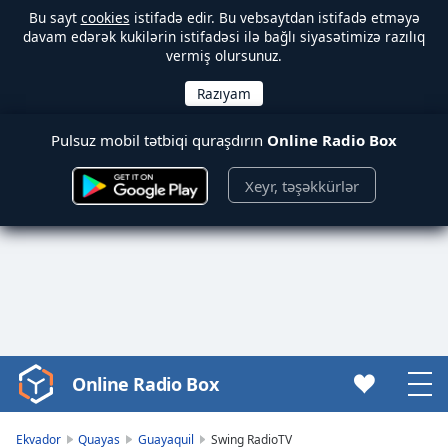
Bu sayt
cookies
istifadə edir. Bu vebsaytdan istifadə etməyə
davam edərək kukilərin istifadəsi ilə bağlı siyasətimizə razılıq
vermiş olursunuz.
Pulsuz mobil tətbiqi quraşdırın
Online Radio Box
Xeyr, təşəkkürlər
Online Radio Box
Video
Player
is
Ekvador
Quayas
Guayaquil
Swing RadioTV