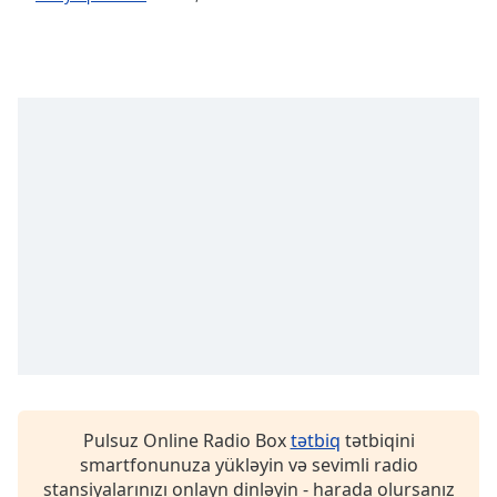
Opacity
Caption
Area
Background
Color
Opacity
Font
Size
Text
Edge
Pulsuz Online Radio Box
tətbiq
tətbiqini
Style
smartfonunuza yükləyin və sevimli radio
stansiyalarınızı onlayn dinləyin - harada olursanız