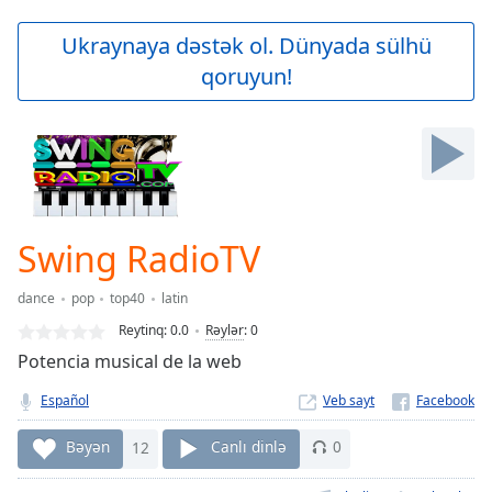
loading.
Play
Ukraynaya dəstək ol. Dünyada sülhü
Video
qoruyun!
Play
Skip
Backward
Skip
Forward
Mute
Current
Time
0:00
Swing RadioTV
/
Duration
-:-
dance
pop
top40
latin
Loaded
:
0.00%
Reytinq:
0.0
Rəylər
:
0
Stream
Potencia musical de la web
Type
LIVE
Español
Veb sayt
Seek to
live,
currently
Bəyən
12
Canlı dinlə
0
behind
live
LIVE