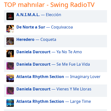
opens
TOP mahnılar - Swing RadioTV
subtitles
settings
A.N.I.M.A.L.
— Elección
dialog
subtitles
De Norte a Sur
— Coquivacoa
off
,
selected
Heredero
— Coqueta
Audio
Track
Daniela Darcourt
— Ya No Te Amo
Picture-
in-
Daniela Darcourt
— Se Me Fue La Vida
Picture
Fullscreen
This
Atlanta Rhythm Section
— Imaginary Lover
is
a
Daniela Darcourt
— Vienes Y Me Lloras
modal
window.
Atlanta Rhythm Section
— Large Time
Beginning