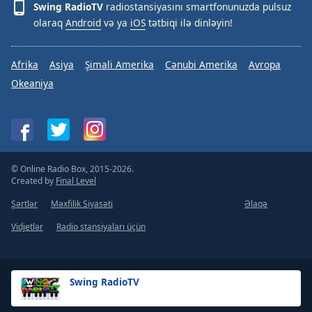
Swing RadioTV
radiostansiyasını smartfonunuzda pulsuz
olaraq
Android
və ya
iOS
tətbiqi ilə dinləyin!
Afrika
Asiya
Şimali Amerika
Cənubi Amerika
Avropa
Okeaniya
© Online Radio Box, 2015-2026.
Created by
Final Level
Şərtlər
Məxfilik Siyasəti
Əlaqə
Vidjetlər
Radio stansiyaları üçün
Swing RadioTV