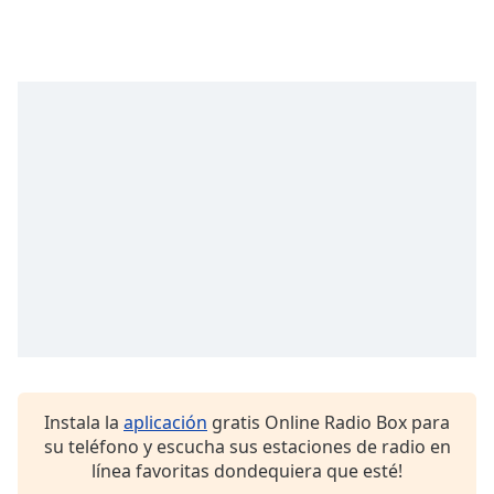
Font
Family
Reset
Done
Close
Modal
Dialog
End
of
dialog
window.
Instala la
aplicación
gratis Online Radio Box para
su teléfono y escucha sus estaciones de radio en
línea favoritas dondequiera que esté!