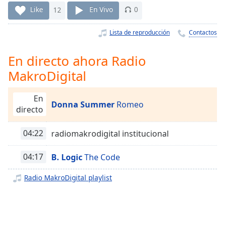
Remaining
Like
12
En Vivo
0
Time
-
-:-
Lista de reproducción
Contactos
1x
En directo ahora Radio
Playback
Rate
MakroDigital
Chapters
En
Chapters
Donna Summer
Romeo
directo
Descriptions
04:22
radiomakrodigital institucional
descriptions
off
,
04:17
B. Logic
The Code
selected
Radio MakroDigital playlist
Subtitles
subtitles
settings
,