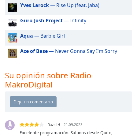
of
Yves Larock
— Rise Up (feat. Jaba)
dialog
window.
Guru Josh Project
— Infinity
Escape
will
Aqua
— Barbie Girl
cancel
and
close
Ace of Base
— Never Gonna Say I'm Sorry
the
window.
Su opinión sobre Radio
Text
MakroDigital
Color
Opacity
Text
David H
21.09.2023
Background
Color
Excelente programación. Saludos desde Quito,