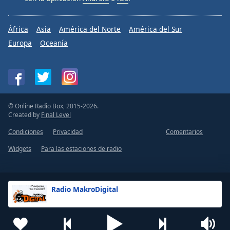
África
Asia
América del Norte
América del Sur
Europa
Oceanía
© Online Radio Box, 2015-2026.
Created by
Final Level
Condiciones
Privacidad
Comentarios
Widgets
Para las estaciones de radio
Radio MakroDigital