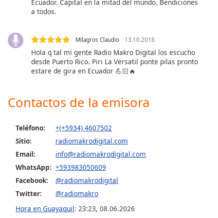
Ecuador. Capital en la mitad del mundo. Bendiciones
a todos.
Opacity
Milagros Claudio
13.10.2018
Caption
Hola q tal mi gente Radio Makro Digital los escucho
Area
desde Puerto Rico. Piri La Versatil ponte pilas pronto
Background
estare de gira en Ecuador 💪🏻🔥
Color
Contactos de la emisora
Opacity
Teléfono:
+(+5934) 4607502
Font
Sitio:
radiomakrodigital.com
Size
Email:
info@radiomakrodigital.com
WhatsApp:
+593983050609
Text
Facebook:
@radiomakrodigital
Edge
Twitter:
@radiomakro
Style
Hora en Guayaquil
:
23:23
,
08.06.2026