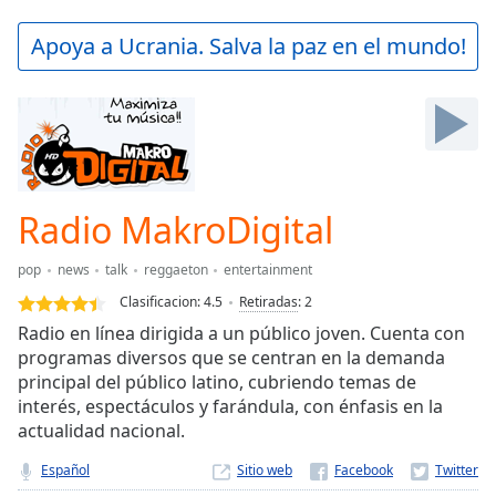
loading.
Play
Apoya a Ucrania. Salva la paz en el mundo!
Video
Play
Skip
Backward
Skip
Forward
Mute
Current
Radio MakroDigital
Time
0:00
/
pop
news
talk
reggaeton
entertainment
Duration
-:-
Clasificacion:
4.5
Retiradas
:
2
Loaded
:
Radio en línea dirigida a un público joven. Cuenta con
0.00%
programas diversos que se centran en la demanda
Stream
principal del público latino, cubriendo temas de
Type
LIVE
interés, espectáculos y farándula, con énfasis en la
Seek to
live,
actualidad nacional.
currently
behind
Español
Sitio web
live
LIVE