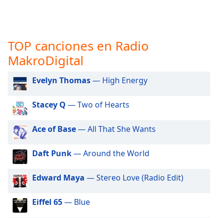
opens
subtitles
settings
dialog
TOP canciones en Radio
subtitles
off
,
MakroDigital
selected
Evelyn Thomas
— High Energy
Audio
Track
Stacey Q
— Two of Hearts
Picture-
in-
Picture
Ace of Base
— All That She Wants
Fullscreen
This
Daft Punk
— Around the World
is
a
Edward Maya
— Stereo Love (Radio Edit)
modal
window.
Eiffel 65
— Blue
Beginning