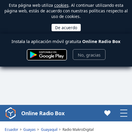
Esta página web utiliza
cookies
. Al continuar utilizando esta
página web, estás de acuerdo con nuestras políticas respecto al
uso de cookies.
Instala la aplicación móvil gratuita
Online Radio Box
No, gracias
Online Radio Box
Video
Player
is
Ecuador
Guayas
Guayaquil
Radio MakroDigital