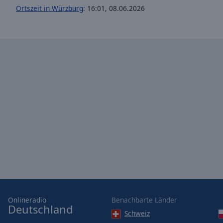
window.
Ortszeit in Würzburg
:
16:01
,
08.06.2026
Text
Color
Opacity
Text
Background
Color
Opacity
Caption
Area
Background
Onlineradio
Benachbarte Länder
Color
Deutschland
Schweiz