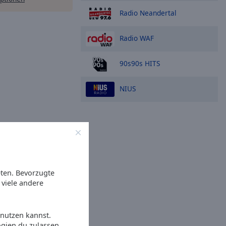
Radio Neandertal
Radio WAF
90s90s HITS
NIUS
eten. Bevorzugte
viele andere
 nutzen kannst.
ogien du zulassen