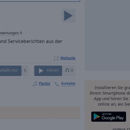
ewertungen
:
0
und Serviceberichten aus der
Webseite
efällt mir
5
Hören
0
Playlist
Kontakte
Installieren Sie gr
Ihrem Smartphone di
App und hören Sie 
online an, wo Si
andere O