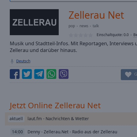
/
Duration
-:-
Zellerau Net
Loaded
:
0.00%
pop
news
talk
0:00
Einschaltquote:
0.0
B
Stream
Type
Musik und Stadtteil-Infos. Mit Reportagen, Interviews 
LIVE
Zellerau und darüber hinaus.
Seek to
live,
currently
Deutsch
behind
live
LIVE
G
Remaining
Time
-
-:-
1x
Jetzt Online Zellerau Net
Playback
Rate
laut.fm - Nachrichten & Wetter
aktuell
Chapters
Denny - Zellerau.Net - Radio aus der Zellerau
14:00