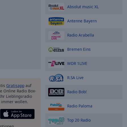
Absolut music XL
Antenne Bayern
Radio Arabella
Bremen Eins
WDR 1LIVE
R.SA Live
atis
Gratisapp
auf
e Online Radio Box-
Radio Bob!
Ihr Lieblingsradio
e immer wollen.
Radio Paloma
Top 20 Radio
ptionen