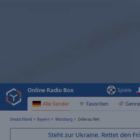
Video
Player
is
loading.
Play
Video
Online Radio Box
Spiele
Play
Skip
Alle Sender
Favoriten
Genre
Backward
Skip
Forward
Deutschland
Bayern
Würzburg
Zellerau Net
Mute
Current
Steht zur Ukraine. Rettet den Fr
Time
0:00