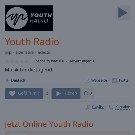
Backward
Skip
Forward
Mute
Current
Time
0:00
Youth Radio
/
Duration
-:-
pop
alternative
eclectic
Loaded
:
0.00%
Einschaltquote:
0.0
Bewertungen
:
0
Stream
Musik für die Jugend.
Type
LIVE
Deutsch
Webseite
Seek to
live,
currently
Gefällt mir
8
Hören
0
behind
live
LIVE
Remaining
Playlist
Kontakte
Time
-
-:-
Jetzt Online Youth Radio
1x