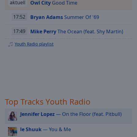
aktuell
Owl City
Good Time
Playback
Rate
17:52
Bryan Adams
Summer Of '69
Chapters
17:49
Mike Perry
The Ocean (feat. Shy Martin)
Chapters
Youth Radio playlist
Descriptions
descriptions
off
,
selected
Subtitles
subtitles
Top Tracks Youth Radio
settings
,
opens
subtitles
Jennifer Lopez
— On the Floor (feat. Pitbull)
settings
dialog
le Shuuk
— You & Me
subtitles