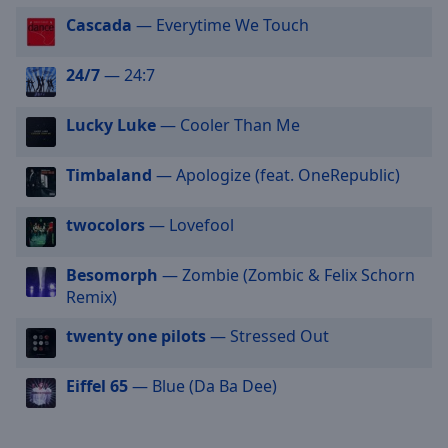
off
,
Cascada
— Everytime We Touch
selected
24/7
— 24:7
Audio
Track
Lucky Luke
— Cooler Than Me
Picture-
in-
Picture
Timbaland
— Apologize (feat. OneRepublic)
Fullscreen
This
is
twocolors
— Lovefool
a
modal
Besomorph
— Zombie (Zombic & Felix Schorn
window.
Remix)
twenty one pilots
— Stressed Out
Beginning
of
dialog
Eiffel 65
— Blue (Da Ba Dee)
window.
Escape
will