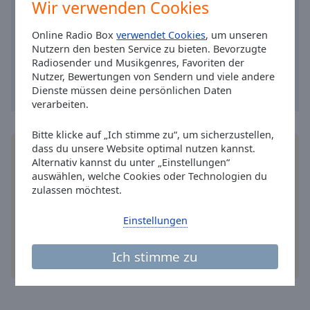
Caption
Wir verwenden Cookies
Area
Background
Online Radio Box
verwendet Cookies
, um unseren
Color
Nutzern den besten Service zu bieten. Bevorzugte
Radiosender und Musikgenres, Favoriten der
Nutzer, Bewertungen von Sendern und viele andere
Opacity
Dienste müssen deine persönlichen Daten
verarbeiten.
Font
Bitte klicke auf „Ich stimme zu“, um sicherzustellen,
Size
dass du unsere Website optimal nutzen kannst.
Installieren Sie gratis
Gratisapp
auf Ihrem
Alternativ kannst du unter „Einstellungen“
Smartphone die Online Radio Box-App und hören
auswählen, welche Cookies oder Technologien du
Sie Ihr Lieblingsradio online an, wo Sie immer
Text
zulassen möchtest.
wollen.
Edge
Style
Einstellungen
Font
Ich stimme zu
andere Optionen
Family