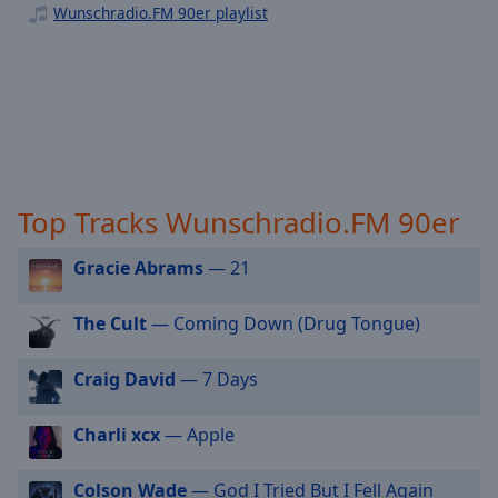
off
,
Wunschradio.FM 90er playlist
Wunschradio.FM Pop
selected
Musicalradio.de
Audio
Track
Picture-
in-
Picture
Fullscreen
Top Tracks Wunschradio.FM 90er
This
is
Gracie Abrams
— 21
a
modal
window.
The Cult
— Coming Down (Drug Tongue)
Beginning
Craig David
— 7 Days
of
dialog
Charli xcx
— Apple
window.
Escape
Colson Wade
— God I Tried But I Fell Again
will