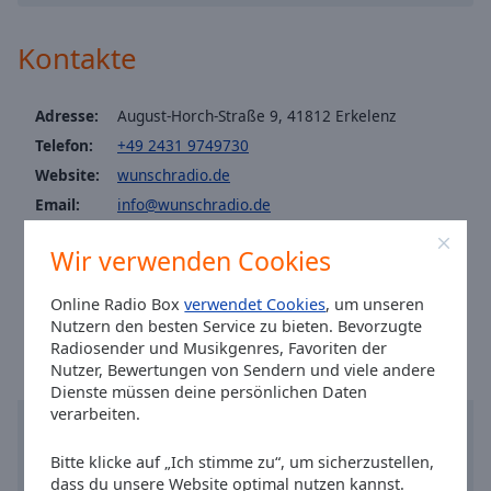
Caption
Area
Kontakte
Background
Color
Adresse:
August-Horch-Straße 9, 41812 Erkelenz
Opacity
Telefon:
+49 2431 9749730
Website:
wunschradio.de
Font
Email:
info@wunschradio.de
Size
Facebook:
@wunschradio
Wir verwenden Cookies
Twitter:
@wunschradio
Text
Ortszeit in Erkelenz
:
13:02
,
08.08.2026
Online Radio Box
verwendet Cookies
, um unseren
Edge
Nutzern den besten Service zu bieten. Bevorzugte
Style
Radiosender und Musikgenres, Favoriten der
Nutzer, Bewertungen von Sendern und viele andere
Dienste müssen deine persönlichen Daten
Font
verarbeiten.
Family
Bitte klicke auf „Ich stimme zu“, um sicherzustellen,
dass du unsere Website optimal nutzen kannst.