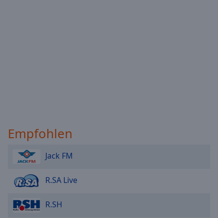
Empfohlen
Jack FM
R.SA Live
R.SH