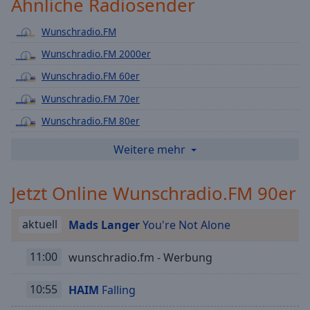
Ähnliche Radiosender
Playback
Rate
Wunschradio.FM
Chapters
Wunschradio.FM 2000er
Chapters
Wunschradio.FM 60er
Wunschradio.FM 70er
Descriptions
Wunschradio.FM 80er
descriptions
off
,
Wunschradio.FM Schlager
Weitere mehr
selected
Wunschradio.FM Top100
Jetzt Online Wunschradio.FM 90er
Subtitles
Wunschradio.FM 90er Dance
Wunschradio.FM 90er Pop/Rock
subtitles
aktuell
Mads Langer
You're Not Alone
settings
,
Wunschradio.FM Dance
opens
Wunschradio.FM 80er Rock
11:00
wunschradio.fm - Werbung
subtitles
settings
Wunschradio.FM Rock
dialog
10:55
HAIM
Falling
Wunschradio.FM 70er Rock
subtitles