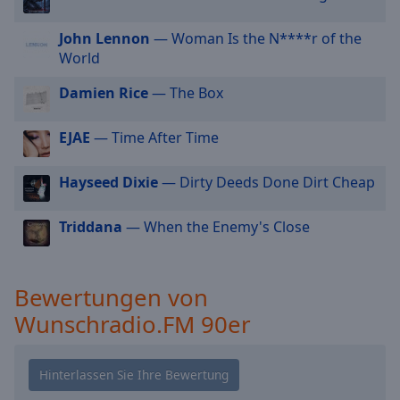
cancel
and
John Lennon
— Woman Is the N****r of the
close
World
the
Damien Rice
— The Box
window.
EJAE
— Time After Time
Text
Color
Hayseed Dixie
— Dirty Deeds Done Dirt Cheap
Opacity
Triddana
— When the Enemy's Close
Text
Background
Bewertungen von
Color
Wunschradio.FM 90er
Opacity