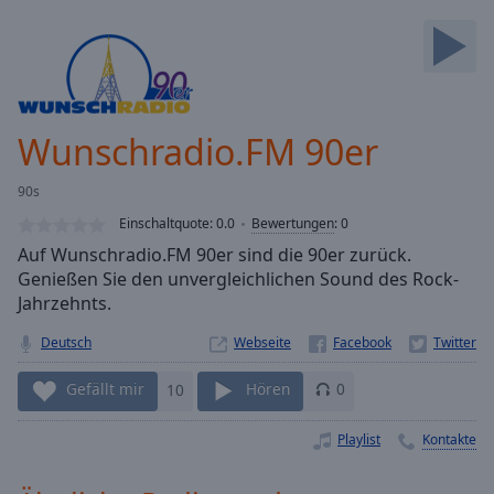
Backward
Skip
Forward
Mute
Current
Time
0:00
Wunschradio.FM 90er
/
Duration
-:-
90s
Loaded
:
0.00%
Einschaltquote:
0.0
Bewertungen
:
0
Stream
Auf Wunschradio.FM 90er sind die 90er zurück.
Type
LIVE
Genießen Sie den unvergleichlichen Sound des Rock-
Seek to
Jahrzehnts.
live,
currently
Deutsch
Webseite
behind
live
LIVE
Remaining
Gefällt mir
10
Hören
0
Time
-
-:-
Playlist
Kontakte
1x