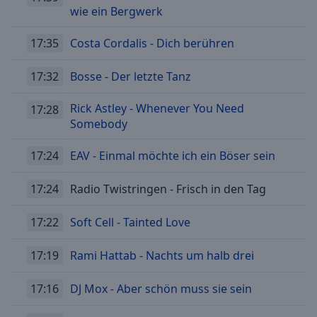
off
,
wie ein Bergwerk
selected
17:35
Costa Cordalis - Dich berühren
Audio
Track
17:32
Bosse - Der letzte Tanz
Picture-
in-
Rick Astley - Whenever You Need
17:28
Picture
Somebody
Fullscreen
This
17:24
EAV - Einmal möchte ich ein Böser sein
is
a
17:24
Radio Twistringen - Frisch in den Tag
modal
window.
17:22
Soft Cell - Tainted Love
Beginning
of
17:19
Rami Hattab - Nachts um halb drei
dialog
window.
17:16
DJ Mox - Aber schön muss sie sein
Escape
will