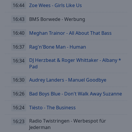
Caption
16:44
Zoe Wees - Girls Like Us
Area
Background
16:43
BMS Borwede - Werbung
Color
16:40
Meghan Trainor - All About That Bass
Opacity
16:37
Rag'n'Bone Man - Human
Font
DJ Herzbeat & Roger Whittaker - Albany *
16:34
Size
Pad
Text
16:30
Audrey Landers - Manuel Goodbye
Edge
Style
16:26
Bad Boys Blue - Don't Walk Away Suzanne
16:24
Tiësto - The Business
Font
Family
Radio Twistringen - Werbespot für
16:23
Jederman