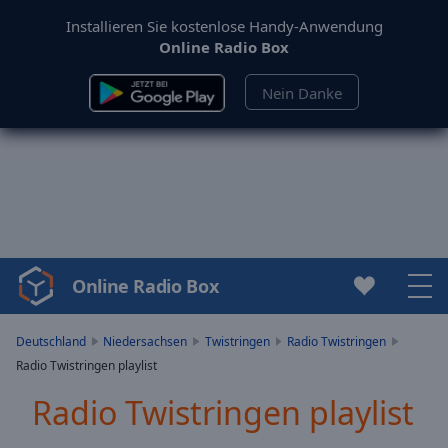
Installieren Sie kostenlose Handy-Anwendung
Online Radio Box
Nein Danke
Online Radio Box
Video
Player
is
Deutschland
Niedersachsen
Twistringen
Radio Twistringen
loading.
Radio Twistringen playlist
Play
Video
Radio Twistringen playlist
Play
Skip