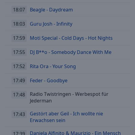
Playback
18:07
Beagle - Daydream
Rate
Chapters
18:03
Guru Josh - Infinity
Chapters
17:59
Moti Special - Cold Days - Hot Nights
Descriptions
17:55
DJ B**o - Somebody Dance With Me
descriptions
off
,
17:52
Rita Ora - Your Song
selected
17:49
Feder - Goodbye
Subtitles
subtitles
Radio Twistringen - Werbespot für
17:48
settings
,
Jederman
opens
subtitles
Gestört aber Geil - Ich wollte nie
17:43
settings
Erwachsen sein
dialog
subtitles
Daniela Alfinito & Maurizio - Ein Mensch
17:39