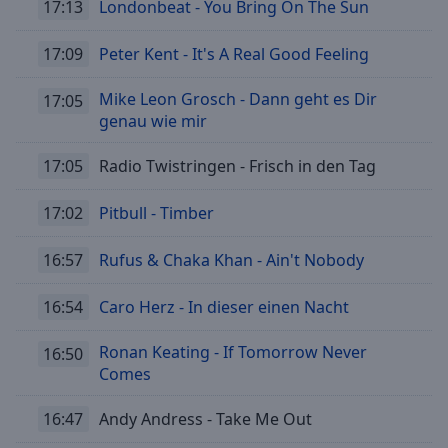
17:13
Londonbeat - You Bring On The Sun
cancel
and
17:09
Peter Kent - It's A Real Good Feeling
close
the
Mike Leon Grosch - Dann geht es Dir
17:05
window.
genau wie mir
Text
17:05
Radio Twistringen - Frisch in den Tag
Color
17:02
Pitbull - Timber
Opacity
16:57
Rufus & Chaka Khan - Ain't Nobody
Text
16:54
Caro Herz - In dieser einen Nacht
Background
Color
Ronan Keating - If Tomorrow Never
16:50
Comes
Opacity
16:47
Andy Andress - Take Me Out