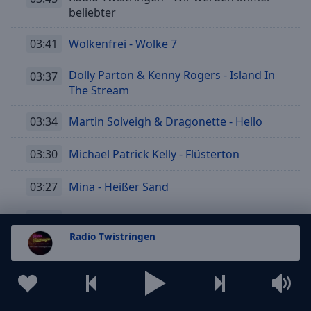
beliebter
03:41
Wolkenfrei - Wolke 7
Dolly Parton & Kenny Rogers - Island In
03:37
The Stream
03:34
Martin Solveigh & Dragonette - Hello
03:30
Michael Patrick Kelly - Flüsterton
03:27
Mina - Heißer Sand
03:24
laut.fm - Nachrichten & Wetter
Radio Twistringen
03:20
Gestort Aber Geil - Wohin Willst Du
03:18
Phil Collins - You Cant Hurry Love