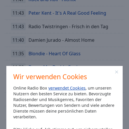
11:43
Peter Kent - It's A Real Good Feeling
11:43
Radio Twistringen - Frisch in den Tag
11:40
Damien Jurado - Almost Home
11:35
Blondie - Heart Of Glass
11:32
Boney M. - Daddy Cool
Wir verwenden Cookies
Tina Turner - What's Love Got To Do With
11:28
It
Online Radio Box
verwendet Cookies
, um unseren
Nutzern den besten Service zu bieten. Bevorzugte
11:25
Meghan Trainor - All About That Bass
Radiosender und Musikgenres, Favoriten der
Nutzer, Bewertungen von Sendern und viele andere
Dienste müssen deine persönlichen Daten
11:21
New Order - Blue Monday 88
verarbeiten.
11:20
Fahrzeug Service Landwehr - Werbung