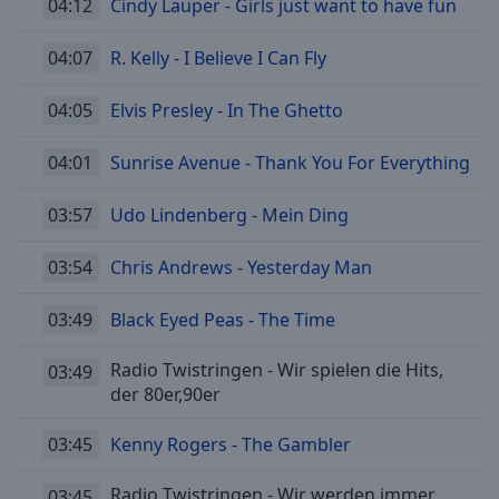
04:12
Cindy Lauper - Girls just want to have fun
04:07
R. Kelly - I Believe I Can Fly
04:05
Elvis Presley - In The Ghetto
04:01
Sunrise Avenue - Thank You For Everything
03:57
Udo Lindenberg - Mein Ding
03:54
Chris Andrews - Yesterday Man
03:49
Black Eyed Peas - The Time
Radio Twistringen - Wir spielen die Hits,
03:49
der 80er,90er
03:45
Kenny Rogers - The Gambler
Radio Twistringen - Wir werden immer
03:45