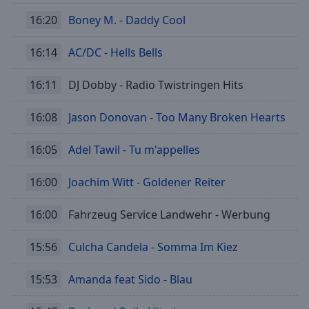
Reset
Done
16:20
Boney M. - Daddy Cool
Close
Modal
16:14
AC/DC - Hells Bells
Dialog
End
of
16:11
DJ Dobby - Radio Twistringen Hits
dialog
window.
16:08
Jason Donovan - Too Many Broken Hearts
16:05
Adel Tawil - Tu m'appelles
16:00
Joachim Witt - Goldener Reiter
16:00
Fahrzeug Service Landwehr - Werbung
15:56
Culcha Candela - Somma Im Kiez
15:53
Amanda feat Sido - Blau