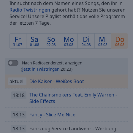
Ihr sucht nach dem Namen eines Songs, den ihr in
Backward
Radio Twistringen
gehört habt? Nutzen Sie unseren
Skip
Forward
Service! Unsere Playlist enthält das volle Programm
Mute
der letzten 7 Tage.
Current
Time
0:00
Fr
Sa
So
Mo
Di
Mi
Do
/
31.07
01.08
02.08
03.08
04.08
05.08
06.08
Duration
-:-
Loaded
:
0.00%
Nach Radiosenderzeit anzeigen
Stream
(
jetzt in Twistringen
20:23)
Type
LIVE
aktuell
Die Kaiser - Weißes Boot
Seek to
live,
currently
The Chainsmokers Feat. Emily Warren -
behind
18:18
live
LIVE
Side Effects
Remaining
Time
-
18:13
Fancy - Slice Me Nice
-:-
18:13
Fahrzeug Service Landwehr - Werbung
1x