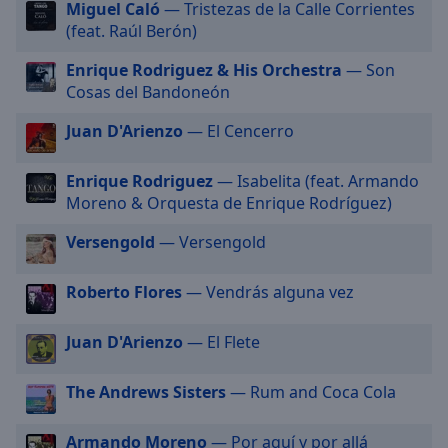
Miguel Caló
— Tristezas de la Calle Corrientes
off
,
(feat. Raúl Berón)
selected
Enrique Rodriguez & His Orchestra
— Son
Audio
Cosas del Bandoneón
Track
Juan D'Arienzo
— El Cencerro
Picture-
in-
Picture
Enrique Rodriguez
— Isabelita (feat. Armando
Fullscreen
This
Moreno & Orquesta de Enrique Rodríguez)
is
Versengold
— Versengold
a
modal
window.
Roberto Flores
— Vendrás alguna vez
Beginning
Juan D'Arienzo
— El Flete
of
dialog
The Andrews Sisters
— Rum and Coca Cola
window.
Escape
Armando Moreno
— Por aquí y por allá
will