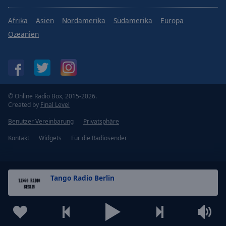
Afrika
Asien
Nordamerika
Südamerika
Europa
Ozeanien
© Online Radio Box, 2015-2026.
Created by
Final Level
Benutzer Vereinbarung
Privatsphäre
Kontakt
Widgets
Für die Radiosender
Tango Radio Berlin