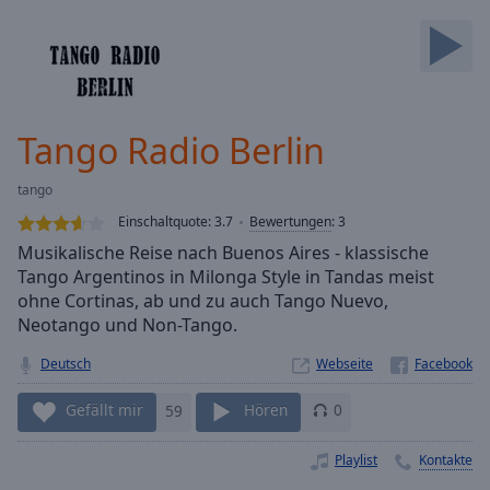
Backward
Skip
Forward
Mute
Current
Time
0:00
Tango Radio Berlin
/
Duration
-:-
tango
Loaded
:
0.00%
Einschaltquote:
3.7
Bewertungen
:
3
Stream
Musikalische Reise nach Buenos Aires - klassische
Type
LIVE
Tango Argentinos in Milonga Style in Tandas meist
Seek to
ohne Cortinas, ab und zu auch Tango Nuevo,
live,
Neotango und Non-Tango.
currently
behind
live
LIVE
Deutsch
Webseite
Remaining
Time
-
Gefällt mir
59
Hören
0
-:-
Playlist
Kontakte
1x