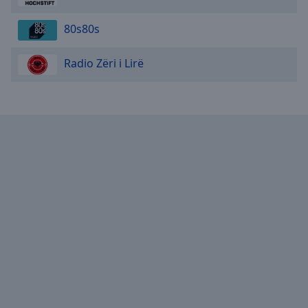
80s80s
Radio Zëri i Lirë