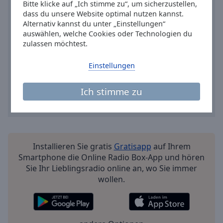
Reset
Bitte klicke auf „Ich stimme zu“, um sicherzustellen,
Done
dass du unsere Website optimal nutzen kannst.
Alternativ kannst du unter „Einstellungen“
Close
Modal
auswählen, welche Cookies oder Technologien du
Dialog
zulassen möchtest.
End
of
Einstellungen
dialog
window.
Ich stimme zu
Installieren Sie gratis
Gratisapp
auf Ihrem
Smartphone die Online Radio Box-App und hören
Sie Ihr Lieblingsradio online an, wo Sie immer
wollen.