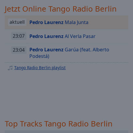
Playback
Jetzt Online Tango Radio Berlin
Rate
Chapters
aktuell
Pedro Laurenz
Mala Junta
Chapters
23:07
Pedro Laurenz
Al Verla Pasar
Descriptions
Pedro Laurenz
Garúa (feat. Alberto
23:04
descriptions
Podestá)
off
,
Tango Radio Berlin playlist
selected
Subtitles
subtitles
settings
,
opens
subtitles
settings
Top Tracks Tango Radio Berlin
dialog
subtitles