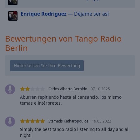
cancel
and
Enrique Rodriguez
— Déjame ser así
close
the
window.
Bewertungen von Tango Radio
Berlin
Text
Color
Opacity
Carlos Alberto Beroldo
07.10.2025
Text
Aburren repitiendo hasta el cansancio, los mismo
Background
temas e intérpretes.
Color
Stamatis Katharopoulos
19.03.2022
Opacity
Simply the best tango radio listening to all day and all
night!