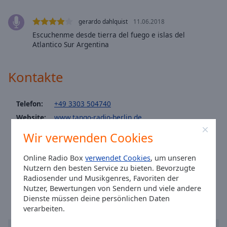
Caption
Area
gerardo dahlquist
11.06.2018
Background
Escuchenme desde tierra del fuego e islas del
Color
Atlantico Sur Argentina
Opacity
Kontakte
Font
Telefon:
+49 3303 504740
Size
Website:
www.tango-radio-berlin.de
Email:
tj-sam@tango-radio-berlin.de
Text
Wir verwenden Cookies
Facebook:
@TangoRadioBerlin
Edge
Style
Online Radio Box
verwendet Cookies
, um unseren
Email: tango-radio-berlin@ist-einmalig.de
Nutzern den besten Service zu bieten. Bevorzugte
Ortszeit in Berlin
:
01:11
,
08.07.2026
Radiosender und Musikgenres, Favoriten der
Font
Nutzer, Bewertungen von Sendern und viele andere
Family
Dienste müssen deine persönlichen Daten
verarbeiten.