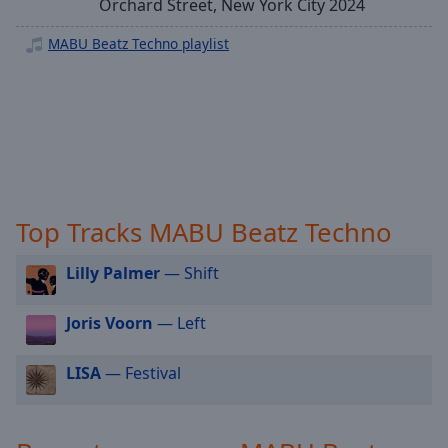
Orchard Street, New York City 2024
off
,
selected
MABU Beatz Techno playlist
Audio
Track
Picture-
in-
Picture
Fullscreen
This
is
Top Tracks MABU Beatz Techno
a
modal
Lilly Palmer
— Shift
window.
Joris Voorn
— Left
Beginning
of
LISA
— Festival
dialog
window.
Escape
will