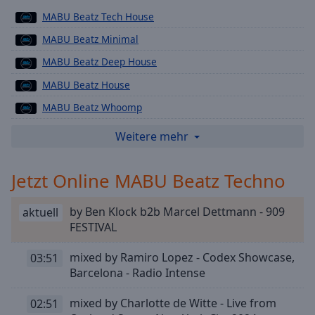
Playback
MABU Beatz Tech House
Rate
MABU Beatz Minimal
Chapters
MABU Beatz Deep House
Chapters
MABU Beatz House
Descriptions
MABU Beatz Whoomp
descriptions
MABU Beatz Dub techno
Weitere mehr
off
,
MABU Beatz Tropical
selected
Jetzt Online MABU Beatz Techno
MABU Beatz Radio Deep Mix
Subtitles
MABU Beatz Radio Hard Techno
by Ben Klock b2b Marcel Dettmann - 909
aktuell
subtitles
MABU Beatz Reggae
FESTIVAL
settings
,
BunkerTV
opens
mixed by Ramiro Lopez - Codex Showcase,
03:51
subtitles
Barcelona - Radio Intense
settings
dialog
mixed by Charlotte de Witte - Live from
02:51
subtitles