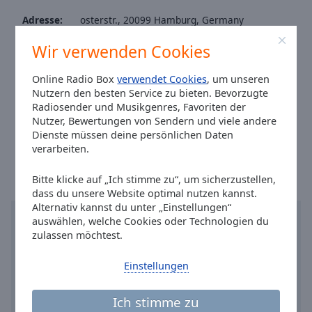
Caption
Area
Adresse:
osterstr., 20099 Hamburg, Germany
Background
Website:
mabu-beatz-radio.com
Wir verwenden Cookies
Color
Email:
info@mabu-beatz-radio.com
Facebook:
@mabubeatzradio
Online Radio Box
verwendet Cookies
, um unseren
Opacity
Nutzern den besten Service zu bieten. Bevorzugte
Instagram:
@mabu_beatz_radio
Radiosender und Musikgenres, Favoriten der
Youtube:
@featured
Nutzer, Bewertungen von Sendern und viele andere
Font
Dienste müssen deine persönlichen Daten
Ortszeit in Hamburg
:
08:48
,
08.07.2026
Size
verarbeiten.
Bitte klicke auf „Ich stimme zu“, um sicherzustellen,
Text
dass du unsere Website optimal nutzen kannst.
Edge
Alternativ kannst du unter „Einstellungen“
Style
auswählen, welche Cookies oder Technologien du
zulassen möchtest.
Font
Einstellungen
Family
Ich stimme zu