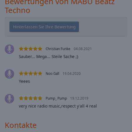
Bewertungen von MABU Beatz
cancel
Techno
and
close
the
window.
Text
Christian Funke
04.08.2021
Color
Sauber... Mega... Steile Sache ;)
Opacity
Noo Gall
19.04.2020
Yeees
Text
Background
Color
Pump_ Pump
19.12.2019
very nice radio music,respect y'all 4 real
Opacity
Kontakte