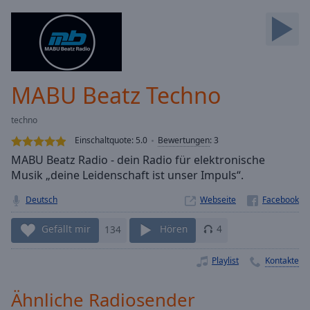
Backward
Skip
Forward
Mute
Current
Time
0:00
MABU Beatz Techno
/
Duration
-:-
techno
Loaded
:
0.00%
Einschaltquote:
5.0
Bewertungen
:
3
Stream
MABU Beatz Radio - dein Radio für elektronische
Type
LIVE
Musik „deine Leidenschaft ist unser Impuls“.
Seek to
live,
Deutsch
Webseite
currently
behind
Gefällt mir
134
Hören
4
live
LIVE
Remaining
Time
-
Playlist
Kontakte
-:-
Ähnliche Radiosender
1x