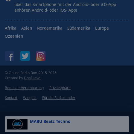
über das Smartphone mit der Android- oder iOS-App
anhören
Android-
oder
iOS-
App!
Afrika
Asien
Nordamerika
Südamerika
Europa
Ozeanien
© Online Radio Box, 2015-2026.
Created by
Final Level
Benutzer Vereinbarung
Privatsphäre
Kontakt
Widgets
Für die Radiosender
MABU Beatz Techno