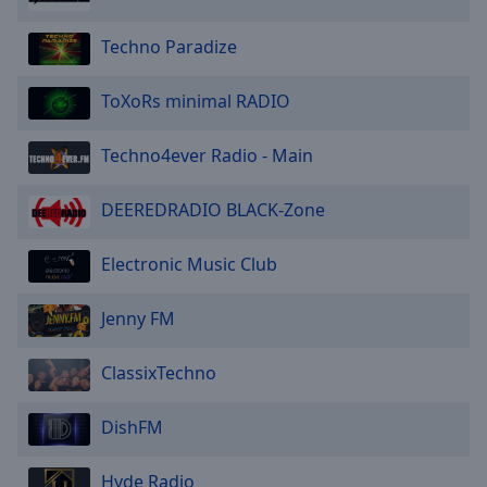
Techno Paradize
ToXoRs minimal RADIO
Techno4ever Radio - Main
DEEREDRADIO BLACK-Zone
Electronic Music Club
Jenny FM
ClassixTechno
DishFM
Hyde Radio