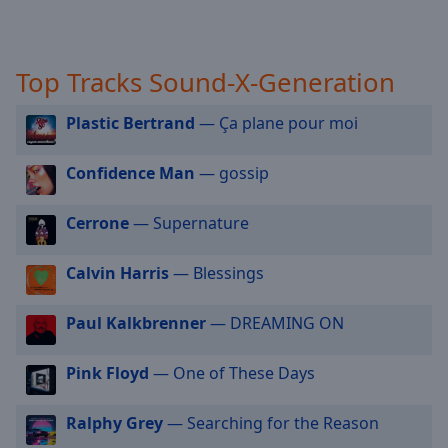
off
,
selected
Top Tracks Sound-X-Generation
Audio
Track
Plastic Bertrand
— Ça plane pour moi
Picture-
in-
Picture
Confidence Man
— gossip
Fullscreen
This
Cerrone
— Supernature
is
a
modal
Calvin Harris
— Blessings
window.
Paul Kalkbrenner
— DREAMING ON
Beginning
of
Pink Floyd
— One of These Days
dialog
window.
Ralphy Grey
— Searching for the Reason
Escape
will