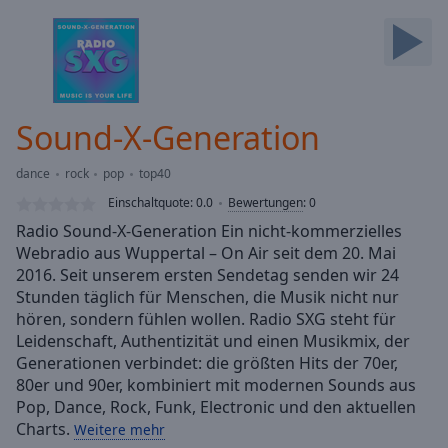
Backward
Skip
Forward
Mute
Current
Time
0:00
Sound-X-Generation
/
Duration
-:-
dance
rock
pop
top40
Loaded
:
0.00%
Einschaltquote:
0.0
Bewertungen
:
0
Stream
Radio Sound-X-Generation Ein nicht-kommerzielles
Type
LIVE
Webradio aus Wuppertal – On Air seit dem 20. Mai
Seek to
2016. Seit unserem ersten Sendetag senden wir 24
live,
Stunden täglich für Menschen, die Musik nicht nur
currently
hören, sondern fühlen wollen. Radio SXG steht für
behind
live
LIVE
Leidenschaft, Authentizität und einen Musikmix, der
Remaining
Generationen verbindet: die größten Hits der 70er,
Time
-
80er und 90er, kombiniert mit modernen Sounds aus
-:-
Pop, Dance, Rock, Funk, Electronic und den aktuellen
Charts.
Weitere mehr
1x