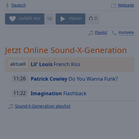
Deutsch
Webseite
Playback
Rate
Gefällt mir
10
Hören
0
Chapters
Playlist
Kontakte
Chapters
Descriptions
Jetzt Online Sound-X-Generation
descriptions
aktuell
Lil' Louis
French Kiss
off
,
selected
11:26
Patrick Cowley
Do You Wanna Funk?
Subtitles
11:22
Imagination
Flashback
subtitles
settings
,
Sound-X-Generation playlist
opens
subtitles
settings
dialog
subtitles