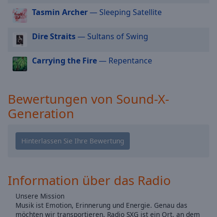
cancel
Tasmin Archer
— Sleeping Satellite
and
close
Dire Straits
— Sultans of Swing
the
window.
Carrying the Fire
— Repentance
Text
Color
Bewertungen von Sound-X-
Generation
Opacity
Text
Background
Color
Information über das Radio
Opacity
Unsere Mission
Musik ist Emotion, Erinnerung und Energie. Genau das
möchten wir transportieren. Radio SXG ist ein Ort, an dem