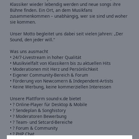
Caption
Klassiker wieder lebendig werden und neue songs ihre
Area
Bühne finden. Ein Ort, an dem Musikfans
Background
zusammenkommen – unabhängig, wer sie sind und woher
Color
sie kommen.
Unser Motto begleitet uns dabei seit vielen Jahren: „Der
Opacity
Sound, den jeder will.“
Was uns ausmacht
• 24/7-Livestream in hoher Qualität
Font
• Musikvielfalt von Klassikern bis zu aktuellen Hits
Size
• Moderationen mit Herz und Persönlichkeit
• Eigener Community-Bereich & Forum
• Förderung von Newcomern & Independent-Artists
Text
• Keine Werbung, keine kommerziellen Interessen
Edge
Style
Unsere Plattform sound-x.de bietet
• ? Online-Player für Desktop & Mobile
• ? Sendeplan & Songhistory
Font
• ?️ Moderatoren Bewerbung
Family
• ? Team- und Setcard-Bereiche
• ? Forum & Community
• ? PHP Chat