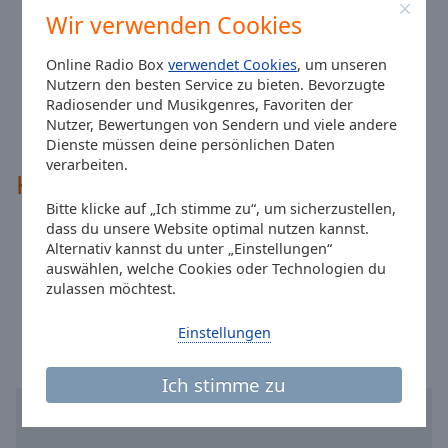
Reset
Wir verwenden Cookies
Warum Radio SXG?
Done
Weil wir Musik leben. Weil wir Radio lieben. Weil wir jeden
Close
Tag für unsere Hörer da sind. Radio SXG ist mehr als ein
Modal
Online Radio Box
verwendet Cookies
, um unseren
Webradio – es ist eine Community, ein Treffpunkt, ein
Dialog
Nutzern den besten Service zu bieten. Bevorzugte
Gefühl.
End
Radiosender und Musikgenres, Favoriten der
of
Nutzer, Bewertungen von Sendern und viele andere
Seit 2016 On Air · 2026 SOUND-X-GENERATION · SXG
dialog
Dienste müssen deine persönlichen Daten
window.
verarbeiten.
Kontakte
Bitte klicke auf „Ich stimme zu“, um sicherzustellen,
dass du unsere Website optimal nutzen kannst.
Website:
sound-x.de
Alternativ kannst du unter „Einstellungen“
Email:
frank.kleebach@sound-x.de
auswählen, welche Cookies oder Technologien du
zulassen möchtest.
Ortszeit in Wuppertal
:
13:43
,
08.08.2026
Einstellungen
Ich stimme zu