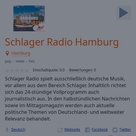
Backward
Skip
Forward
Mute
Current
Time
0:00
Schlager Radio Hamburg
/
Duration
-:-
Hamburg
Loaded
:
0.00%
pop
news
hits
Stream
Einschaltquote:
0.0
Bewertungen
:
0
Type
LIVE
Schlager Radio spielt ausschließlich deutsche Musik,
Seek to
vor allem aus dem Bereich Schlager. Inhaltlich richtet
live,
sich das 24-stündige Vollprogramm auch
currently
behind
journalistisch aus. In den halbstündlichen Nachrichten
live
LIVE
sowie im Mittagsmagazin werden auch aktuelle
Remaining
politische Themen von Deutschland- und weltweiter
Time
-
Relevanz behandelt.
-:-
Deutsch
Webseite
1x