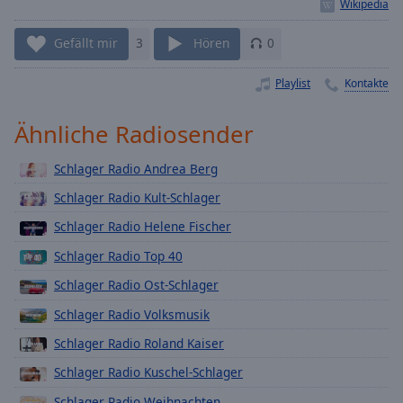
Playback
Rate
Gefällt mir
3
Hören
0
Chapters
Playlist
Kontakte
Chapters
Ähnliche Radiosender
Descriptions
descriptions
Schlager Radio Andrea Berg
off
,
Schlager Radio Kult-Schlager
selected
Schlager Radio Helene Fischer
Subtitles
Schlager Radio Top 40
subtitles
Schlager Radio Ost-Schlager
settings
,
opens
Schlager Radio Volksmusik
subtitles
Schlager Radio Roland Kaiser
settings
Schlager Radio Kuschel-Schlager
dialog
subtitles
Schlager Radio Weihnachten