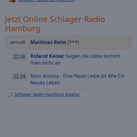
off
,
selected
Jetzt Online Schlager Radio
Audio
Hamburg
Track
Picture-
aktuell
Matthias Reim
I***t
in-
Picture
Roland Kaiser
Gegen die Liebe kommt
Fullscreen
22:28
This
man nicht an
is
a
Ross Antony - Eine Neue Liebe Ist Wie Ein
22:24
modal
Neues Leben
window.
Schlager Radio Hamburg playlist
Beginning
of
dialog
window.
Escape
will