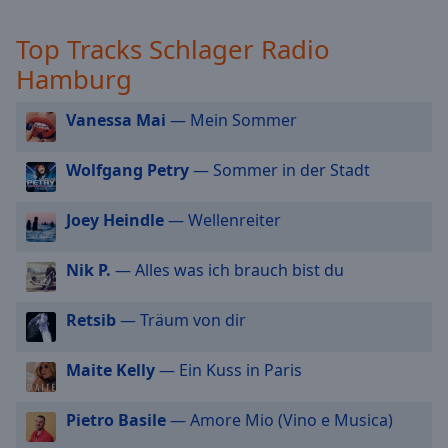
cancel
and
Top Tracks Schlager Radio
close
Hamburg
the
window.
Vanessa Mai
— Mein Sommer
Text
Wolfgang Petry
— Sommer in der Stadt
Color
Joey Heindle
— Wellenreiter
Opacity
Nik P.
— Alles was ich brauch bist du
Text
Background
Retsib
— Träum von dir
Color
Maite Kelly
— Ein Kuss in Paris
Opacity
Pietro Basile
— Amore Mio (Vino e Musica)