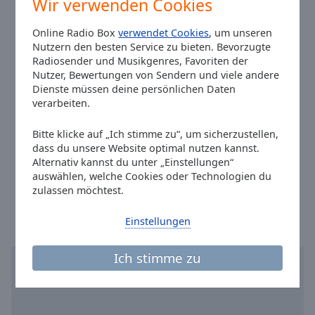
Wir verwenden Cookies
Reset
Telefon:
+49 30 28445542
Done
Online Radio Box
verwendet Cookies
, um unseren
Close
Website:
www.schlagerradio.de
Modal
Nutzern den besten Service zu bieten. Bevorzugte
Email:
service@schlagerradio.de
Dialog
Radiosender und Musikgenres, Favoriten der
End
Facebook:
@SchlagerRadio
Nutzer, Bewertungen von Sendern und viele andere
of
Dienste müssen deine persönlichen Daten
Twitter:
@SchlagerRadio
dialog
verarbeiten.
Instagram:
@schlager.radio
window.
Youtube:
@featured
Bitte klicke auf „Ich stimme zu“, um sicherzustellen,
dass du unsere Website optimal nutzen kannst.
Hörertelefon: 08000 79 89 99
Alternativ kannst du unter „Einstellungen“
Fax: 030 - 28 44 55 33
auswählen, welche Cookies oder Technologien du
Ortszeit in Hamburg
:
00:32
,
08.08.2026
zulassen möchtest.
Einstellungen
Ich stimme zu