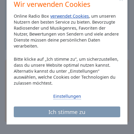
Caption
Wir verwenden Cookies
Area
Background
Online Radio Box
verwendet Cookies
, um unseren
Color
Nutzern den besten Service zu bieten. Bevorzugte
Radiosender und Musikgenres, Favoriten der
Nutzer, Bewertungen von Sendern und viele andere
Opacity
Dienste müssen deine persönlichen Daten
verarbeiten.
Font
Bitte klicke auf „Ich stimme zu“, um sicherzustellen,
Size
dass du unsere Website optimal nutzen kannst.
Installieren Sie gratis
Gratisapp
auf Ihrem
Alternativ kannst du unter „Einstellungen“
Smartphone die Online Radio Box-App und hören
auswählen, welche Cookies oder Technologien du
Text
Sie Ihr Lieblingsradio online an, wo Sie immer
zulassen möchtest.
Edge
wollen.
Style
Einstellungen
Font
Ich stimme zu
andere Optionen
Family