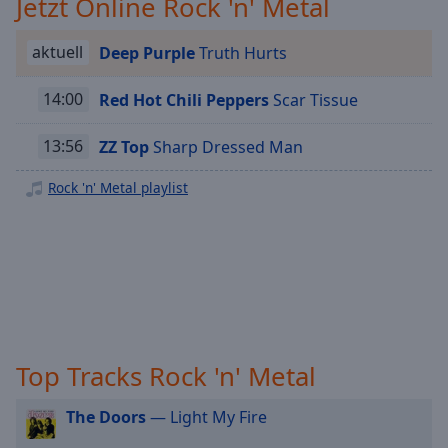
Jetzt Online Rock 'n' Metal
Playback
Rate
aktuell
Deep Purple
Truth Hurts
Chapters
14:00
Red Hot Chili Peppers
Scar Tissue
Chapters
13:56
ZZ Top
Sharp Dressed Man
Descriptions
descriptions
Rock 'n' Metal playlist
off
,
selected
Subtitles
subtitles
settings
,
opens
Top Tracks Rock 'n' Metal
subtitles
settings
dialog
The Doors
— Light My Fire
subtitles