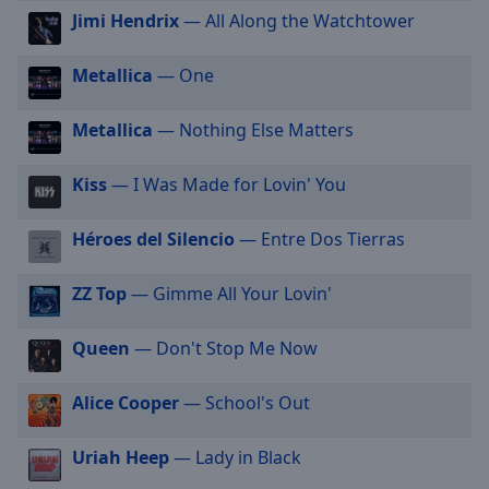
off
,
Jimi Hendrix
— All Along the Watchtower
selected
Metallica
— One
Audio
Track
Metallica
— Nothing Else Matters
Picture-
in-
Picture
Kiss
— I Was Made for Lovin' You
Fullscreen
This
Héroes del Silencio
— Entre Dos Tierras
is
a
modal
ZZ Top
— Gimme All Your Lovin'
window.
Queen
— Don't Stop Me Now
Beginning
of
Alice Cooper
— School's Out
dialog
window.
Uriah Heep
— Lady in Black
Escape
will