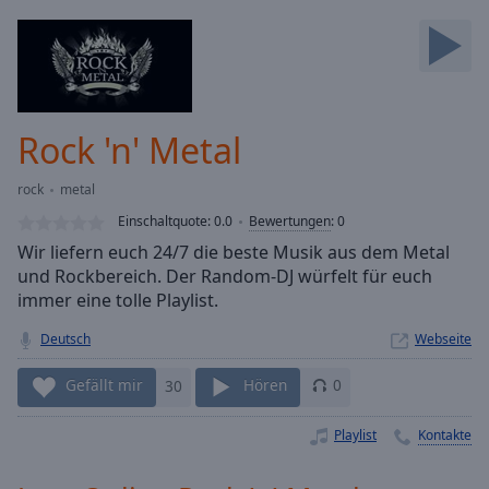
Backward
Skip
Forward
Mute
Current
Time
0:00
Rock 'n' Metal
/
Duration
-:-
rock
metal
Loaded
:
0.00%
Einschaltquote:
0.0
Bewertungen
:
0
Stream
Wir liefern euch 24/7 die beste Musik aus dem Metal
Type
LIVE
und Rockbereich. Der Random-DJ würfelt für euch
Seek to
immer eine tolle Playlist.
live,
currently
Deutsch
Webseite
behind
live
LIVE
Remaining
Gefällt mir
30
Hören
0
Time
-
-:-
Playlist
Kontakte
1x