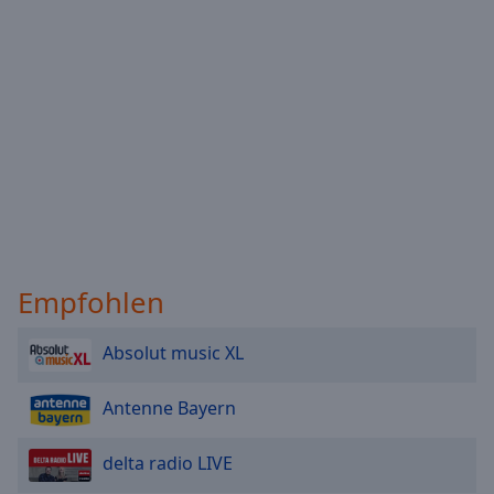
Reset
Done
Close
Modal
Dialog
End
of
dialog
window.
Empfohlen
Absolut music XL
Antenne Bayern
delta radio LIVE