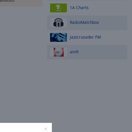
1A Charts
RadioMatchbox
Jazzcrusader FM
amR