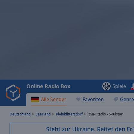
Video
Player
is
loading.
Play
Video
Online Radio Box
Spiele
Play
Skip
Alle Sender
Favoriten
Genre
Backward
Skip
Forward
Deutschland
Saarland
Kleinblittersdorf
RMN Radio - Soulstar
Mute
Current
Steht zur Ukraine. Rettet den Fr
Time
0:00