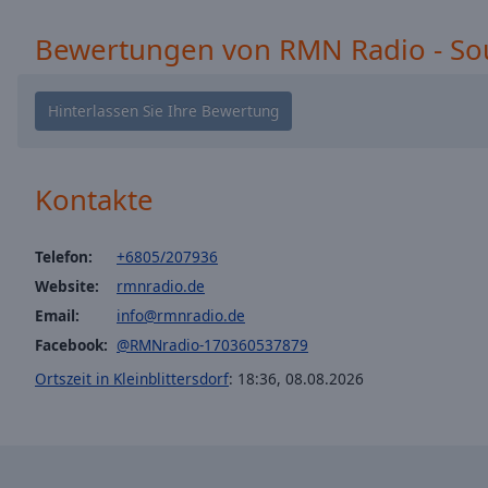
window.
Bewertungen von RMN Radio - Sou
Text
Color
Opacity
Kontakte
Text
Background
Color
Telefon:
+6805/207936
Website:
rmnradio.de
Opacity
Email:
info@rmnradio.de
Facebook:
@RMNradio-170360537879
Caption
Ortszeit in Kleinblittersdorf
:
18:36
,
08.08.2026
Area
Background
Color