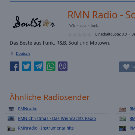
/
Duration
-:-
RMN Radio - So
Loaded
:
0.00%
r'n'b
soul
funk
0:00
Einschaltquote:
0.0
B
Stream
Type
Das Beste aus Funk, R&B, Soul und Motown.
LIVE
Seek to
Deutsch
live,
currently
behind
G
live
LIVE
Remaining
Time
-
-:-
Ähnliche Radiosender
1x
RMNradio
RM
Playback
Rate
RMN Christmas - Das Weihnachts Radio
RM
Chapters
RMNradio - Instrumentalhits
RM