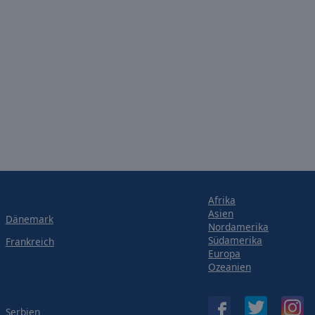
Afrika
Asien
Dänemark
Nordamerika
Südamerika
Frankreich
Europa
Ozeanien
Serbien