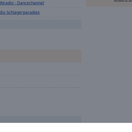
Nradio - Dancechannel
dio Schlagerparadies
sterday FM