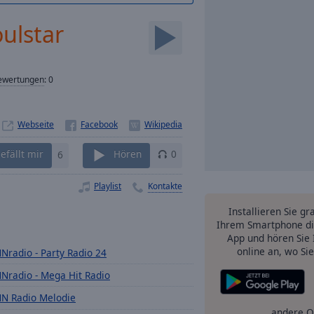
ulstar
ewertungen
:
0
Webseite
efällt mir
6
Hören
0
Playlist
Kontakte
Installieren Sie gr
Ihrem Smartphone di
App und hören Sie 
online an, wo Si
Nradio - Party Radio 24
Nradio - Mega Hit Radio
N Radio Melodie
andere O