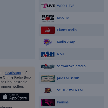
WDR 1LIVE
KISS FM
Planet Radio
Radio 2Day
R.SH
Schwarzwaldradio
atis
Gratisapp
auf
e Online Radio Box-
JAM FM Berlin
Ihr Lieblingsradio
e immer wollen.
SOULPOWER FM
Pauline
ptionen