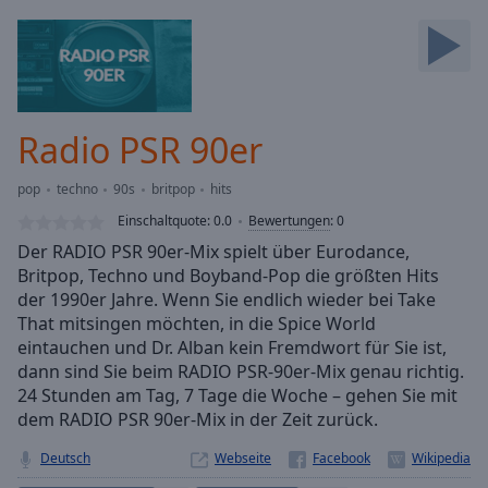
Backward
Skip
Forward
Mute
Current
Time
0:00
Radio PSR 90er
/
Duration
-:-
pop
techno
90s
britpop
hits
Loaded
:
0.00%
Einschaltquote:
0.0
Bewertungen
:
0
Stream
Der RADIO PSR 90er-Mix spielt über Eurodance,
Type
LIVE
Britpop, Techno und Boyband-Pop die größten Hits
Seek to
der 1990er Jahre. Wenn Sie endlich wieder bei Take
live,
That mitsingen möchten, in die Spice World
currently
eintauchen und Dr. Alban kein Fremdwort für Sie ist,
behind
live
LIVE
dann sind Sie beim RADIO PSR-90er-Mix genau richtig.
Remaining
24 Stunden am Tag, 7 Tage die Woche – gehen Sie mit
Time
-
dem RADIO PSR 90er-Mix in der Zeit zurück.
-:-
Deutsch
Webseite
1x