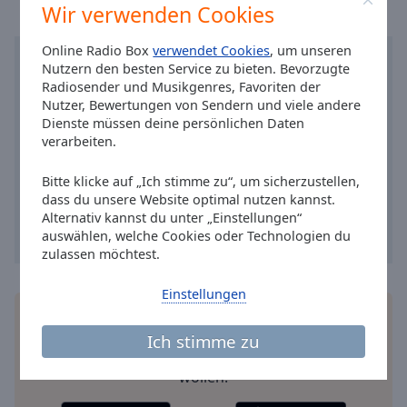
Reset
Wir verwenden Cookies
Done
Close
Online Radio Box
verwendet Cookies
, um unseren
Modal
Nutzern den besten Service zu bieten. Bevorzugte
Dialog
Radiosender und Musikgenres, Favoriten der
End
Nutzer, Bewertungen von Sendern und viele andere
of
Dienste müssen deine persönlichen Daten
dialog
verarbeiten.
window.
Bitte klicke auf „Ich stimme zu“, um sicherzustellen,
dass du unsere Website optimal nutzen kannst.
Alternativ kannst du unter „Einstellungen“
auswählen, welche Cookies oder Technologien du
zulassen möchtest.
Einstellungen
Installieren Sie gratis
Gratisapp
auf Ihrem
Smartphone die Online Radio Box-App und hören
Ich stimme zu
Sie Ihr Lieblingsradio online an, wo Sie immer
wollen.