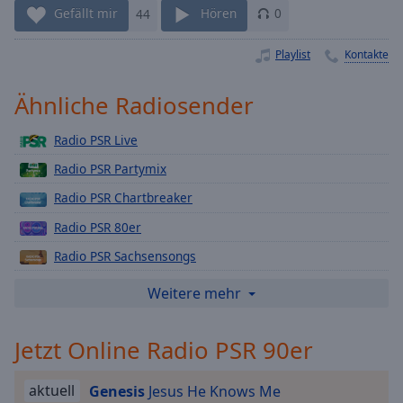
Gefällt mir
44
Hören
0
Playback
Rate
Playlist
Kontakte
Chapters
Chapters
Ähnliche Radiosender
Descriptions
Radio PSR Live
descriptions
Radio PSR Partymix
off
,
Radio PSR Chartbreaker
selected
Radio PSR 80er
Subtitles
Radio PSR Sachsensongs
subtitles
Radio PSR Sommerhits
Weitere mehr
settings
,
opens
Radio PSR Weihnachts-Superhits
subtitles
Jetzt Online Radio PSR 90er
Radio PSR Sinnlos-Telefon
settings
Radio PSR Deutschpop Nonstop
dialog
aktuell
Genesis
Jesus He Knows Me
subtitles
Radio PSR Relax