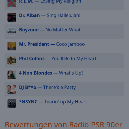
R.E.M.
— Losing My Religion
cancel
and
Dr. Alban
— Sing Hallelujah!
close
the
Boyzone
— No Matter What
window.
Mr. President
— Coco Jamboo
Text
Color
Phil Collins
— You'll Be In My Heart
Opacity
4 Non Blondes
— What's Up?
Text
DJ B**o
— There's a Party
Background
Color
*NSYNC
— Tearin' up My Heart
Opacity
Bewertungen von Radio PSR 90er