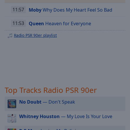
off
,
Radio PSR Supermix nonstop
11:57
Moby
Why Does My Heart Feel So Bad
selected
Radio PSR Gute Laune Hits
Audio
11:53
Queen
Heaven for Everyone
Track
Radio PSR 90er playlist
Picture-
in-
Picture
Fullscreen
This
is
a
modal
window.
Top Tracks Radio PSR 90er
Beginning
No Doubt
— Don't Speak
of
dialog
Whitney Houston
— My Love Is Your Love
window.
Escape
will