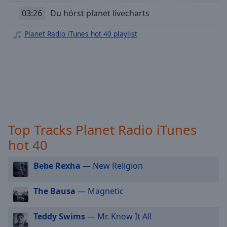
off
,
planet ed sheeran & friends
03:26
Du hörst planet livecharts
selected
Planet Drake Radio
Planet Radio iTunes hot 40 playlist
Audio
planet dua lipa & friends
Track
planet david guetta & friends
Picture-
planet coldplay & friends
in-
Picture
planet taylor swift & friends
Fullscreen
This
planet the weeknd & friends
is
planet justin bieber & friends
a
Top Tracks Planet Radio iTunes
modal
planet beyonce & friends
hot 40
window.
planet harry styles & friends
Bebe Rexha
— New Religion
Beginning
planet radio plus weihnachten
of
Planet Radio Deutschrap Finest
The Bausa
— Magnetic
dialog
window.
Escape
Teddy Swims
— Mr. Know It All
will