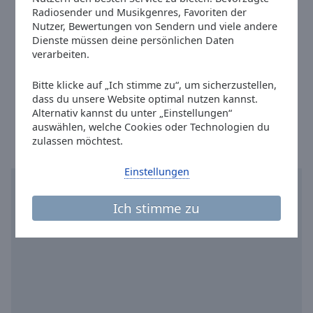
Reset
WhatsApp:
+01729783000
Radiosender und Musikgenres, Favoriten der
Done
Facebook:
@planetradio
Nutzer, Bewertungen von Sendern und viele andere
Close
Dienste müssen deine persönlichen Daten
Twitter:
@planetradiode
Modal
verarbeiten.
Dialog
Instagram:
@planetradio
End
Youtube:
@planetmoremusicradio
of
Bitte klicke auf „Ich stimme zu“, um sicherzustellen,
dialog
dass du unsere Website optimal nutzen kannst.
Ortszeit in Bad Vilbel
:
05:29
,
08.08.2026
Alternativ kannst du unter „Einstellungen“
window.
auswählen, welche Cookies oder Technologien du
zulassen möchtest.
Einstellungen
Ich stimme zu