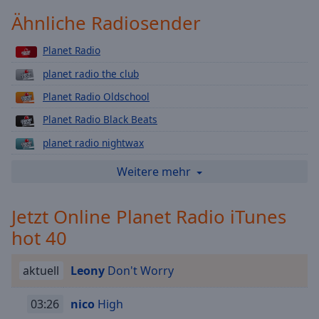
Playback
Ähnliche Radiosender
Rate
Planet Radio
Chapters
planet radio the club
Chapters
Planet Radio Oldschool
Descriptions
Planet Radio Black Beats
descriptions
planet radio nightwax
off
,
selected
planet radio plus fun
Weitere mehr
planet radio plus power
Subtitles
Jetzt Online Planet Radio iTunes
planet radio plus liebe
subtitles
hot 40
settings
,
planet radio plus heartbreak
opens
planet radio livecharts
subtitles
aktuell
Leony
Don't Worry
settings
planet radio flashback friday
dialog
03:26
nico
High
planet radio early morning breaks
subtitles