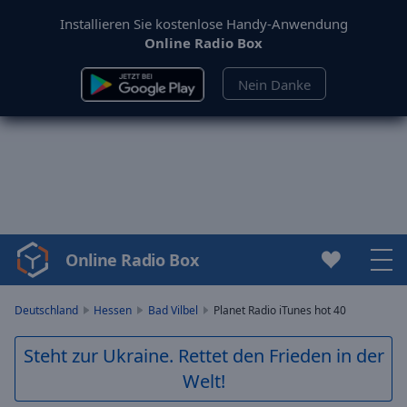
Installieren Sie kostenlose Handy-Anwendung
Online Radio Box
Nein Danke
Online Radio Box
Video
Player
is
Deutschland
Hessen
Bad Vilbel
Planet Radio iTunes hot 40
loading.
Play
Steht zur Ukraine. Rettet den Frieden in der
Video
Welt!
Play
Skip