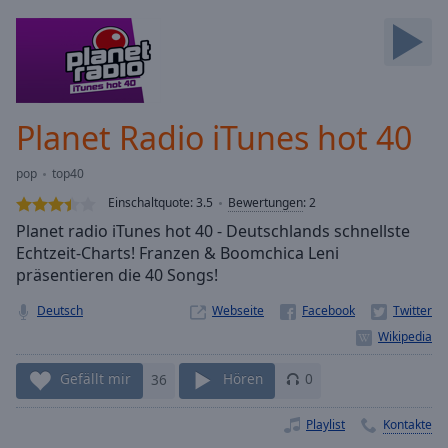
Backward
Skip
Forward
Mute
Current
Time
0:00
Planet Radio iTunes hot 40
/
Duration
-:-
pop
top40
Loaded
:
0.00%
Einschaltquote:
3.5
Bewertungen
:
2
Stream
Planet radio iTunes hot 40 - Deutschlands schnellste
Type
LIVE
Echtzeit-Charts! Franzen & Boomchica Leni
Seek to
präsentieren die 40 Songs!
live,
currently
Deutsch
Webseite
behind
live
LIVE
Remaining
Time
-
Gefällt mir
36
Hören
0
-:-
Playlist
Kontakte
1x