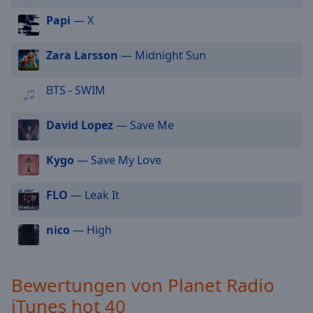
cancel
Papi
— X
and
close
Zara Larsson
— Midnight Sun
the
window.
BTS - SWIM
Text
Color
David Lopez
— Save Me
Kygo
— Save My Love
Opacity
FLO
— Leak It
Text
Background
nico
— High
Color
Opacity
Bewertungen von Planet Radio
iTunes hot 40