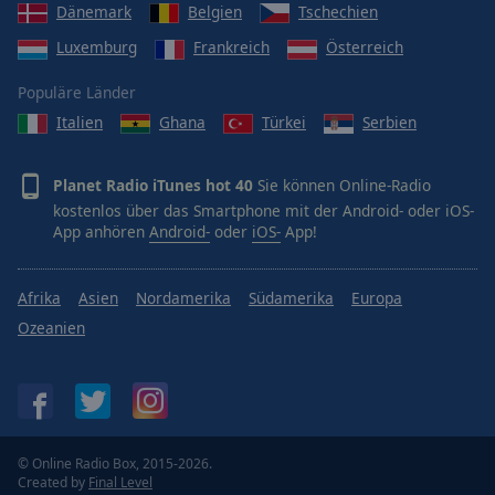
Dänemark
Belgien
Tschechien
Luxemburg
Frankreich
Österreich
Populäre Länder
Italien
Ghana
Türkei
Serbien
Planet Radio iTunes hot 40
Sie können Online-Radio
kostenlos über das Smartphone mit der Android- oder iOS-
App anhören
Android-
oder
iOS-
App!
Afrika
Asien
Nordamerika
Südamerika
Europa
Ozeanien
© Online Radio Box, 2015-2026.
Created by
Final Level