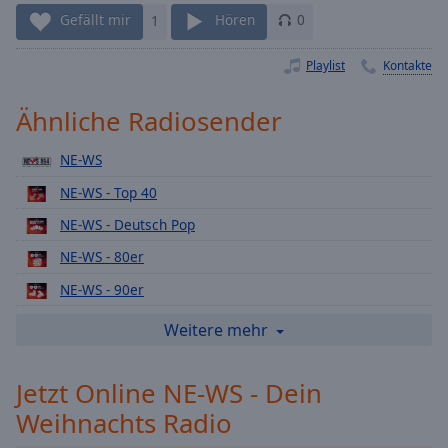
Playback
Gefällt mir
1
Hören
0
Rate
Playlist
Kontakte
Chapters
Chapters
Ähnliche Radiosender
Descriptions
NE-WS
descriptions
NE-WS - Top 40
off
,
NE-WS - Deutsch Pop
selected
NE-WS - 80er
Subtitles
NE-WS - 90er
subtitles
NE-WS - Rock
settings
,
Weitere mehr
opens
NE-WS - Urban
subtitles
Jetzt Online NE-WS - Dein
NE-WS - Love
settings
dialog
Weihnachts Radio
NE-WS - Schlager
subtitles