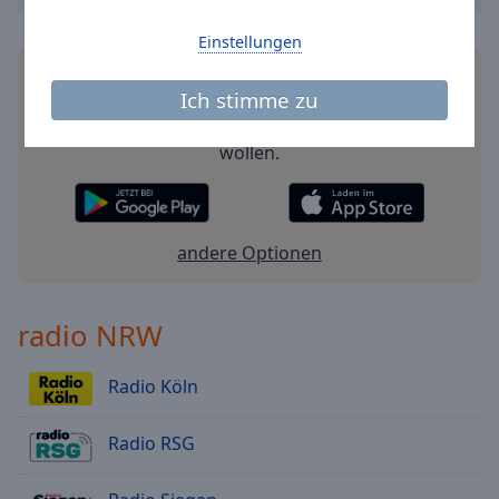
Einstellungen
Installieren Sie gratis
Gratisapp
auf Ihrem
Ich stimme zu
Smartphone die Online Radio Box-App und hören
Sie Ihr Lieblingsradio online an, wo Sie immer
wollen.
andere Optionen
radio NRW
Radio Köln
Radio RSG