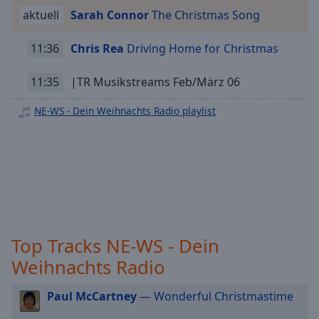
NE-WS - Lounge
off
,
aktuell
Sarah Connor
The Christmas Song
selected
NE-WS - 2000er
11:36
Chris Rea
Driving Home for Christmas
NE-WS - Karneval
Audio
Track
NE-WS - Oldie
11:35
|TR Musikstreams Feb/März 06
Picture-
NE-WS - Rock Classic
in-
NE-WS - Dein Weihnachts Radio playlist
Picture
NE-WS - Hip Hop
Fullscreen
NE-WS - New Country
This
is
NE-WS - Singer Songwriter
a
NE-WS - Dance
modal
window.
NE-WS - Sommer
Beginning
Top Tracks NE-WS - Dein
of
Weihnachts Radio
dialog
window.
Paul McCartney
— Wonderful Christmastime
Escape
will