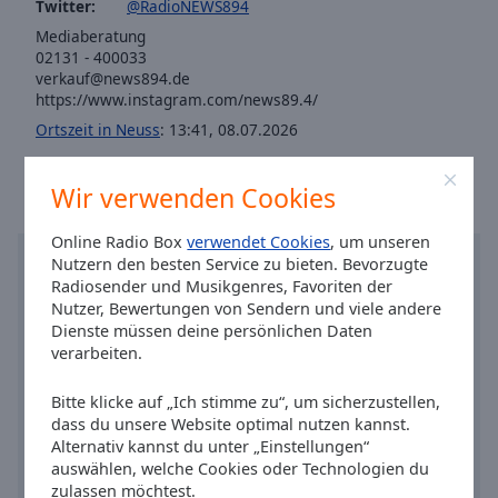
Reset
Twitter:
@RadioNEWS894
Done
Mediaberatung
Close
02131 - 400033
Modal
verkauf@news894.de
Dialog
https://www.instagram.com/news89.4/
End
Ortszeit in Neuss
:
13:41
,
08.07.2026
of
dialog
window.
Wir verwenden Cookies
Online Radio Box
verwendet Cookies
, um unseren
Nutzern den besten Service zu bieten. Bevorzugte
Radiosender und Musikgenres, Favoriten der
Nutzer, Bewertungen von Sendern und viele andere
Dienste müssen deine persönlichen Daten
verarbeiten.
Bitte klicke auf „Ich stimme zu“, um sicherzustellen,
dass du unsere Website optimal nutzen kannst.
Alternativ kannst du unter „Einstellungen“
auswählen, welche Cookies oder Technologien du
zulassen möchtest.