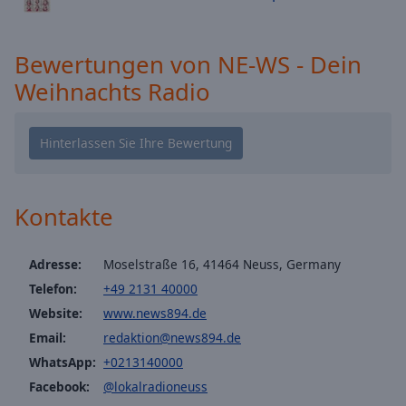
Caption
Area
Background
Bewertungen von NE-WS - Dein
Color
Weihnachts Radio
Opacity
Font
Size
Kontakte
Text
Edge
Adresse:
Moselstraße 16, 41464 Neuss, Germany
Style
Telefon:
+49 2131 40000
Website:
www.news894.de
Font
Email:
redaktion@news894.de
Family
WhatsApp:
+0213140000
Facebook:
@lokalradioneuss