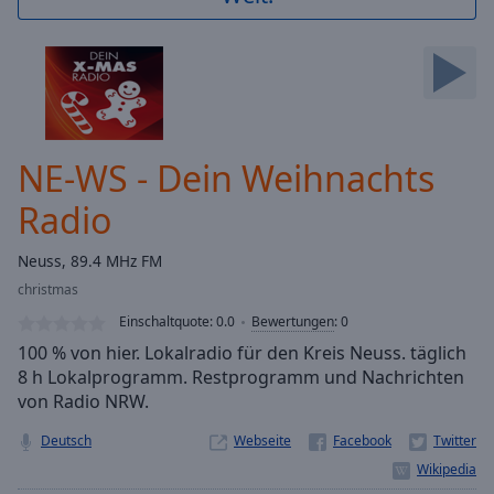
Backward
Skip
Forward
Mute
Current
Time
0:00
/
NE-WS - Dein Weihnachts
Duration
-:-
Loaded
:
Radio
0.00%
Stream
Neuss, 89.4 MHz FM
Type
LIVE
christmas
Seek to
live,
Einschaltquote:
0.0
Bewertungen
:
0
currently
behind
100 % von hier. Lokalradio für den Kreis Neuss. täglich
live
LIVE
8 h Lokalprogramm. Restprogramm und Nachrichten
Remaining
von Radio NRW.
Time
-
-:-
Deutsch
Webseite
1x