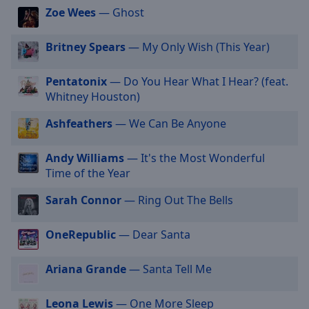
Zoe Wees
— Ghost
cancel
and
close
Britney Spears
— My Only Wish (This Year)
the
window.
Pentatonix
— Do You Hear What I Hear? (feat.
Whitney Houston)
Text
Color
Ashfeathers
— We Can Be Anyone
Andy Williams
— It's the Most Wonderful
Opacity
Time of the Year
Sarah Connor
— Ring Out The Bells
Text
Background
Color
OneRepublic
— Dear Santa
Ariana Grande
— Santa Tell Me
Opacity
Leona Lewis
— One More Sleep