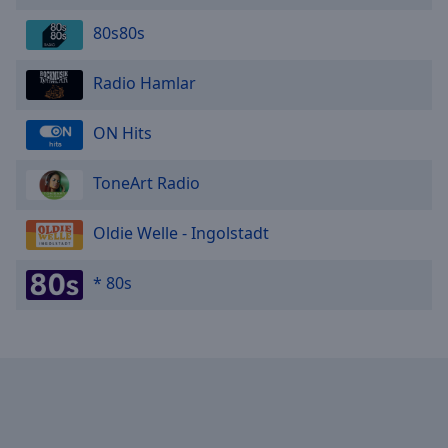
80s80s
Radio Hamlar
ON Hits
ToneArt Radio
Oldie Welle - Ingolstadt
* 80s