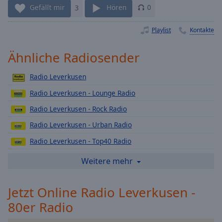
Gefällt mir
3
Hören
0
Playback
Rate
Playlist
Kontakte
Chapters
Chapters
Ähnliche Radiosender
Descriptions
Radio Leverkusen
descriptions
Radio Leverkusen - Lounge Radio
off
,
Radio Leverkusen - Rock Radio
selected
Radio Leverkusen - Urban Radio
Subtitles
Radio Leverkusen - Top40 Radio
subtitles
Radio Leverkusen - DeutschPop Radio
Weitere mehr
settings
,
opens
Radio Leverkusen - Schlager Radio
subtitles
Jetzt Online Radio Leverkusen -
Radio Leverkusen - Love Radio
settings
80er Radio
Radio Leverkusen - 90er Radio
dialog
subtitles
Radio Leverkusen - Dein Karnevals Radio