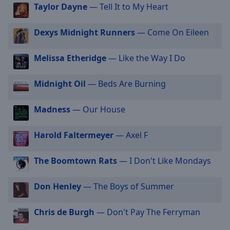
Taylor Dayne
— Tell It to My Heart
cancel
and
Dexys Midnight Runners
— Come On Eileen
close
the
window.
Melissa Etheridge
— Like the Way I Do
Text
Midnight Oil
— Beds Are Burning
Color
Madness
— Our House
Opacity
Harold Faltermeyer
— Axel F
Text
The Boomtown Rats
— I Don't Like Mondays
Background
Color
Don Henley
— The Boys of Summer
Opacity
Chris de Burgh
— Don't Pay The Ferryman