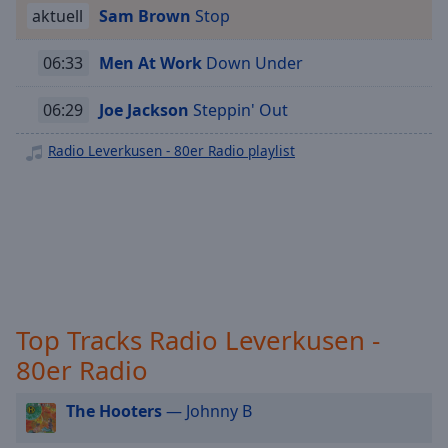
off
,
aktuell
Sam Brown
Stop
Radio Leverkusen - Dein Weihnachts Radio
selected
06:33
Men At Work
Down Under
Radio Leverkusen - 2000er
Audio
Track
Radio Leverkusen - Oldie
06:29
Joe Jackson
Steppin' Out
Radio Leverkusen - Rock Classic
Picture-
in-
Radio Leverkusen - 80er Radio playlist
Picture
Radio Leverkusen - Hip Hop
Fullscreen
Radio Leverkusen - New Country
This
is
Radio Leverkusen - Singer Songwriter
a
Radio Leverkusen - Dance
modal
window.
Radio Leverkusen - Sommer
Top Tracks Radio Leverkusen -
Beginning
of
80er Radio
dialog
window.
The Hooters
— Johnny B
Escape
will