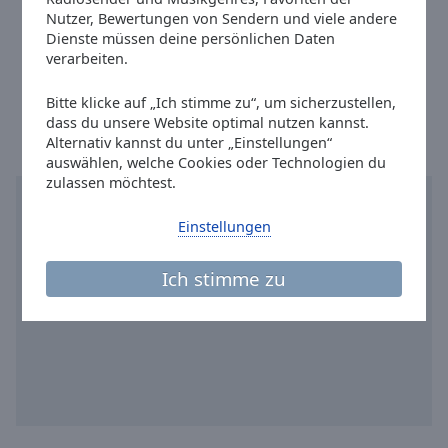
Reset
Nutzer, Bewertungen von Sendern und viele andere
Instagram:
@radioleverkusen
Done
Dienste müssen deine persönlichen Daten
Close
Youtube:
@featured
verarbeiten.
Modal
Dialog
Ortszeit in Leverkusen
:
08:38
,
08.08.2026
End
Bitte klicke auf „Ich stimme zu“, um sicherzustellen,
of
dass du unsere Website optimal nutzen kannst.
dialog
Alternativ kannst du unter „Einstellungen“
auswählen, welche Cookies oder Technologien du
window.
zulassen möchtest.
Einstellungen
Ich stimme zu