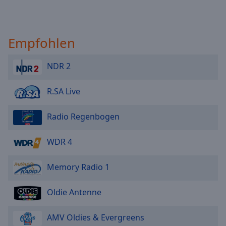
Empfohlen
NDR 2
R.SA Live
Radio Regenbogen
WDR 4
Memory Radio 1
Oldie Antenne
AMV Oldies & Evergreens