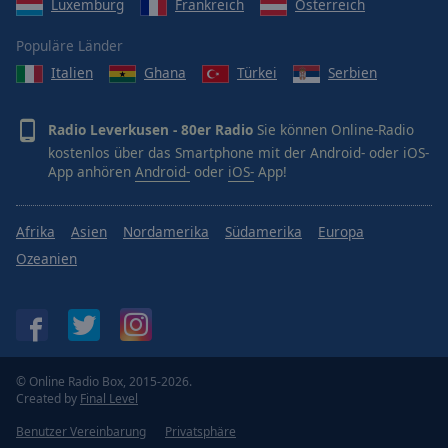
Luxemburg
Frankreich
Österreich
Populäre Länder
Italien
Ghana
Türkei
Serbien
Radio Leverkusen - 80er Radio
Sie können Online-Radio
kostenlos über das Smartphone mit der Android- oder iOS-
App anhören
Android-
oder
iOS-
App!
Afrika
Asien
Nordamerika
Südamerika
Europa
Ozeanien
© Online Radio Box, 2015-2026.
Created by
Final Level
Benutzer Vereinbarung
Privatsphäre