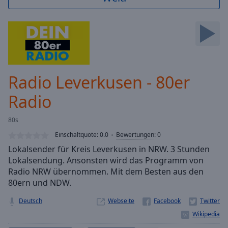
Backward
Skip
Forward
Mute
Current
Time
0:00
/
Radio Leverkusen - 80er
Duration
-:-
Loaded
:
Radio
0.00%
Stream
80s
Type
LIVE
Einschaltquote:
0.0
Bewertungen
:
0
Seek to
live,
Lokalsender für Kreis Leverkusen in NRW. 3 Stunden
currently
Lokalsendung. Ansonsten wird das Programm von
behind
live
LIVE
Radio NRW übernommen. Mit dem Besten aus den
Remaining
80ern und NDW.
Time
-
-:-
Deutsch
Webseite
1x