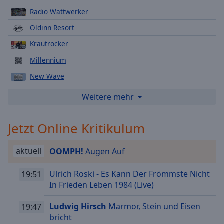
Playback
Radio Wattwerker
Rate
Oldinn Resort
Chapters
Krautrocker
Chapters
Millennium
Descriptions
New Wave
descriptions
P42/The Whale And The Frog
Weitere mehr
off
,
Disco Old Inn in Aurich (Ostfriesland)
selected
Jetzt Online Kritikulum
Disco Circus Musicus in Märschendorf (Lohne)
Subtitles
Instrumental Journey
aktuell
OOMPH!
Augen Auf
subtitles
DDR-Rock
settings
,
Ulrich Roski - Es Kann Der Frömmste Nicht
Prog Rock Station
19:51
opens
In Frieden Leben 1984 (Live)
subtitles
Metalhead
settings
Ludwig Hirsch
Marmor, Stein und Eisen
Radio Laika
19:47
dialog
bricht
subtitles
Evergreen-Oldies