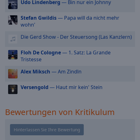
Udo Lindenberg
— Bin nur ein Johnny
cancel
and
Stefan Gwildis
— Papa will da nicht mehr
close
wohn'
the
window.
Die Gerd Show - Der Steuersong (Las Kanzlern)
Text
Floh De Cologne
— 1. Satz: La Grande
Color
Tristesse
Alex Miksch
— Am Zindln
Opacity
Versengold
— Haut mir kein' Stein
Text
Background
Color
Bewertungen von Kritikulum
Opacity