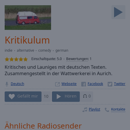
Backward
Skip
Forward
Mute
Current
Time
0:00
Kritikulum
/
Duration
-:-
indie
alternative
comedy
german
Loaded
:
0.00%
Einschaltquote:
5.0
Bewertungen
:
1
Stream
Kritisches und Launiges mit deutschen Texten.
Type
LIVE
Zusammengestellt in der Wattwerkerei in Aurich.
Seek to
live,
Deutsch
Webseite
currently
behind
Gefällt mir
10
Hören
0
live
LIVE
Remaining
Time
-
Playlist
Kontakte
-:-
Ähnliche Radiosender
1x