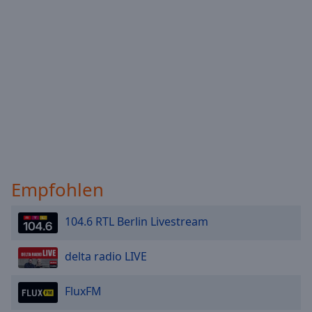
Empfohlen
104.6 RTL Berlin Livestream
delta radio LIVE
FluxFM