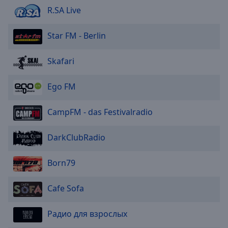
R.SA Live
Star FM - Berlin
Skafari
Ego FM
CampFM - das Festivalradio
DarkClubRadio
Born79
Cafe Sofa
Радио для взрослых