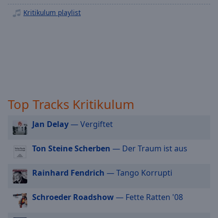
off
,
Kritikulum playlist
selected
Audio
Track
Picture-
in-
Picture
Fullscreen
This
Top Tracks Kritikulum
is
a
Jan Delay
— Vergiftet
modal
window.
Ton Steine Scherben
— Der Traum ist aus
Beginning
Rainhard Fendrich
— Tango Korrupti
of
dialog
window.
Schroeder Roadshow
— Fette Ratten '08
Escape
will