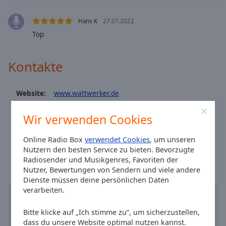
Caption
Area
Hans K
27.07.2022
Background
Top
Color
Kontakte
Opacity
Website:
www.wattwerker.de
Font
Size
Facebook:
@radiowattwerker
Wir verwenden Cookies
Twitter:
@wattwerker
Text
Ortszeit in Aurich
:
22:00
,
08.07.2026
Online Radio Box
verwendet Cookies
, um unseren
Edge
Nutzern den besten Service zu bieten. Bevorzugte
Style
Radiosender und Musikgenres, Favoriten der
Nutzer, Bewertungen von Sendern und viele andere
Dienste müssen deine persönlichen Daten
Font
verarbeiten.
Family
Bitte klicke auf „Ich stimme zu“, um sicherzustellen,
dass du unsere Website optimal nutzen kannst.