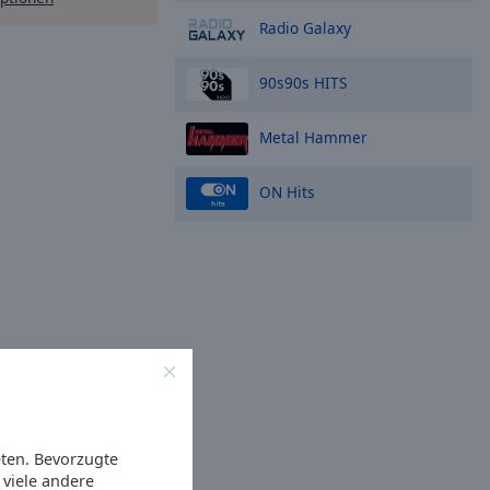
Radio Galaxy
90s90s HITS
Metal Hammer
ON Hits
eten. Bevorzugte
viele andere