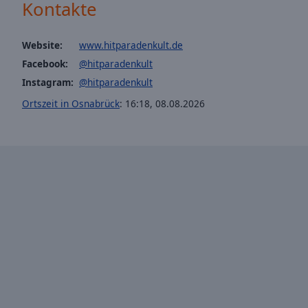
window.
Kontakte
Text
Website:
www.hitparadenkult.de
Color
Facebook:
@hitparadenkult
Instagram:
@hitparadenkult
Opacity
Ortszeit in Osnabrück
:
16:18
,
08.08.2026
Text
Background
Color
Opacity
Caption
Area
Background
Color