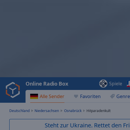
Video
Player
is
loading.
Play
Video
Online Radio Box
Spiele
Play
Skip
Alle Sender
Favoriten
Genre
Backward
Skip
Forward
Deutschland
Niedersachsen
Osnabrück
Hitparadenkult
Mute
Current
Steht zur Ukraine. Rettet den Fr
Time
0:00