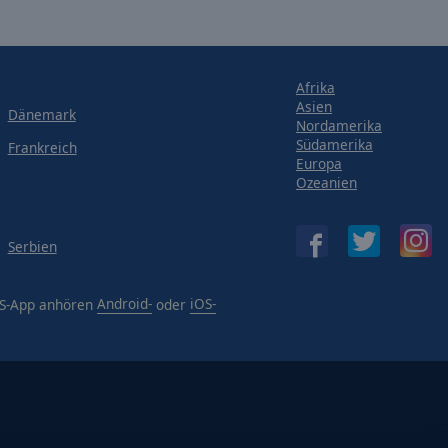
Afrika
Asien
Dänemark
Nordamerika
Südamerika
Frankreich
Europa
Ozeanien
Serbien
OS-App anhören
Android-
oder
iOS-