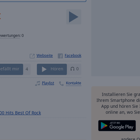
t
ewertungen
:
0
Webseite
efällt mir
4
Hören
0
Playlist
Kontakte
Installieren Sie gr
Ihrem Smartphone di
App und hören Sie 
online an, wo Si
00 Hits Best Of Rock
andere O