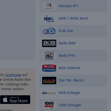
Hitradio RT1
NDR 1 Welle Nord
R.SA Live
Radio Bob!
Radio FFN
Rock Antenne
atis
Gratisapp
auf
e Online Radio Box-
Star FM - Berlin
Ihr Lieblingsradio
e immer wollen.
NDR Schlager
1000 Schlager
ptionen