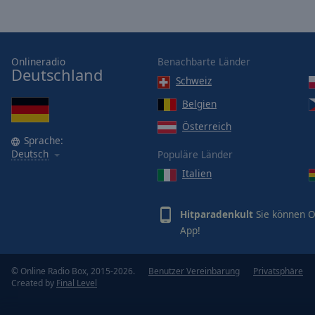
Opacity
Font
Onlineradio
Benachbarte Länder
Size
Deutschland
Schweiz
Belgien
Text
Österreich
Edge
Sprache:
Style
Deutsch
Populäre Länder
Italien
Font
Family
Hitparadenkult
Sie können O
App!
Reset
Done
© Online Radio Box, 2015-2026.
Benutzer Vereinbarung
Privatsphäre
Close
Created by
Final Level
Modal
Dialog
End