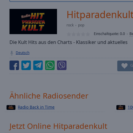
/
Duration
-:-
Hitparadenkul
Loaded
:
0.00%
rock
pop
0:00
Einschaltquote:
0.0
B
Stream
Type
Die Kult Hits aus den Charts - Klassiker und aktuelles
LIVE
Seek to
Deutsch
live,
currently
behind
G
live
LIVE
Remaining
Time
-
-:-
Ähnliche Radiosender
1x
Radio Back in Time
10
Playback
Rate
Chapters
Jetzt Online Hitparadenkult