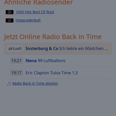
Ähnliche Radiosender
Playback
Rate
1000 Hits Best Of Rock
Chapters
Hitparadenkult
Chapters
Jetzt Online Radio Back in Time
Descriptions
descriptions
aktuell
Insterburg & Co
Ich liebte ein Mädchen ...
off
,
selected
19:21
Nena
99 Luftballons
Subtitles
19:17
Eric Clapton Tulsa Time 1.3
subtitles
Radio Back in Time playlist
settings
,
opens
subtitles
settings
dialog
subtitles