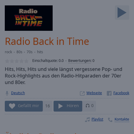
Backward
Skip
Forward
Mute
Current
Time
0:00
Radio Back in Time
/
Duration
-:-
rock
80s
70s
hits
Loaded
:
0.00%
Einschaltquote:
0.0
Bewertungen
:
0
Stream
Hits, Hits, Hits und viele längst vergessene Pop- und
Type
LIVE
Rock-Highlights aus den Radio-Hitparaden der 70er
Seek to
und 80er.
live,
currently
Deutsch
Webseite
behind
live
LIVE
Remaining
Gefällt mir
16
Hören
0
Time
-
-:-
Playlist
Kontakte
1x