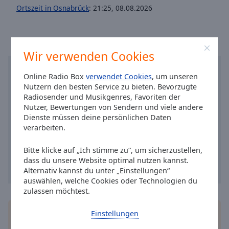
Caption
Ortszeit in Osnabrück
:
21:25
,
08.08.2026
Area
Background
Color
Wir verwenden Cookies
Opacity
Online Radio Box
verwendet Cookies
, um unseren
Nutzern den besten Service zu bieten. Bevorzugte
Font
Radiosender und Musikgenres, Favoriten der
Size
Nutzer, Bewertungen von Sendern und viele andere
Dienste müssen deine persönlichen Daten
verarbeiten.
Text
Edge
Bitte klicke auf „Ich stimme zu“, um sicherzustellen,
Style
dass du unsere Website optimal nutzen kannst.
Alternativ kannst du unter „Einstellungen“
auswählen, welche Cookies oder Technologien du
Font
zulassen möchtest.
Family
Installieren Sie gratis
Gratisapp
auf Ihrem
Einstellungen
Smartphone die Online Radio Box-App und hören