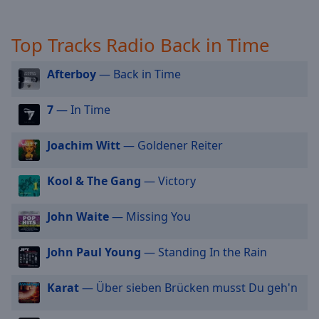
off
,
selected
Top Tracks Radio Back in Time
Audio
Track
Afterboy
— Back in Time
Picture-
in-
7
— In Time
Picture
Fullscreen
This
Joachim Witt
— Goldener Reiter
is
a
Kool & The Gang
— Victory
modal
window.
John Waite
— Missing You
Beginning
John Paul Young
— Standing In the Rain
of
dialog
window.
Karat
— Über sieben Brücken musst Du geh'n
Escape
will