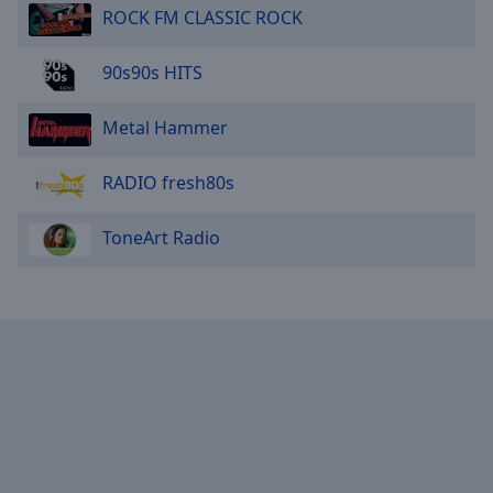
ROCK FM CLASSIC ROCK
90s90s HITS
Metal Hammer
RADIO fresh80s
ToneArt Radio