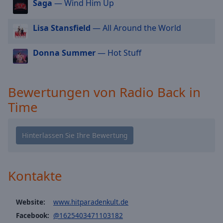
Saga
— Wind Him Up
cancel
and
Lisa Stansfield
— All Around the World
close
the
Donna Summer
— Hot Stuff
window.
Text
Color
Bewertungen von Radio Back in
Time
Opacity
Text
Background
Color
Kontakte
Opacity
Website:
www.hitparadenkult.de
Facebook:
@1625403471103182