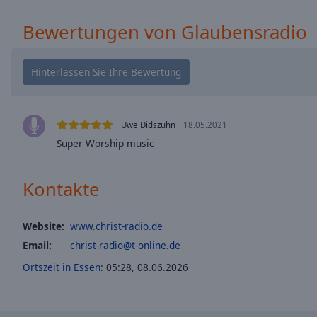
window.
Bewertungen von Glaubensradio
Text
Color
Opacity
Uwe Didszuhn
18.05.2021
Text
Super Worship music
Background
Color
Kontakte
Opacity
Website:
www.christ-radio.de
Caption
Email:
christ-radio@t-online.de
Area
Ortszeit in Essen
:
05:28
,
08.06.2026
Background
Color