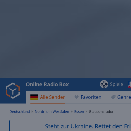
Video
Player
is
loading.
Play
Video
Online Radio Box
Spiele
Play
Skip
Alle Sender
Favoriten
Genre
Backward
Skip
Forward
Deutschland
Nordrhein-Westfalen
Essen
Glaubensradio
Mute
Current
Steht zur Ukraine. Rettet den Fr
Time
0:00