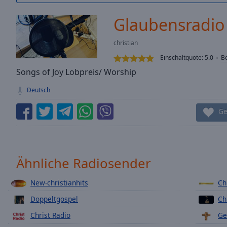
/
Duration
-:-
Glaubensradio
Loaded
:
0.00%
christian
0:00
Einschaltquote:
5.0
B
Stream
Type
Songs of Joy Lobpreis/ Worship
LIVE
Seek to
Deutsch
live,
currently
behind
Ge
live
LIVE
Remaining
Time
-
-:-
Ähnliche Radiosender
1x
New-christianhits
Ch
Playback
Rate
Doppeltgospel
Ch
Chapters
Christ Radio
Ge