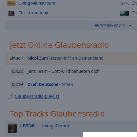
Chapters
Living Mainstream
Ch
Christromantik
Ch
Descriptions
Classik Christ Radio
descriptions
Weitere mehr
off
,
selected
Jetzt Online Glaubensradio
Subtitles
Nicol
Zum letzten M*l an Deiner Hand
aktuell
subtitles
settings
,
Janz Team - Gott wird behueten dich
03:22
opens
subtitles
Drafi Deutscher
Amen
03:19
settings
dialog
Glaubensradio playlist
subtitles
off
,
Top Tracks Glaubensradio
selected
LIVING
— Living (Demo)
Audio
Track