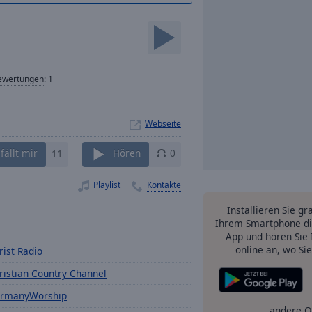
ewertungen
:
1
Webseite
fällt mir
11
Hören
0
Playlist
Kontakte
Installieren Sie gr
Ihrem Smartphone di
App und hören Sie 
online an, wo Si
rist Radio
ristian Country Channel
rmanyWorship
andere O