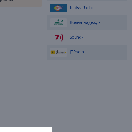
Ichtys Radio
Волна надежды
Sound7
JTRadio