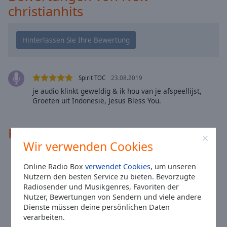
Caption
christianhits
Area
Background
Color
Opacity
Spirit TOC
23.08.2019
je audio klinkt geweldig & ik hou van je afspeellijst,
Font
Groeten uit Indonesië, Jesus Bless You.
Size
Kontakte
Text
Wir verwenden Cookies
Edge
Style
Website:
www.christ-radio.de
Online Radio Box
verwendet Cookies
, um unseren
Email:
christ-radio@t-online.de
Nutzern den besten Service zu bieten. Bevorzugte
Font
Radiosender und Musikgenres, Favoriten der
Ortszeit in Essen
:
07:45
,
08.06.2026
Nutzer, Bewertungen von Sendern und viele andere
Family
Dienste müssen deine persönlichen Daten
verarbeiten.