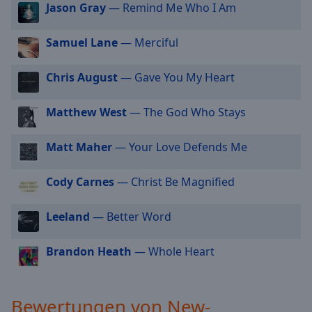
Jason Gray
— Remind Me Who I Am
cancel
and
Samuel Lane
— Merciful
close
the
window.
Chris August
— Gave You My Heart
Text
Matthew West
— The God Who Stays
Color
Matt Maher
— Your Love Defends Me
Opacity
Cody Carnes
— Christ Be Magnified
Text
Leeland
— Better Word
Background
Color
Brandon Heath
— Whole Heart
Opacity
Bewertungen von New-