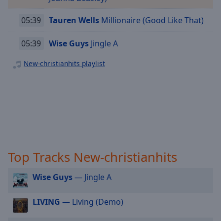
off
,
selected
05:39
Tauren Wells
Millionaire (Good Like That)
Audio
05:39
Wise Guys
Jingle A
Track
New-christianhits playlist
Picture-
in-
Picture
Fullscreen
This
is
a
modal
window.
Top Tracks New-christianhits
Beginning
of
Wise Guys
— Jingle A
dialog
window.
LIVING
— Living (Demo)
Escape
will