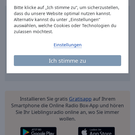
Reset
Bitte klicke auf „Ich stimme zu“, um sicherzustellen,
Done
dass du unsere Website optimal nutzen kannst.
Close
Alternativ kannst du unter „Einstellungen“
Modal
Dialog
auswählen, welche Cookies oder Technologien du
End
zulassen möchtest.
of
dialog
Einstellungen
window.
Ich stimme zu
Installieren Sie gratis
Gratisapp
auf Ihrem
Smartphone die Online Radio Box-App und hören
Sie Ihr Lieblingsradio online an, wo Sie immer
wollen.