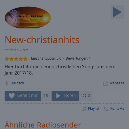
Backward
Skip
Forward
Mute
Current
Time
0:00
New-christianhits
/
Duration
-:-
christian
hits
Loaded
:
0.00%
Einschaltquote:
5.0
Bewertungen
:
1
Stream
Hier hört ihr die neuen christlichen Songs aus dem
Type
LIVE
Jahr 2017/18.
Seek to
live,
Deutsch
Webseite
currently
behind
Gefällt mir
18
Hören
0
live
LIVE
Remaining
Time
-
Playlist
Kontakte
-:-
Ähnliche Radiosender
1x