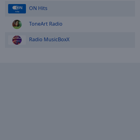
ON Hits
ToneArt Radio
Radio MusicBoxX