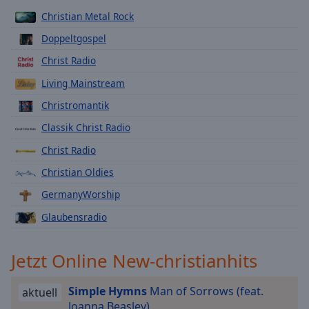
Playback
Christian Metal Rock
Rate
Doppeltgospel
Chapters
Christ Radio
Chapters
Living Mainstream
Descriptions
Christromantik
descriptions
Classik Christ Radio
off
,
Christ Radio
selected
Christian Oldies
Subtitles
GermanyWorship
subtitles
Glaubensradio
settings
,
opens
Jetzt Online New-christianhits
subtitles
settings
dialog
Simple Hymns
Man of Sorrows (feat.
aktuell
subtitles
Joanna Beasley)