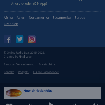
Android-
oder
iOS-
App!
Afrika
Asien
Nordamerika
Südamerika
Europa
Ozeanien
© Online Radio Box, 2015-2026.
Created by
Final Level
Benutzer Vereinbarung
Privatsphäre
Kontakt
Widgets
Für die Radiosender
New-christianhits