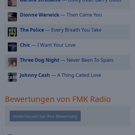
cancel
and
Dionne Warwick
— Then Came You
close
the
The Police
— Every Breath You Take
window.
Chic
— I Want Your Love
Text
Color
Three Dog Night
— Never Been To Spain
Opacity
Johnny Cash
— A Thing Called Love
Text
Background
Bewertungen von FMK Radio
Color
Opacity