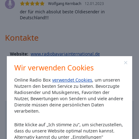
Caption
Wolfgang Kernbach
12.01.2023
Area
der für mich absolut beste Oldiesender in
Background
Deutschland!!!
Color
Kontakte
Opacity
Website:
www.radiobavariainternational.de
Font
Email:
info@radiobavariainternational.de
Size
Wir verwenden Cookies
Ortszeit in München
:
15:26
,
08.08.2026
Online Radio Box
verwendet Cookies
, um unseren
Text
Nutzern den besten Service zu bieten. Bevorzugte
Edge
Radiosender und Musikgenres, Favoriten der
Style
Nutzer, Bewertungen von Sendern und viele andere
Dienste müssen deine persönlichen Daten
verarbeiten.
Font
Family
Bitte klicke auf „Ich stimme zu“, um sicherzustellen,
dass du unsere Website optimal nutzen kannst.
Alternativ kannst du unter „Einstellungen“