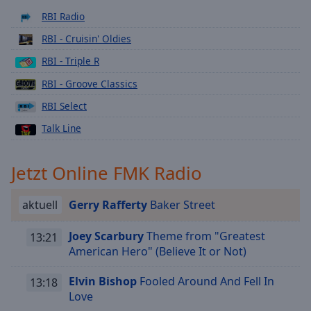
Playback
RBI Radio
Rate
RBI - Cruisin' Oldies
Chapters
RBI - Triple R
Chapters
RBI - Groove Classics
Descriptions
RBI Select
descriptions
Talk Line
off
,
selected
Jetzt Online FMK Radio
Subtitles
aktuell
Gerry Rafferty
Baker Street
subtitles
settings
,
Joey Scarbury
Theme from "Greatest
13:21
opens
American Hero" (Believe It or Not)
subtitles
settings
Elvin Bishop
Fooled Around And Fell In
13:18
dialog
Love
subtitles