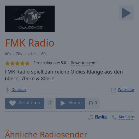
Backward
Skip
Forward
Mute
Current
Time
0:00
FMK Radio
/
Duration
-:-
80s
70s
oldies
60s
Loaded
:
0.00%
Einschaltquote:
5.0
Bewertungen
:
1
Stream
FMK Radio spielt zahlreiche Oldies-Klänge aus den
Type
LIVE
60ern, 70ern & 80ern.
Seek to
live,
Deutsch
Webseite
currently
behind
Gefällt mir
17
Hören
0
live
LIVE
Remaining
Time
-
Playlist
Kontakte
-:-
Ähnliche Radiosender
1x