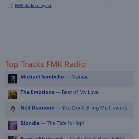
off
,
FMK Radio playlist
selected
Audio
Track
Picture-
in-
Picture
Fullscreen
Top Tracks FMK Radio
This
is
a
Michael Sembello
— Maniac
modal
window.
The Emotions
— Best of My Love
Beginning
Neil Diamond
— You Don't Bring Me Flowers
of
dialog
Blondie
— The Tide Is High
window.
Escape
will
Barbra Streisand
— Guilty (feat. Barry Gibb)