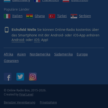
Populäre Länder
Italien
Ghana
Türkei
Serbien
Eichsfeld Welle
Sie können Online-Radio kostenlos über
das Smartphone mit der Android- oder iOS-App anhören
Android-
oder
iOS-
App!
Afrika
Asien
Nordamerika
Südamerika
Europa
Ozeanien
© Online Radio Box, 2015-2026.
Created by
Final Level
Benutzer Vereinbarung
Privatsphäre