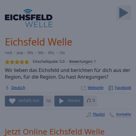
Backward
Skip
Forward
Mute
Current
Time
0:00
Eichsfeld Welle
/
Duration
-:-
rock
pop
90s
00s
80s
10s
Loaded
:
0.00%
Einschaltquote:
5.0
Bewertungen
:
1
Stream
Wir lieben das Eichsfeld und berichten für dich aus der
Type
LIVE
Region, für die Region. Du hast Anregungen?
Seek to
live,
Deutsch
Webseite
currently
behind
Gefällt mir
16
Hören
0
live
LIVE
Remaining
Time
-
Playlist
Kontakte
-:-
Jetzt Online Eichsfeld Welle
1x