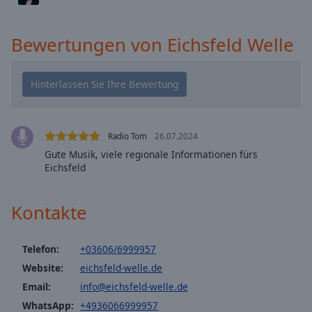
cancel
and
Bewertungen von Eichsfeld Welle
close
the
window.
Text
Color
Radio Tom
26.07.2024
Gute Musik, viele regionale Informationen fürs
Opacity
Eichsfeld
Text
Kontakte
Background
Color
Telefon:
+03606/6999957
Website:
eichsfeld-welle.de
Opacity
Email:
info@eichsfeld-welle.de
WhatsApp:
+4936066999957