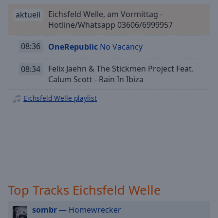
Playback
Eichsfeld Welle, am Vormittag -
aktuell
Rate
Hotline/Whatsapp 03606/6999957
Chapters
08:36
OneRepublic
No Vacancy
Chapters
Felix Jaehn & The Stickmen Project Feat.
08:34
Descriptions
Calum Scott - Rain In Ibiza
descriptions
Eichsfeld Welle playlist
off
,
selected
Subtitles
subtitles
settings
,
opens
subtitles
Top Tracks Eichsfeld Welle
settings
dialog
sombr
— Homewrecker
subtitles