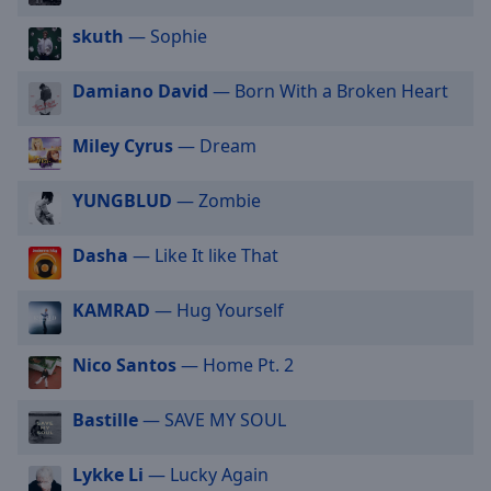
off
,
skuth
— Sophie
selected
Audio
Damiano David
— Born With a Broken Heart
Track
Picture-
Miley Cyrus
— Dream
in-
Picture
YUNGBLUD
— Zombie
Fullscreen
This
is
Dasha
— Like It like That
a
modal
KAMRAD
— Hug Yourself
window.
Nico Santos
— Home Pt. 2
Beginning
of
dialog
Bastille
— SAVE MY SOUL
window.
Escape
Lykke Li
— Lucky Again
will