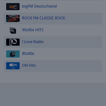
bigFM Deutschland
ROCK FM CLASSIC ROCK
90s90s HITS
I Love Radio
80s80s
ON Hits