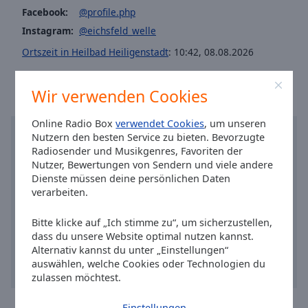
Caption
Facebook:
@profile.php
Area
Instagram:
@eichsfeld_welle
Background
Color
Ortszeit in Heilbad Heiligenstadt
:
10:42
,
08.08.2026
Opacity
Wir verwenden Cookies
Online Radio Box
verwendet Cookies
, um unseren
Font
Nutzern den besten Service zu bieten. Bevorzugte
Size
Radiosender und Musikgenres, Favoriten der
Nutzer, Bewertungen von Sendern und viele andere
Dienste müssen deine persönlichen Daten
Text
verarbeiten.
Edge
Style
Bitte klicke auf „Ich stimme zu“, um sicherzustellen,
dass du unsere Website optimal nutzen kannst.
Alternativ kannst du unter „Einstellungen“
Font
auswählen, welche Cookies oder Technologien du
Family
zulassen möchtest.
Einstellungen