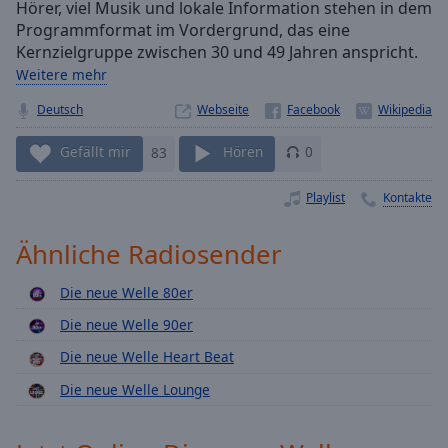
Hörer, viel Musik und lokale Information stehen in dem
Playback
Programmformat im Vordergrund, das eine
Rate
Kernzielgruppe zwischen 30 und 49 Jahren anspricht.
Chapters
Weitere mehr
Chapters
Deutsch
Webseite
Descriptions
Gefällt mir
83
Hören
0
descriptions
Playlist
Kontakte
off
,
selected
Ähnliche Radiosender
Subtitles
Die neue Welle 80er
subtitles
Die neue Welle 90er
settings
,
opens
Die neue Welle Heart Beat
subtitles
Die neue Welle Lounge
settings
dialog
subtitles