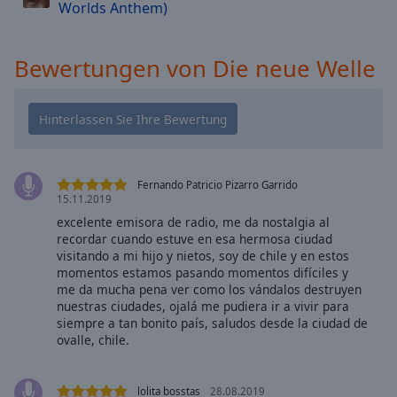
Caption
Worlds Anthem)
Area
Background
Color
Bewertungen von Die neue Welle
Opacity
Font
Size
Fernando Patricio Pizarro Garrido
15.11.2019
excelente emisora de radio, me da nostalgia al
Text
recordar cuando estuve en esa hermosa ciudad
Edge
visitando a mi hijo y nietos, soy de chile y en estos
momentos estamos pasando momentos difíciles y
Style
me da mucha pena ver como los vándalos destruyen
nuestras ciudades, ojalá me pudiera ir a vivir para
siempre a tan bonito país, saludos desde la ciudad de
Font
ovalle, chile.
Family
lolita bosstas
28.08.2019