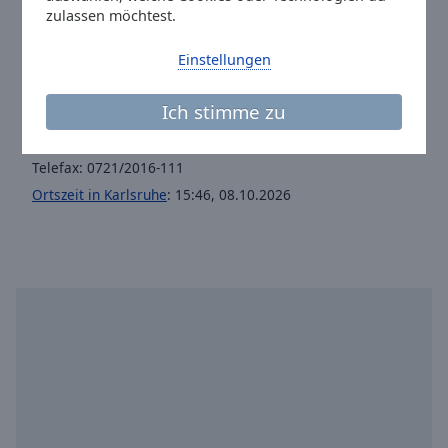
Telefon:
+0721 2016 300
zulassen möchtest.
Website:
www.meine-neue-welle.de
Einstellungen
Email:
redaktion@die-neue-welle.de
Facebook:
@dieneuewelle
Ich stimme zu
Tiktok:
@die.neue.welle
Youtube:
@featured
Telefax: 0721/2016-111
Ortszeit in Karlsruhe
:
15:46
,
08.10.2026