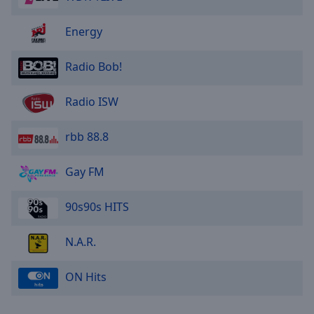
Energy
Radio Bob!
Radio ISW
rbb 88.8
Gay FM
90s90s HITS
N.A.R.
ON Hits