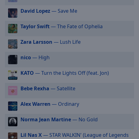
cancel
David Lopez
— Save Me
and
close
Taylor Swift
— The Fate of Ophelia
the
window.
Zara Larsson
— Lush Life
Text
Color
nico
— High
Opacity
KATO
— Turn the Lights Off (feat. Jon)
Bebe Rexha
— Satellite
Text
Background
Alex Warren
— Ordinary
Color
Norma Jean Martine
— No Gold
Opacity
Lil Nas X
— STAR WALKIN' (League of Legends