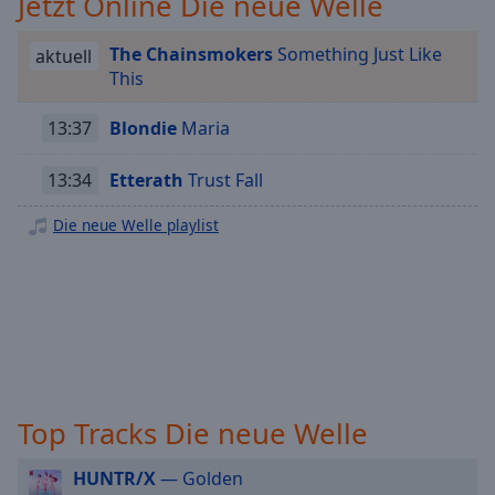
Jetzt Online Die neue Welle
off
,
selected
The Chainsmokers
Something Just Like
aktuell
This
Audio
Track
13:37
Blondie
Maria
Picture-
in-
Picture
13:34
Etterath
Trust Fall
Fullscreen
This
Die neue Welle playlist
is
a
modal
window.
Beginning
of
dialog
Top Tracks Die neue Welle
window.
Escape
HUNTR/X
— Golden
will