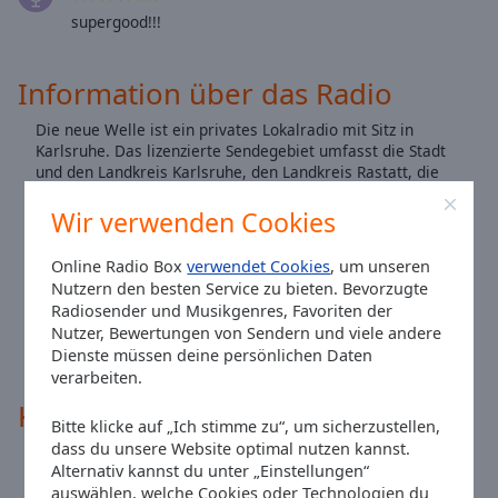
Reset
supergood!!!
Done
Close
Modal
Information über das Radio
Dialog
End
Die neue Welle ist ein privates Lokalradio mit Sitz in
of
Karlsruhe. Das lizenzierte Sendegebiet umfasst die Stadt
dialog
und den Landkreis Karlsruhe, den Landkreis Rastatt, die
window.
Städte Baden-Baden und Pforzheim sowie die Landkreise
Freudenstadt, Calw und den Enzkreis. Das Programm im
Wir verwenden Cookies
Format Adult Contemporary richtet sich an Hörer von 29
bis 49 Jahren. Der Claim lautet: „Der beste Musikmix aus
Online Radio Box
verwendet Cookies
, um unseren
vier Jahrzehnten.“ Der Sender bietet regionalisierte
Nutzern den besten Service zu bieten. Bevorzugte
Nachrichtensendungen für Karlsruhe, Rastatt/Baden-
Radiosender und Musikgenres, Favoriten der
Baden, Pforzheim/Enzkreis, Freudenstadt/Horb sowie
Nutzer, Bewertungen von Sendern und viele andere
überregionale Nachrichten für Baden-Württemberg
Dienste müssen deine persönlichen Daten
(DAB+).
verarbeiten.
Kontakte
Bitte klicke auf „Ich stimme zu“, um sicherzustellen,
dass du unsere Website optimal nutzen kannst.
Alternativ kannst du unter „Einstellungen“
Adresse:
Philipp-Reis-Straße 3 76137 Karlsruhe
auswählen, welche Cookies oder Technologien du