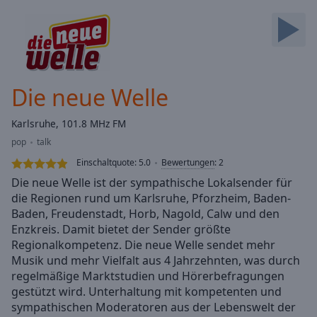
Backward
Skip
Forward
Mute
Current
Time
0:00
Die neue Welle
/
Duration
-:-
Karlsruhe, 101.8 MHz FM
Loaded
:
pop
talk
0.00%
Stream
Einschaltquote:
5.0
Bewertungen
:
2
Type
LIVE
Die neue Welle ist der sympathische Lokalsender für
Seek to
die Regionen rund um Karlsruhe, Pforzheim, Baden-
live,
Baden, Freudenstadt, Horb, Nagold, Calw und den
currently
behind
Enzkreis. Damit bietet der Sender größte
live
LIVE
Regionalkompetenz. Die neue Welle sendet mehr
Remaining
Musik und mehr Vielfalt aus 4 Jahrzehnten, was durch
Time
-
regelmäßige Marktstudien und Hörerbefragungen
-:-
gestützt wird. Unterhaltung mit kompetenten und
sympathischen Moderatoren aus der Lebenswelt der
1x