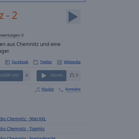
 - 2
ewertungen
:
0
nen aus Chemnitz und eine
ger.
efällt mir
4
Hören
0
Playlist
Kontakte
dio Chemnitz - 90erXXL
dio Chemnitz - TopHits
dio Chemnitz - FreitagNacht