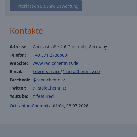
window.
Text
Color
Kontakte
Opacity
Adresse:
Carolastraße 4-6 Chemnitz, Germany
Telefon:
+49 371 2738800
Text
Background
Website:
www.radiochemnitz.de
Color
Email:
hoererservice@RadioChemnitz.de
Facebook:
@radiochemnitz
Opacity
Twitter:
@RadioChemnitz
Youtube:
@featured
Caption
Ortszeit in Chemnitz
:
01:04
,
08.07.2026
Area
Background
Color