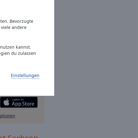
eten. Bevorzugte
viele andere
 nutzen kannst.
ogien du zulassen
atis
Gratisapp
auf
Einstellungen
e Online Radio Box-
Ihr Lieblingsradio
e immer wollen.
ptionen