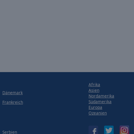
Afrika
Asien
Dänemark
Nordamerika
Südamerika
Frankreich
Europa
Ozeanien
Serbien