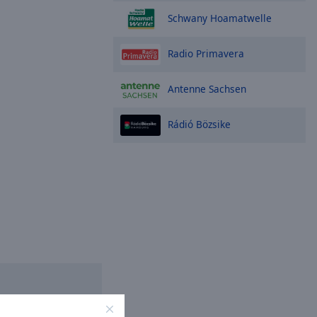
Schwany Hoamatwelle
Radio Primavera
Antenne Sachsen
Rádió Bözsike