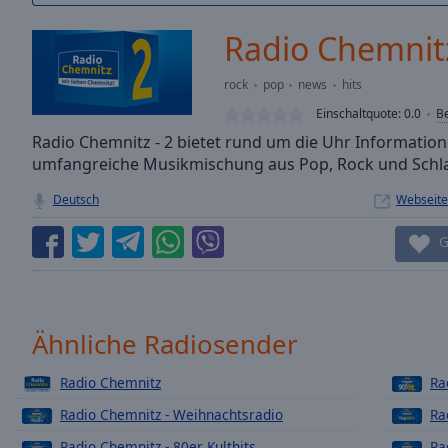
/
Duration
-:-
Radio Chemnitz
Loaded
:
0.00%
rock
pop
news
hits
0:00
Einschaltquote:
0.0
B
Stream
Type
Radio Chemnitz - 2 bietet rund um die Uhr Informatio
LIVE
umfangreiche Musikmischung aus Pop, Rock und Schla
Seek to
live,
currently
Deutsch
Webseite
behind
live
LIVE
G
Remaining
Time
-
-:-
1x
Ähnliche Radiosender
Playback
Rate
Radio Chemnitz
Ra
Radio Chemnitz - Weihnachtsradio
Ra
Chapters
Radio Chemnitz - 80er Kulthits
Ra