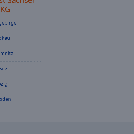
st Sachsen
 KG
gebirge
ckau
emnitz
sitz
pzig
esden