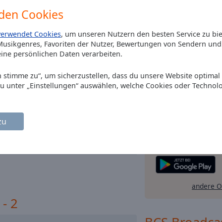
den Cookies
verwendet Cookies
, um unseren Nutzern den besten Service zu bi
usikgenres, Favoriten der Nutzer, Bewertungen von Sendern und 
ine persönlichen Daten verarbeiten.
Ich stimme zu“, um sicherzustellen, dass du unsere Website optimal
du unter „Einstellungen“ auswählen, welche Cookies oder Technol
Installieren Sie gr
zu
Ihrem Smartphone di
App und hören Sie 
online an, wo Si
andere O
- 2