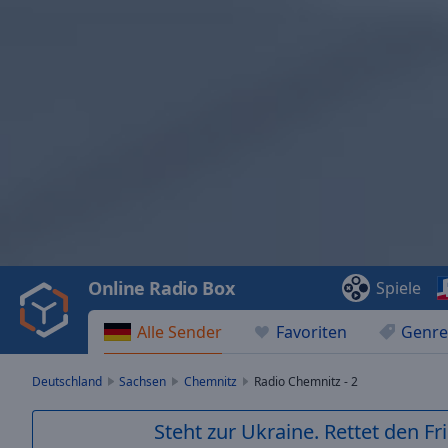
Video
Player
is
loading.
Play
Video
Online Radio Box
Spiele
Play
Skip
Alle Sender
Favoriten
Genre
Backward
Skip
Forward
Deutschland
Sachsen
Chemnitz
Radio Chemnitz - 2
Mute
Current
Steht zur Ukraine. Rettet den Fr
Time
0:00