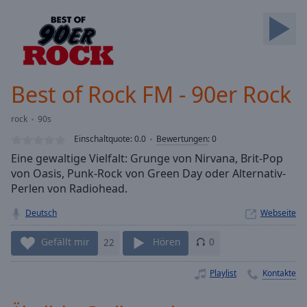
Backward
Skip
Forward
Mute
Current
Time
0:00
Best of Rock FM - 90er Rock
/
Duration
-:-
rock
90s
Loaded
:
0.00%
Einschaltquote:
0.0
Bewertungen
:
0
Stream
Eine gewaltige Vielfalt: Grunge von Nirvana, Brit-Pop
Type
LIVE
von Oasis, Punk-Rock von Green Day oder Alternativ-
Seek to
Perlen von Radiohead.
live,
currently
Deutsch
Webseite
behind
live
LIVE
Remaining
Gefällt mir
22
Hören
0
Time
-
-:-
Playlist
Kontakte
1x