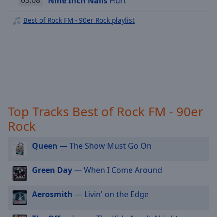
03:08
Nine Inch Nails
Hurt
off
,
selected
Best of Rock FM - 90er Rock playlist
Audio
Track
Picture-
in-
Picture
Fullscreen
This
Top Tracks Best of Rock FM - 90er
is
a
Rock
modal
window.
Queen
— The Show Must Go On
Beginning
Green Day
— When I Come Around
of
dialog
Aerosmith
— Livin' on the Edge
window.
Escape
will