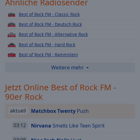
Ähnliche Radiosender
Playback
Rate
Best of Rock FM - Classic Rock
Chapters
Best of Rock FM - Deutsch Rock
Chapters
Best of Rock FM - Alternative Rock
Best of Rock FM - Hard Rock
Descriptions
Best of Rock FM - Rammstein
descriptions
off
,
Best of Rock FM - AC/DC
Weitere mehr
selected
Best of Rock FM - Metal
Jetzt Online Best of Rock FM -
Subtitles
Best of Rock FM - Soft Rock
90er Rock
Best of Rock FM - Party Rock
subtitles
settings
,
Best of Rock FM - Metallica
opens
aktuell
Matchbox Twenty
Push
Best of Rock FM - 80er
subtitles
settings
03:12
Nirvana
Smells Like Teen Spirit
dialog
subtitles