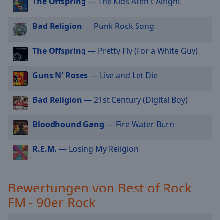
The Offspring
— The Kids Aren't Alright
cancel
and
Bad Religion
— Punk Rock Song
close
the
The Offspring
— Pretty Fly (For a White Guy)
window.
Guns N' Roses
— Live and Let Die
Text
Color
Bad Religion
— 21st Century (Digital Boy)
Opacity
Bloodhound Gang
— Fire Water Burn
Text
R.E.M.
— Losing My Religion
Background
Color
Bewertungen von Best of Rock
Opacity
FM - 90er Rock