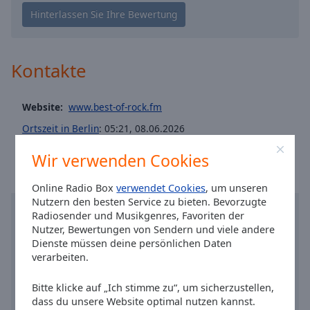
Caption
Area
Background
Color
Kontakte
Opacity
Website:
www.best-of-rock.fm
Font
Ortszeit in Berlin
:
05:21
,
08.06.2026
Size
Wir verwenden Cookies
Text
Online Radio Box
verwendet Cookies
, um unseren
Edge
Nutzern den besten Service zu bieten. Bevorzugte
Style
Radiosender und Musikgenres, Favoriten der
Nutzer, Bewertungen von Sendern und viele andere
Dienste müssen deine persönlichen Daten
Font
verarbeiten.
Family
Bitte klicke auf „Ich stimme zu“, um sicherzustellen,
dass du unsere Website optimal nutzen kannst.