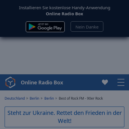
Installieren Sie kostenlose Handy-Anwendung
Online Radio Box
Nein Danke
Online Radio Box
Video
Player
is
Deutschland
Berlin
Berlin
Best of Rock FM - 90er Rock
loading.
Play
Steht zur Ukraine. Rettet den Frieden in der
Video
Welt!
Play
Skip