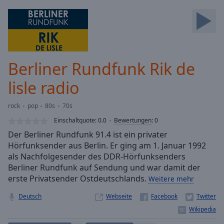
Backward
Skip
Forward
Mute
Current
Time
0:00
Berliner Rundfunk Rik de
/
Duration
-:-
lisle radio
Loaded
:
0.00%
rock
pop
80s
70s
Stream
Einschaltquote:
0.0
Bewertungen
:
0
Type
LIVE
Der Berliner Rundfunk 91.4 ist ein privater
Seek to
live,
Hörfunksender aus Berlin. Er ging am 1. Januar 1992
currently
als Nachfolgesender des DDR-Hörfunksenders
behind
live
Berliner Rundfunk auf Sendung und war damit der
LIVE
Remaining
erste Privatsender Ostdeutschlands.
Weitere mehr
Time
-
Deutsch
Webseite
-:-
1x