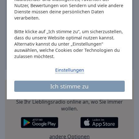
Caption
Nutzer, Bewertungen von Sendern und viele andere
Area
Dienste müssen deine persönlichen Daten
Background
verarbeiten.
Color
Bitte klicke auf „Ich stimme zu“, um sicherzustellen,
dass du unsere Website optimal nutzen kannst.
Opacity
Alternativ kannst du unter „Einstellungen“
auswählen, welche Cookies oder Technologien du
zulassen möchtest.
Font
Size
Einstellungen
Text
Ich stimme zu
Installieren Sie gratis
Gratisapp
auf Ihrem
Edge
Smartphone die Online Radio Box-App und hören
Style
Sie Ihr Lieblingsradio online an, wo Sie immer
wollen.
Font
Family
andere Optionen