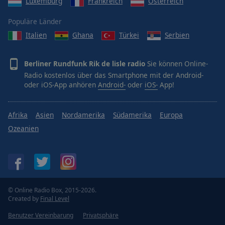
Luxemburg
Frankreich
Österreich
Populäre Länder
Italien
Ghana
Türkei
Serbien
Berliner Rundfunk Rik de lisle radio
Sie können Online-
Radio kostenlos über das Smartphone mit der Android-
oder iOS-App anhören
Android-
oder
iOS-
App!
Afrika
Asien
Nordamerika
Südamerika
Europa
Ozeanien
© Online Radio Box, 2015-2026.
Created by
Final Level
Benutzer Vereinbarung
Privatsphäre