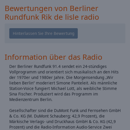
off
,
Bewertungen von Berliner
selected
Rundfunk Rik de lisle radio
Audio
Track
Picture-
in-
Picture
Fullscreen
Information über das Radio
This
is
Der Berliner Rundfunk 91.4 sendet ein 24-stündiges
a
Vollprogramm und orientiert sich musikalisch an den Hits
der 1970er und 1980er Jahre. Die Morgensendung „Wir
modal
lieben Berlin“ moderiert Simone Panteleit. Als männliche
window.
Station-Voice fungiert Michael Lott, als weibliche Stimme
Sina Fischer. Produziert wird das Programm im
Beginning
Medienzentrum Berlin.
of
dialog
Gesellschafter sind die DuMont Funk und Fernsehen GmbH
& Co. KG (M. DuMont Schauberg; 42,9 Prozent), die
window.
Märkische Verlags- und Druckhaus GmbH & Co. KG (42,9
Escape
Prozent) und die Radio-Information Audio-Service Zwei
will