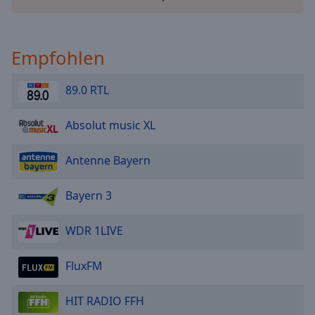
Reset
Done
Close
Modal
Empfohlen
Dialog
End
of
89.0 RTL
dialog
window.
Absolut music XL
Antenne Bayern
Bayern 3
WDR 1LIVE
FluxFM
HIT RADIO FFH