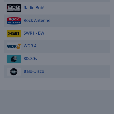
Radio Bob!
Rock Antenne
SWR1 - BW
WDR 4
80s80s
Italo-Disco