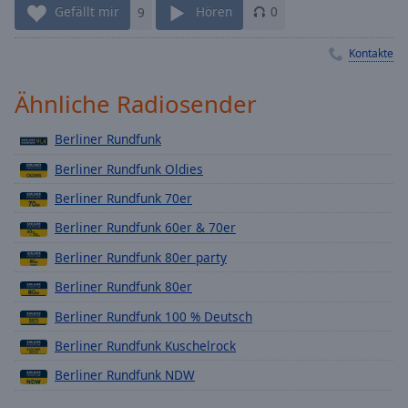
Gefällt mir
9
Hören
0
Playback
Rate
Kontakte
Chapters
Ähnliche Radiosender
Chapters
Descriptions
Berliner Rundfunk
descriptions
Berliner Rundfunk Oldies
off
,
Berliner Rundfunk 70er
selected
Berliner Rundfunk 60er & 70er
Subtitles
Berliner Rundfunk 80er party
subtitles
Berliner Rundfunk 80er
settings
,
Berliner Rundfunk 100 % Deutsch
opens
subtitles
Berliner Rundfunk Kuschelrock
settings
Berliner Rundfunk NDW
dialog
subtitles