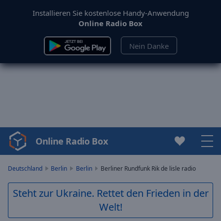
Installieren Sie kostenlose Handy-Anwendung
Online Radio Box
Nein Danke
Online Radio Box
Video
Player
is
Deutschland
Berlin
Berlin
Berliner Rundfunk Rik de lisle radio
loading.
Play
Steht zur Ukraine. Rettet den Frieden in der
Video
Welt!
Play
Skip