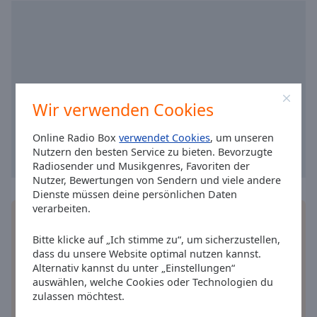
cancel
and
close
the
window.
Wir verwenden Cookies
Text
Color
Online Radio Box
verwendet Cookies
, um unseren
Nutzern den besten Service zu bieten. Bevorzugte
Opacity
Radiosender und Musikgenres, Favoriten der
Nutzer, Bewertungen von Sendern und viele andere
Dienste müssen deine persönlichen Daten
Text
verarbeiten.
Installieren Sie gratis
Gratisapp
auf Ihrem
Background
Smartphone die Online Radio Box-App und hören
Color
Bitte klicke auf „Ich stimme zu“, um sicherzustellen,
Sie Ihr Lieblingsradio online an, wo Sie immer
dass du unsere Website optimal nutzen kannst.
wollen.
Alternativ kannst du unter „Einstellungen“
Opacity
auswählen, welche Cookies oder Technologien du
zulassen möchtest.