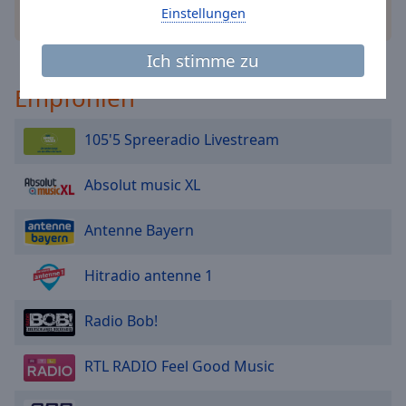
Caption
Einstellungen
andere Optionen
Area
Background
Ich stimme zu
Color
Empfohlen
Opacity
105'5 Spreeradio Livestream
Font
Absolut music XL
Size
Antenne Bayern
Text
Edge
Hitradio antenne 1
Style
Radio Bob!
Font
Family
RTL RADIO Feel Good Music