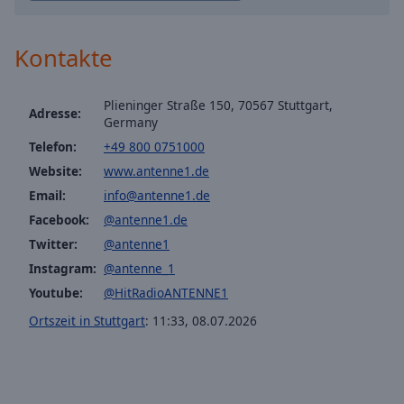
off
,
Hitradio antenne 1 2000er
selected
Hitradio antenne 1 Modern Rock
Kontakte
Audio
Hitradio antenne 1 Deutsch Pop
Track
Hitradio antenne 1 Sommer Hits
Plieninger Straße 150, 70567 Stuttgart,
Adresse:
Picture-
Germany
in-
Hitradio antenne 1 Partykracher
Picture
Telefon:
+49 800 0751000
Hitradio antenne 1 Unplugged
Fullscreen
Website:
www.antenne1.de
This
Hitradio antenne 1 Malle Hits
Email:
info@antenne1.de
is
Facebook:
@antenne1.de
a
Hitradio antenne 1 Weihnachts Hits
modal
Twitter:
@antenne1
Hitradio antenne 1 Songs für Kids
window.
Instagram:
@antenne_1
Hitradio antenne 1 Kuschelrock
Youtube:
@HitRadioANTENNE1
Beginning
Hitradio antenne 1 90er Rock
Ortszeit in Stuttgart
:
11:33
,
08.07.2026
of
antenne 1 Neckarburg Rock & Pop
dialog
window.
Escape
will