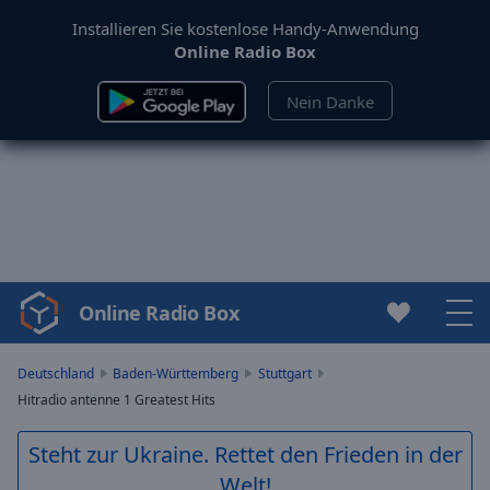
Installieren Sie kostenlose Handy-Anwendung
Online Radio Box
Nein Danke
Online Radio Box
Video
Player
is
Deutschland
Baden-Württemberg
Stuttgart
loading.
Hitradio antenne 1 Greatest Hits
Play
Video
Steht zur Ukraine. Rettet den Frieden in der
Play
Welt!
Skip