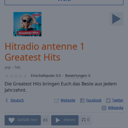
Backward
Skip
Forward
Mute
Current
Time
0:00
/
Hitradio antenne 1
Duration
-:-
Loaded
:
Greatest Hits
0.00%
Stream
pop
hits
Type
LIVE
Einschaltquote:
0.0
Bewertungen
:
0
Seek to
live,
Die Greatest Hits bringen Euch das Beste aus jedem
currently
Jahrzehnt.
behind
live
LIVE
Remaining
Deutsch
Webseite
Time
-
-:-
Gefällt mir
83
Hören
0
1x