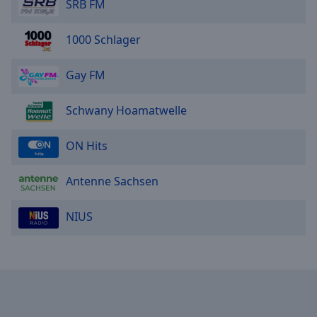
Reset
SRB FM
Done
Close
1000 Schlager
Modal
Dialog
End
Gay FM
of
dialog
Schwany Hoamatwelle
window.
ON Hits
Antenne Sachsen
NIUS