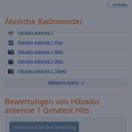
Kontakte
Playback
Rate
Ähnliche Radiosender
Chapters
Chapters
Hitradio antenne 1
Hitradio antenne 1 Plus
Descriptions
Hitradio antenne 1 80er
descriptions
off
,
Hitradio antenne 1 90er
selected
Hitradio antenne 1 Top40
Subtitles
Hitradio antenne 1 Classic Rock
Weitere mehr
subtitles
Hitradio antenne 1 Soft & Lazy
settings
,
Bewertungen von Hitradio
Hitradio antenne 1 Schlager
opens
antenne 1 Greatest Hits
Hitradio antenne 1 In The Mix
subtitles
settings
Hitradio antenne 1 Oldies
dialog
Hitradio antenne 1 Chillout
subtitles