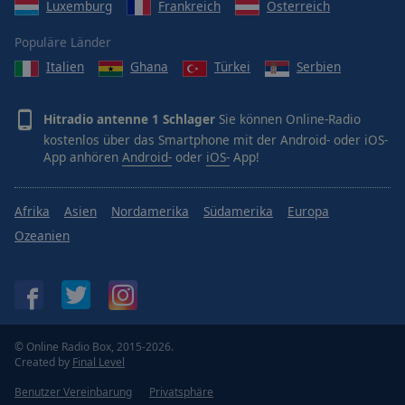
Luxemburg
Frankreich
Österreich
Populäre Länder
Italien
Ghana
Türkei
Serbien
Hitradio antenne 1 Schlager
Sie können Online-Radio
kostenlos über das Smartphone mit der Android- oder iOS-
App anhören
Android-
oder
iOS-
App!
Afrika
Asien
Nordamerika
Südamerika
Europa
Ozeanien
© Online Radio Box, 2015-2026.
Created by
Final Level
Benutzer Vereinbarung
Privatsphäre