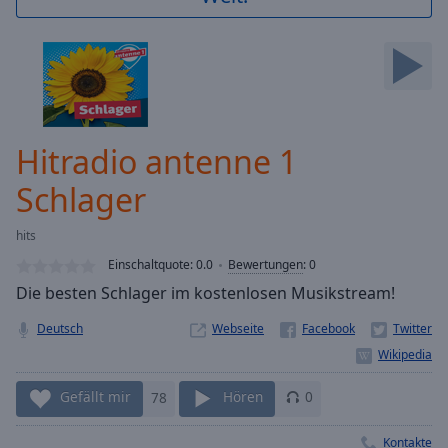
Backward
Skip
Forward
Mute
Current
Time
0:00
/
Hitradio antenne 1
Duration
-:-
Loaded
:
Schlager
0.00%
Stream
hits
Type
LIVE
Einschaltquote:
0.0
Bewertungen
:
0
Seek to
live,
Die besten Schlager im kostenlosen Musikstream!
currently
behind
Deutsch
Webseite
live
LIVE
Remaining
Time
-
-:-
Gefällt mir
78
Hören
0
1x
Kontakte