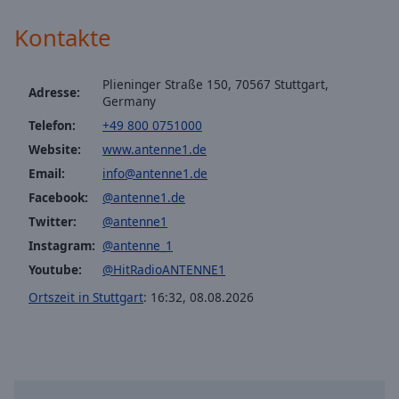
off
,
Hitradio antenne 1 Deutsch Pop
selected
Kontakte
Hitradio antenne 1 Sommer Hits
Audio
Track
Hitradio antenne 1 Partykracher
Plieninger Straße 150, 70567 Stuttgart,
Adresse:
Germany
Hitradio antenne 1 Unplugged
Picture-
Telefon:
+49 800 0751000
in-
Hitradio antenne 1 Malle Hits
Picture
Website:
www.antenne1.de
Fullscreen
Hitradio antenne 1 Weihnachts Hits
Email:
info@antenne1.de
This
Facebook:
@antenne1.de
is
Hitradio antenne 1 Songs für Kids
a
Twitter:
@antenne1
Hitradio antenne 1 Kuschelrock
modal
Instagram:
@antenne_1
Hitradio antenne 1 Greatest Hits
window.
Youtube:
@HitRadioANTENNE1
Hitradio antenne 1 90er Rock
Ortszeit in Stuttgart
:
16:32
,
08.08.2026
Beginning
antenne 1 Neckarburg Rock & Pop
of
dialog
window.
Escape
will