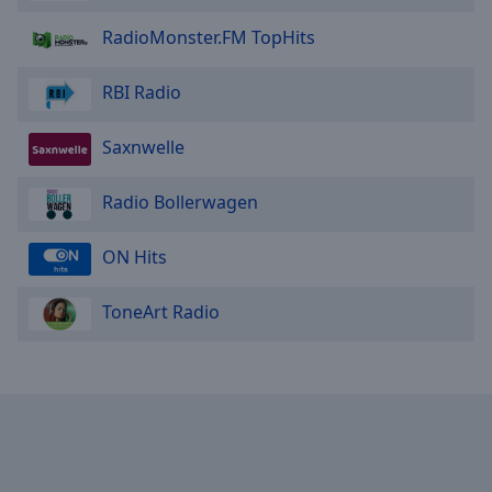
Reset
Done
RadioMonster.FM TopHits
Close
Modal
Dialog
RBI Radio
End
of
Saxnwelle
dialog
window.
Radio Bollerwagen
ON Hits
ToneArt Radio