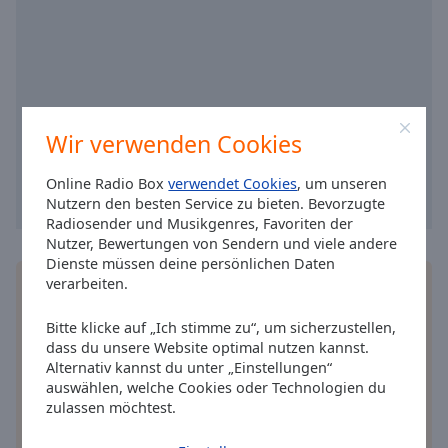
cancel
and
close
the
window.
Wir verwenden Cookies
Text
Color
Online Radio Box
verwendet Cookies
, um unseren
Nutzern den besten Service zu bieten. Bevorzugte
Radiosender und Musikgenres, Favoriten der
Opacity
Nutzer, Bewertungen von Sendern und viele andere
Dienste müssen deine persönlichen Daten
verarbeiten.
Installieren Sie gratis
Gratisapp
auf Ihrem
Text
Smartphone die Online Radio Box-App und hören
Background
Bitte klicke auf „Ich stimme zu“, um sicherzustellen,
Sie Ihr Lieblingsradio online an, wo Sie immer
Color
dass du unsere Website optimal nutzen kannst.
wollen.
Alternativ kannst du unter „Einstellungen“
auswählen, welche Cookies oder Technologien du
Opacity
zulassen möchtest.
andere Optionen