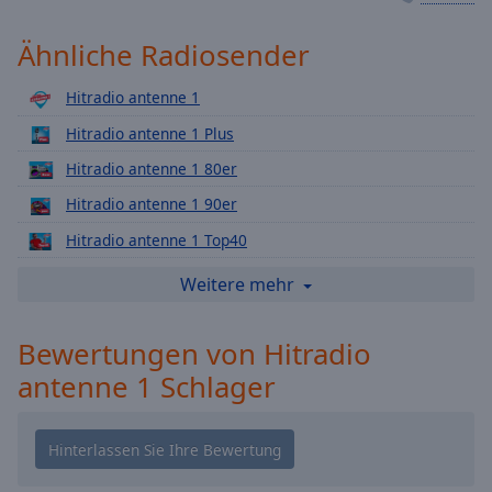
Playback
Rate
Ähnliche Radiosender
Chapters
Hitradio antenne 1
Chapters
Hitradio antenne 1 Plus
Descriptions
Hitradio antenne 1 80er
descriptions
Hitradio antenne 1 90er
off
,
Hitradio antenne 1 Top40
selected
Hitradio antenne 1 Classic Rock
Weitere mehr
Subtitles
Hitradio antenne 1 Soft & Lazy
subtitles
Bewertungen von Hitradio
Hitradio antenne 1 In The Mix
settings
,
antenne 1 Schlager
Hitradio antenne 1 Oldies
opens
subtitles
Hitradio antenne 1 Chillout
settings
Hitradio antenne 1 2000er
dialog
subtitles
Hitradio antenne 1 Modern Rock