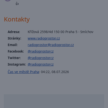
off
,
👍
selected
Kontakty
Audio
Track
Picture-
Adresa:
Křížová 2598/4d 150 00 Praha 5 - Smíchov
in-
Stránky:
www.radioprostor.cz
Picture
Fullscreen
Email:
radioprostor@radioprostor.cz
This
Facebook:
@radioprostorcz
is
Twitter:
@radioprostorcz
a
Instagram:
@radioprostorcz
modal
window.
Čas ve městě Praha
:
04:22
,
08.07.2026
Beginning
of
dialog
window.
Escape
will