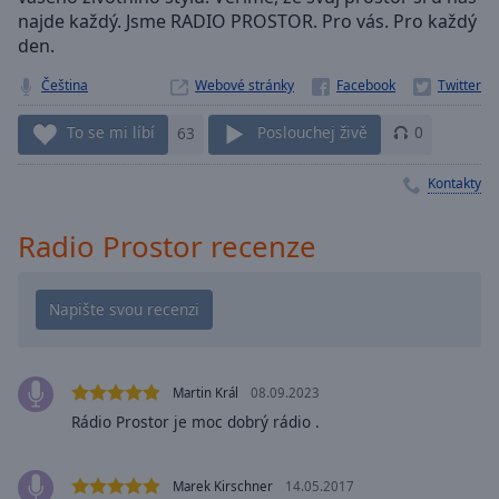
najde každý. Jsme RADIO PROSTOR. Pro vás. Pro každý
Playback
Rate
den.
Chapters
Čeština
Webové stránky
Chapters
To se mi líbí
63
Poslouchej živě
0
Descriptions
Kontakty
descriptions
off
,
Radio Prostor recenze
selected
Subtitles
subtitles
settings
,
opens
Martin Král
08.09.2023
subtitles
Rádio Prostor je moc dobrý rádio .
settings
dialog
subtitles
Marek Kirschner
14.05.2017