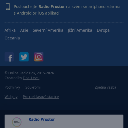
Poslouchejte
Radio Prostor
na svém smartphonu zdarma
s
Android
or
iOS
aplikací!
Afrika
Asie
Severní Amerika
Jižní Amerika
Evropa
Oceania
© Online Radio Box, 2015-2026.
Created by
Final Level
Podmínky
Soukromí
Zpětná vazba
Widgety
Pro rozhlasové stanice
Radio Prostor