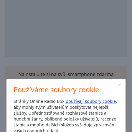
cancel
and
close
the
window.
Text
Color
Opacity
Nainstalujte si na svůj smartphone zdarma
aplikaci
Online Radio Box a poslouchejte své
Text
oblíbené rozhlasové stanice online – ať jste
Používáme soubory cookie
Background
kdekoliv!
Color
Stránky Online Radio Box
používají soubory cookie
,
aby mohly svým uživatelům poskytovat nejlepší
služby. Upřednostňované rozhlasové stanice a
Opacity
hudební žánry, oblíbené položky uživatelů, recenze
jiné možnost
stanic a mnoho dalších služeb vyžaduje zpracování
vašich osobních údajů.