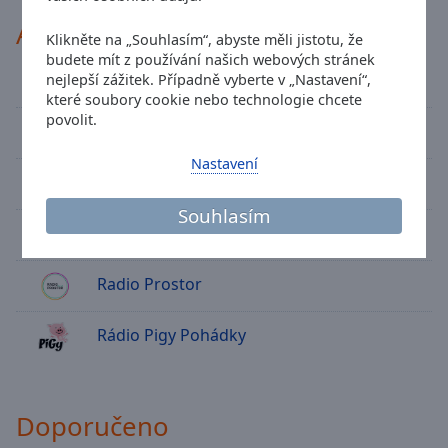
Caption
Area
Active Radio a.s.
Klikněte na „Souhlasím“, abyste měli jistotu, že
Background
budete mít z používání našich webových stránek
Color
Evropa 2
nejlepší zážitek. Případně vyberte v „Nastavení“,
které soubory cookie nebo technologie chcete
povolit.
Opacity
Frekvence 1
Nastavení
Dance Radio
Font
Size
Souhlasím
Bonton Radio
Text
Radio Prostor
Edge
Style
Rádio Pigy Pohádky
Font
Family
Doporučeno