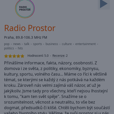
Backward
Skip
Forward
Mute
Current
Radio Prostor
Time
0:00
/
Praha, 89.8-106.3 MHz FM
Duration
-:-
pop
news
talk
sports
business
culture
entertainment
Loaded
:
politics
hits
0.00%
Hodnocení:
5.0
Recenze
:
2
Stream
Přinášíme informace, fakta, názory, osobnosti. Z
Type
LIVE
domova i ze světa, z politiky, ekonomiky, byznysu,
Seek to
live,
kultury, sportu, volného času... Máme co říci k většině
currently
témat, se kterými se každý z nás potkává na každém
behind
live
kroku. Zároveň nás velmi zajímá váš názor, ať už je
LIVE
Remaining
jakýkoliv. Jsme tady pro všechny, kteří nejsou lhostejní
Time
-
k tomu, "kam ten svět spěje". Snažíme se o
-:-
srozumitelnost, věcnost a neutralitu, to vše bez
dogmat, předsudků či klišé. Chtěli bychom být součástí
1x
vašeho životního stylu. Věříme, že svůj prostor si u nás