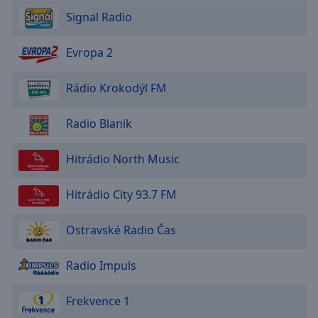
Reset
Signal Radio
Done
Close
Modal
Evropa 2
Dialog
End
of
Rádio Krokodýl FM
dialog
window.
Radio Blanik
Hitrádio North Music
Hitrádio City 93.7 FM
Ostravské Radio Čas
Radio Impuls
Frekvence 1