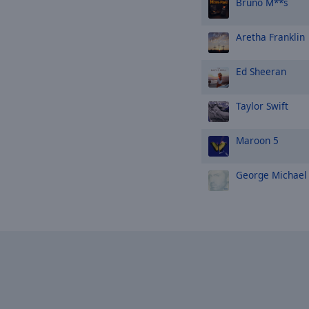
Bruno M**s
Aretha Franklin
Ed Sheeran
Taylor Swift
Maroon 5
George Michael