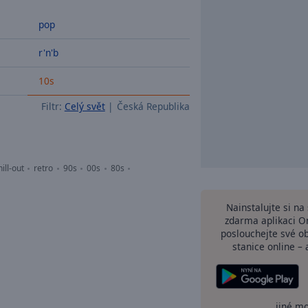
pop
r'n'b
10s
Filtr:
Celý svět
Česká Republika
hill-out
retro
90s
00s
80s
Nainstalujte si n
zdarma aplikaci O
poslouchejte své o
stanice online – 
jiné m