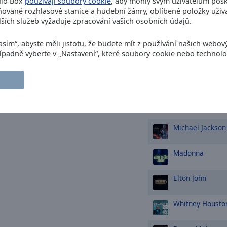
dio Box
používají soubory cookie
, aby mohly svým uživatelům posk
ované rozhlasové stanice a hudební žánry, oblíbené položky uživa
Natalie Imbrugl
ších služeb vyžaduje zpracování vašich osobních údajů.
Cyndi Lauper
Gi
asím“, abyste měli jistotu, že budete mít z používání našich webov
Have Fun
Případně vyberte v „Nastavení“, které soubory cookie nebo technolo
Rick Astley
Neve
Up
TOP umělci
Michael Jackson
Madonna
Elton John
Whitney Housto