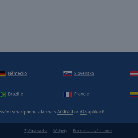
Německo
Slovensko
Brazílie
Francie
svém smartphonu zdarma s
Android
or
iOS
aplikací!
Zpětná vazba
Widgety
Pro rozhlasové stanice