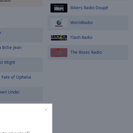
Bikers Radio Doupě
WorldRadio
e
Flash Radio
n
Billie Jean
The Roses Radio
st Might
 Fate of Ophelia
wn Under
t to Know What Love
t's Love Got To Do