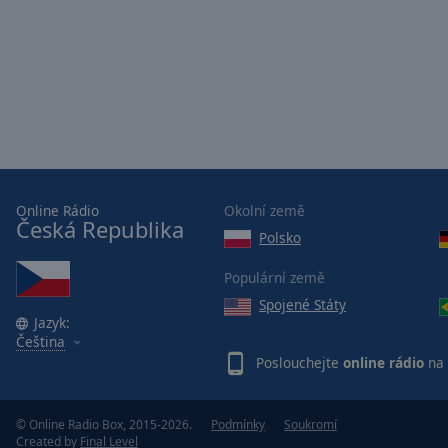
Opacity
Font
Size
Text
Edge
Style
Online Rádio
Okolní země
Česká Republika
Polsko
Font
Populární země
Family
Spojené Státy
Jazyk:
Čeština
Reset
Poslouchejte
online rádio
na 
Done
Close
Modal
Dialog
© Online Radio Box, 2015-2026.
Podmínky
Soukromí
End
Created by
Final Level