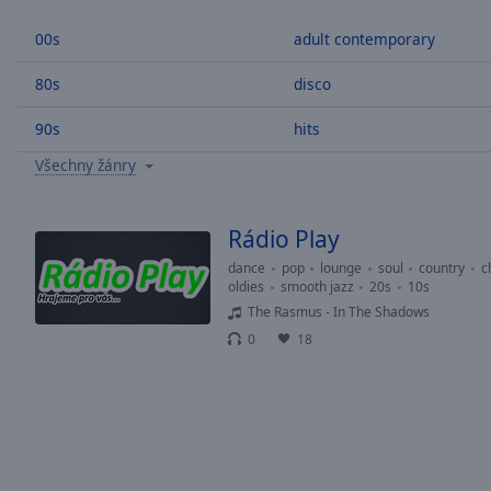
/
Duration
-:-
00s
adult contemporary
Loaded
:
0.00%
80s
disco
0:00
90s
hits
Stream
Type
LIVE
Všechny žánry
Seek to
live,
currently
behind
Rádio Play
live
LIVE
Remaining
dance
pop
lounge
soul
country
c
oldies
smooth jazz
20s
10s
Time
-
The Rasmus - In The Shadows
-:-
0
18
1x
Playback
Rate
Chapters