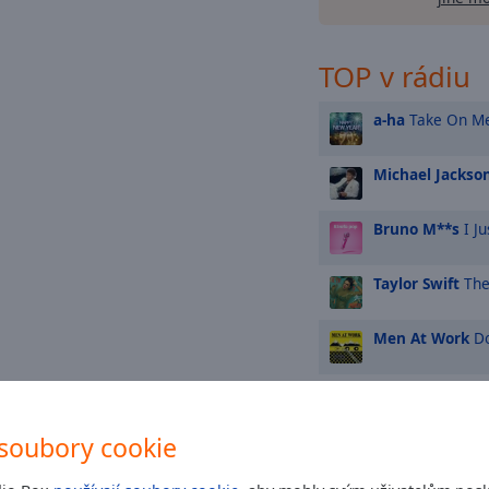
TOP v rádiu
a-ha
Take On M
Michael Jackso
Bruno M**s
I Ju
Taylor Swift
The
Men At Work
Do
Foreigner
I Wan
Is
soubory cookie
Tina Turner
Wha
With It