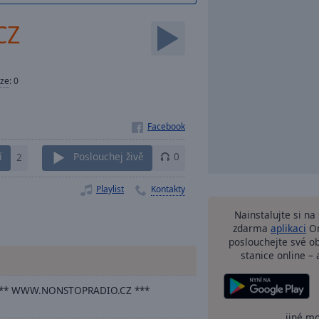
CZ
ze
:
0
í
2
Poslouchej živě
0
Playlist
Kontakty
Nainstalujte si n
zdarma
aplikaci
On
poslouchejte své o
stanice online – 
** WWW.NONSTOPRADIO.CZ ***
jiné m