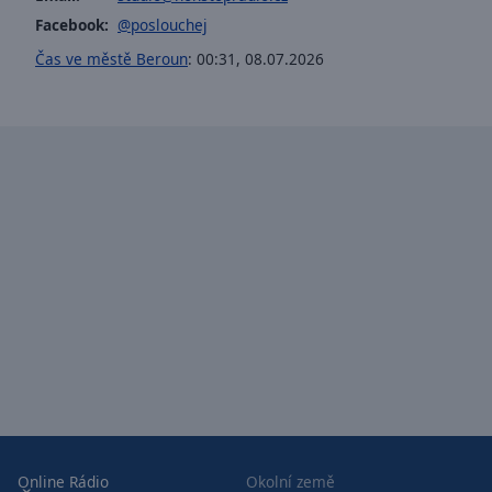
window.
Facebook:
@poslouchej
Text
Čas ve městě Beroun
:
00:31
,
08.07.2026
Color
Opacity
Text
Background
Color
Opacity
Caption
Area
Background
Color
Online Rádio
Okolní země