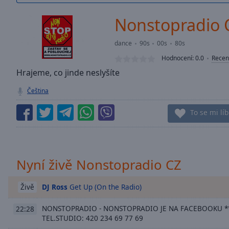
/
Duration
-:-
Nonstopradio 
Loaded
:
0.00%
dance
90s
00s
80s
0:00
Hodnocení:
0.0
Recen
Stream
Type
Hrajeme, co jinde neslyšíte
LIVE
Seek to
Čeština
live,
currently
behind
To se mi líb
live
LIVE
Remaining
Time
-
-:-
Nyní živě Nonstopradio CZ
1x
Playback
DJ Ross
Get Up (On the Radio)
Živě
Rate
NONSTOPRADIO - NONSTOPRADIO JE NA FACEBOOKU *
22:28
Chapters
TEL.STUDIO: 420 234 69 77 69