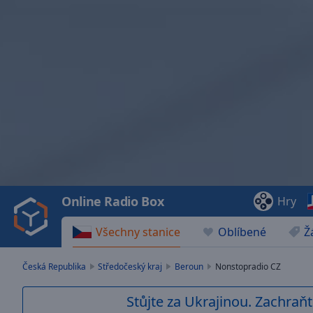
Video
Player
is
loading.
Play
Video
Online Radio Box
Hry
Play
Skip
Všechny stanice
Oblíbené
Ž
Backward
Skip
Forward
Česká Republika
Středočeský kraj
Beroun
Nonstopradio CZ
Mute
Current
Stůjte za Ukrajinou. Zachraňt
Time
0:00