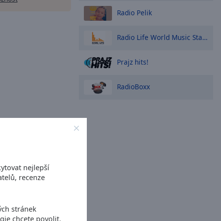
Radio Pelik
Radio Life World Music Station
Prajz hits!
RadioBoxx
ytovat nejlepší
telů, recenze
ých stránek
gie chcete povolit.