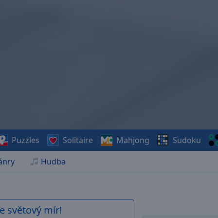
Puzzles
Solitaire
Mahjong
Sudoku
ánry
Hudba
e světový mír!