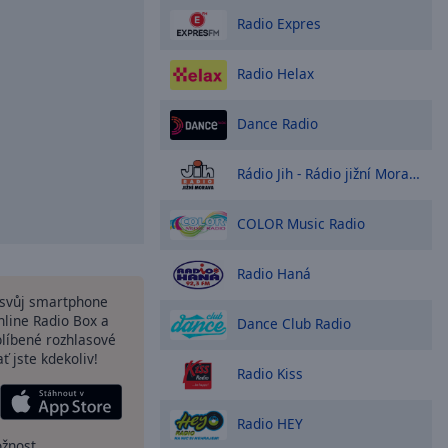
Radio Expres
Radio Helax
Dance Radio
Rádio Jih - Rádio jižní Moravy
COLOR Music Radio
Radio Haná
a svůj smartphone
line Radio Box a
Dance Club Radio
blíbené rozhlasové
ať jste kdekoliv!
Radio Kiss
Radio HEY
ožnost