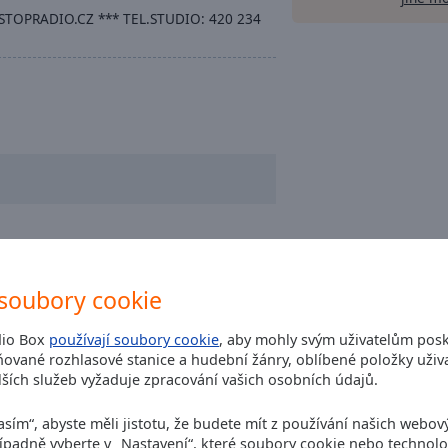
TOPRADIO.CZ *** TEL.STUDIO: 420 234
soubory cookie
dio Box
používají soubory cookie
, aby mohly svým uživatelům posk
ované rozhlasové stanice a hudební žánry, oblíbené položky uživa
ších služeb vyžaduje zpracování vašich osobních údajů.
asím“, abyste měli jistotu, že budete mít z používání našich webov
Případně vyberte v „Nastavení“, které soubory cookie nebo technolo