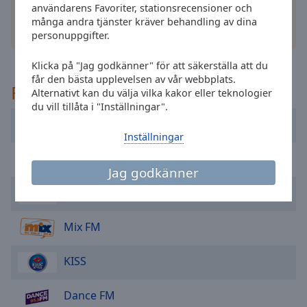
cancel
användarens Favoriter, stationsrecensioner och
and
många andra tjänster kräver behandling av dina
andra alternativ
close
personuppgifter.
the
window.
Klicka på "Jag godkänner" för att säkerställa att du
får den bästa upplevelsen av vår webbplats.
Rekommenderad
Alternativt kan du välja vilka kakor eller teknologier
Text
du vill tillåta i "Inställningar".
Color
Radio Proto
Inställningar
Opacity
Radio Sfera
Jag godkänner
Text
Astra FM
Background
Color
Mix FM
Opacity
KISS
Dance FM
Caption