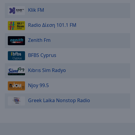
Area
Background
Klik FM
Color
Radio Δίεση 101.1 FM
Opacity
Zenith Fm
Font
BFBS Cyprus
Size
Kıbrıs Sim Radyo
Text
Edge
Njoy 99.5
Style
Greek Laika Nonstop Radio
Font
Family
Reset