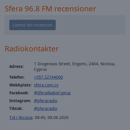
Playback
Rate
Sfera 96.8 FM recensioner
Chapters
Chapters
Descriptions
Radiokontakter
descriptions
off
,
selected
1 Diogenous Street, Engomi, 2404, Nicosia,
Adress:
Cyprus
Subtitles
Telefon:
+357 22744000
subtitles
Webbplats:
sfera.com.cy
settings
,
Facebook:
@SferaRadioCyprus
opens
Instagram:
@sferaradio
subtitles
Tiktok:
@sferaradio
settings
dialog
Tid i Nicosia
:
08:45
,
08.06.2026
subtitles
off
,