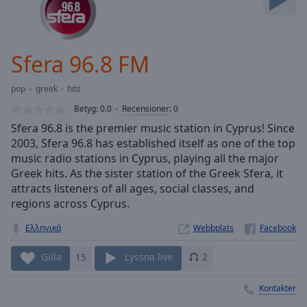
Skip
Forward
Mute
Current
Sfera 96.8 FM
Time
0:00
/
pop
greek
hits
Duration
-:-
Betyg:
0.0
Recensioner
:
0
Loaded
:
Sfera 96.8 is the premier music station in Cyprus! Since
0.00%
2003, Sfera 96.8 has established itself as one of the top
Stream
music radio stations in Cyprus, playing all the major
Type
LIVE
Greek hits. As the sister station of the Greek Sfera, it
Seek to
live,
attracts listeners of all ages, social classes, and
currently
regions across Cyprus.
behind
live
LIVE
Ελληνικά
Webbplats
Remaining
Time
-
Gilla
15
Lyssna live
2
-:-
Kontakter
1x